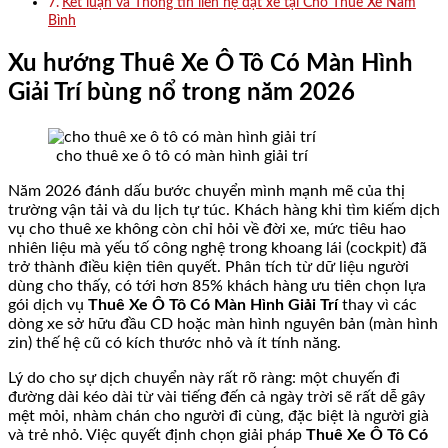
Kết luận và Thông tin liên hệ đặt xe tại Cho Thuê Xe Nam
Bình
Xu hướng Thuê Xe Ô Tô Có Màn Hình
Giải Trí bùng nổ trong năm 2026
cho thuê xe ô tô có màn hình giải trí
Năm 2026 đánh dấu bước chuyển mình mạnh mẽ của thị
trường vận tải và du lịch tự túc. Khách hàng khi tìm kiếm dịch
vụ cho thuê xe không còn chỉ hỏi về đời xe, mức tiêu hao
nhiên liệu mà yếu tố công nghệ trong khoang lái (cockpit) đã
trở thành điều kiện tiên quyết. Phân tích từ dữ liệu người
dùng cho thấy, có tới hơn 85% khách hàng ưu tiên chọn lựa
gói dịch vụ
Thuê Xe Ô Tô Có Màn Hình Giải Trí
thay vì các
dòng xe sở hữu đầu CD hoặc màn hình nguyên bản (màn hình
zin) thế hệ cũ có kích thước nhỏ và ít tính năng.
Lý do cho sự dịch chuyển này rất rõ ràng: một chuyến đi
đường dài kéo dài từ vài tiếng đến cả ngày trời sẽ rất dễ gây
mệt mỏi, nhàm chán cho người đi cùng, đặc biệt là người già
và trẻ nhỏ. Việc quyết định chọn giải pháp
Thuê Xe Ô Tô Có