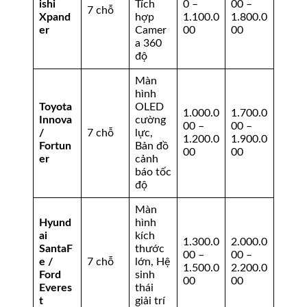
ishi
Tích
0 –
00 –
7 chỗ
Xpand
hợp
1.100.0
1.800.0
er
Camer
00
00
a 360
độ
Màn
hình
Toyota
OLED
1.000.0
1.700.0
Innova
cường
00 –
00 –
/
7 chỗ
lực,
1.200.0
1.900.0
Fortun
Bản đồ
00
00
er
cảnh
báo tốc
độ
Màn
Hyund
hình
ai
kích
1.300.0
2.000.0
SantaF
thước
00 –
00 –
e /
7 chỗ
lớn, Hệ
1.500.0
2.200.0
Ford
sinh
00
00
Everes
thái
t
giải trí