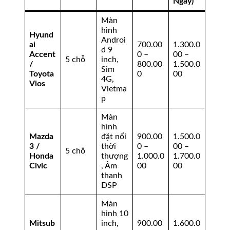
Ngày)
Màn
hình
Hyund
Androi
ai
700.00
1.300.0
d 9
Accent
0 –
00 –
5 chỗ
inch,
/
800.00
1.500.0
Sim
Toyota
0
00
4G,
Vios
Vietma
p
Màn
hình
Mazda
đặt nổi
900.00
1.500.0
3 /
thời
0 –
00 –
5 chỗ
Honda
thượng
1.000.0
1.700.0
Civic
, Âm
00
00
thanh
DSP
Màn
hình 10
Mitsub
inch,
900.00
1.600.0