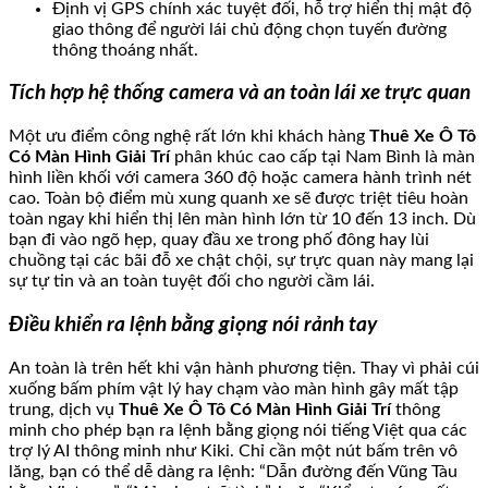
Định vị GPS chính xác tuyệt đối, hỗ trợ hiển thị mật độ
giao thông để người lái chủ động chọn tuyến đường
thông thoáng nhất.
Tích hợp hệ thống camera và an toàn lái xe trực quan
Một ưu điểm công nghệ rất lớn khi khách hàng
Thuê Xe Ô Tô
Có Màn Hình Giải Trí
phân khúc cao cấp tại Nam Bình là màn
hình liền khối với camera 360 độ hoặc camera hành trình nét
cao. Toàn bộ điểm mù xung quanh xe sẽ được triệt tiêu hoàn
toàn ngay khi hiển thị lên màn hình lớn từ 10 đến 13 inch. Dù
bạn đi vào ngõ hẹp, quay đầu xe trong phố đông hay lùi
chuồng tại các bãi đỗ xe chật chội, sự trực quan này mang lại
sự tự tin và an toàn tuyệt đối cho người cầm lái.
Điều khiển ra lệnh bằng giọng nói rảnh tay
An toàn là trên hết khi vận hành phương tiện. Thay vì phải cúi
xuống bấm phím vật lý hay chạm vào màn hình gây mất tập
trung, dịch vụ
Thuê Xe Ô Tô Có Màn Hình Giải Trí
thông
minh cho phép bạn ra lệnh bằng giọng nói tiếng Việt qua các
trợ lý AI thông minh như Kiki. Chỉ cần một nút bấm trên vô
lăng, bạn có thể dễ dàng ra lệnh: “Dẫn đường đến Vũng Tàu