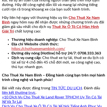
xúc và sự an toàn của những người thân yêu trên mọi dặm
đường. Hãy để công nghệ dẫn lối và mang lại những tiếng
cười rộn rã trong khoang xe của bạn suốt hành trình.
Hãy liên hệ ngay với thương hiệu uy tín
Cho Thuê Xe Nam
Bình
ngay hôm nay để nhận được những chương trình ưu đãi
giảm giá sâu nhất cho dịch vụ
Thuê Xe Ô Tô Có Màn Hình
Giải Trí
chất lượng cao:
Thương hiệu doanh nghiệp:
Cho Thuê Xe Nam Bình
Địa chỉ Website chính thức:
https://chothuexenambinh.com/
Đường dây nóng (Hotline) hỗ trợ 24/7:
0708.333.363
Dịch vụ cung cấp:
Cho thuê xe tự lái, thuê xe du lịch có
tài xế từ 4 chỗ đến 45 chỗ đời mới, xe công nghệ cao,
thủ tục nhanh gọn.
Cho Thuê Xe Nam Bình – Đồng hành cùng bạn trên mọi hành
trình công nghệ và hạnh phúc!
Bài viết này được đăng trong
TIN TỨC DU LỊCH
. Đánh dấu
liên kết thường trực
.
+10 Dịch Vụ Cho Thuê Xe Land Rover TPHCM Uy Tín Có Tài
Xế Và Tự Lái
Dịch Vụ Cho Thuê Xe Ô Tô Có Tài Xế Nói Tiếng Anh Phục Vụ