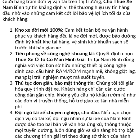
Giữa hàng trăm đơn vị vận tải trên thị trường,
Cho Thuê Xe
Nam Bình
tự tin khẳng định vị thế thương hiệu uy tín hàng
đầu nhờ vào những cam kết cốt lõi bảo vệ lợi ích tối đa của
khách hàng:
Kho xe đời mới 100%:
Cam kết toàn bộ xe vận hành
phục vụ khách hàng đều là xe đời mới, được bảo dưỡng
định kỳ khắt khe tại hãng, vệ sinh khử khuẩn sạch sẽ
trước khi bàn giao xe.
Tiên phong về công nghệ khoang lái:
Quyết định chọn
Thuê Xe Ô Tô Có Màn Hình Giải Trí
tại Nam Bình đồng
nghĩa với việc bạn sở hữu những thiết bị công nghệ
đỉnh cao, cấu hình RAM/ROM mạnh mẽ, không giật lag,
mang lại trải nghiệm mượt mà suốt tuyến.
Thủ tục đơn giản, bảo mật thông tin:
Chúng tôi tối giản
hóa quy trình đặt xe. Khách hàng chỉ cần căn cước
công dân gắn chíp, không yêu cầu hộ khẩu rườm rà như
các đơn vị truyền thống, hỗ trợ giao xe tận nhà miễn
phí.
Đội ngũ tài xế chuyên nghiệp, chu đáo:
Nếu bạn chọn
dịch vụ có tài xế, đội ngũ nhân sự lái xe của Nam Bình
được đào tạo bài bản về văn hóa ứng xử, thông thuộc
mọi tuyến đường, luôn đúng giờ và sẵn sàng hỗ trợ bật
các chương trình giải trí theo đúng sở thích của hành