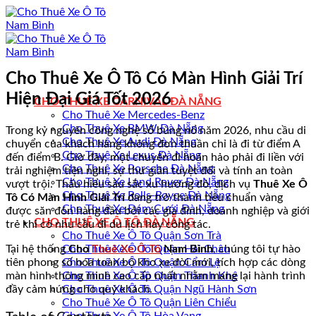
Bỏ
qua
nội
dung
Cho Thuê Xe Ô Tô Có Màn Hình Giải Trí
Hiện Đại Giá Tốt 2026
CHO THUÊ XE CARNIVAL ĐÀ NẴNG
Cho Thuê Xe Mercedes-Benz
Cho Thuê Xe BMW Đà Nẵng
Trong kỷ nguyên công nghệ số bùng nổ năm 2026, nhu cầu di
Cho Thuê Xe Audi Đà Nẵng
chuyển của khách hàng không đơn thuần chỉ là đi từ điểm A
Cho Thuê Xe Lexus Đà Nẵng
đến điểm B. Giờ đây, một chuyến đi hoàn hảo phải đi liền với
Cho Thuê Xe Porsche Đà Nẵng
trải nghiệm tiện nghi, sự thư giãn tuyệt đối và tính an toàn
Cho Thuê Xe Land Rover Đà Nẵng
vượt trội. Thấu hiểu sâu sắc xu hướng đó, dịch vụ
Thuê Xe Ô
Cho Thuê Xe Rolls-Royce Đà Nẵng
Tô Có Màn Hình Giải Trí
đang trở thành tiêu chuẩn vàng
Cho Thuê Xe Đám Cưới Đà Nẵng
được săn đón hàng đầu bởi các gia đình, doanh nghiệp và giới
CHO THUÊ XE Ô TÔ ĐÀ NẴNG
trẻ khi có nhu cầu đi du lịch hay công tác.
Cho Thuê Xe Ô Tô Quận Sơn Trà
Tại hệ thống
Cho
Thuê Xe Ô Tô
Nam Bình
, chúng tôi tự hào
Cho Thuê Xe Ô Tô Quận Hải Châu
tiên phong số hóa toàn bộ kho xe đời mới, tích hợp các dòng
Cho Thuê Xe Ô Tô Quận Cẩm Lệ
màn hình thông minh cao cấp nhất nhằm mang lại hành trình
Cho Thuê Xe Ô Tô Quận Thanh Khê
đầy cảm hứng cho quý khách.
Cho Thuê Xe Ô Tô Quận Ngũ Hành Sơn
Cho Thuê Xe Ô Tô Quận Liên Chiểu