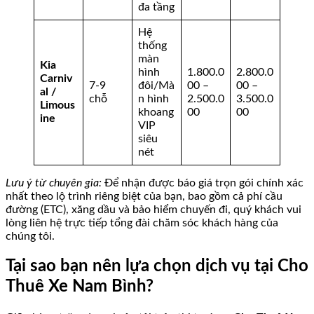
đa tầng
Hệ
thống
màn
Kia
hình
1.800.0
2.800.0
Carniv
7-9
đôi/Mà
00 –
00 –
al /
chỗ
n hình
2.500.0
3.500.0
Limous
khoang
00
00
ine
VIP
siêu
nét
Lưu ý từ chuyên gia:
Để nhận được báo giá trọn gói chính xác
nhất theo lộ trình riêng biệt của bạn, bao gồm cả phí cầu
đường (ETC), xăng dầu và bảo hiểm chuyến đi, quý khách vui
lòng liên hệ trực tiếp tổng đài chăm sóc khách hàng của
chúng tôi.
Tại sao bạn nên lựa chọn dịch vụ tại Cho
Thuê Xe Nam Bình?