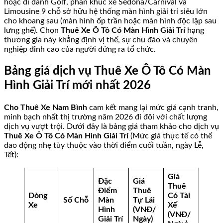
hoặc đi đánh Golf, phân khúc xe Sedona/Carnival và
Limousine 9 chỗ sở hữu hệ thống màn hình giải trí siêu lớn
cho khoang sau (màn hình ốp trần hoặc màn hình độc lập sau
lưng ghế). Chọn
Thuê Xe Ô Tô Có Màn Hình Giải Trí
hạng
thương gia này khẳng định vị thế, sự chu đáo và chuyên
nghiệp đỉnh cao của người đứng ra tổ chức.
Bảng giá dịch vụ Thuê Xe Ô Tô Có Màn
Hình Giải Trí mới nhất 2026
Cho Thuê Xe Nam Bình
cam kết mang lại mức giá cạnh tranh,
minh bạch nhất thị trường năm 2026 đi đôi với chất lượng
dịch vụ vượt trội. Dưới đây là bảng giá tham khảo cho dịch vụ
Thuê Xe Ô Tô Có Màn Hình Giải Trí
(Mức giá thực tế có thể
dao động nhẹ tùy thuộc vào thời điểm cuối tuần, ngày Lễ,
Tết):
Giá
Đặc
Giá
Thuê
Điểm
Thuê
Dòng
Có Tài
Số Chỗ
Màn
Tự Lái
Xe
Xế
Hình
(VNĐ/
(VNĐ/
Giải Trí
Ngày)