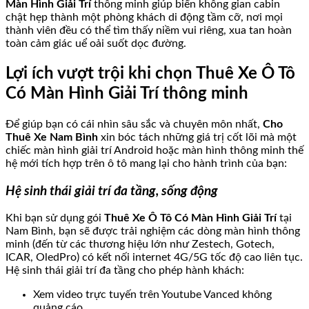
Màn Hình Giải Trí
thông minh giúp biến không gian cabin
chật hẹp thành một phòng khách di động tầm cỡ, nơi mọi
thành viên đều có thể tìm thấy niềm vui riêng, xua tan hoàn
toàn cảm giác uể oải suốt dọc đường.
Lợi ích vượt trội khi chọn Thuê Xe Ô Tô
Có Màn Hình Giải Trí thông minh
Để giúp bạn có cái nhìn sâu sắc và chuyên môn nhất,
Cho
Thuê Xe Nam Bình
xin bóc tách những giá trị cốt lõi mà một
chiếc màn hình giải trí Android hoặc màn hình thông minh thế
hệ mới tích hợp trên ô tô mang lại cho hành trình của bạn:
Hệ sinh thái giải trí đa tầng, sống động
Khi bạn sử dụng gói
Thuê Xe Ô Tô Có Màn Hình Giải Trí
tại
Nam Bình, bạn sẽ được trải nghiệm các dòng màn hình thông
minh (đến từ các thương hiệu lớn như Zestech, Gotech,
ICAR, OledPro) có kết nối internet 4G/5G tốc độ cao liên tục.
Hệ sinh thái giải trí đa tầng cho phép hành khách:
Xem video trực tuyến trên Youtube Vanced không
quảng cáo.