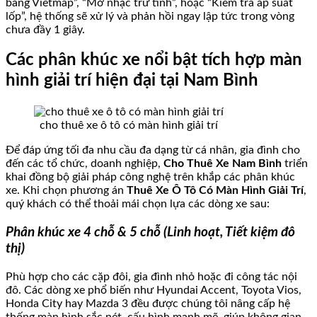
bằng Vietmap”, “Mở nhạc trữ tình”, hoặc “Kiểm tra áp suất
lốp”, hệ thống sẽ xử lý và phản hồi ngay lập tức trong vòng
chưa đầy 1 giây.
Các phân khúc xe nổi bật tích hợp màn
hình giải trí hiện đại tại Nam Bình
cho thuê xe ô tô có màn hình giải trí
Để đáp ứng tối đa nhu cầu đa dạng từ cá nhân, gia đình cho
đến các tổ chức, doanh nghiệp,
Cho Thuê Xe Nam Bình
triển
khai đồng bộ giải pháp công nghệ trên khắp các phân khúc
xe. Khi chọn phương án
Thuê Xe Ô Tô Có Màn Hình Giải Trí
,
quý khách có thể thoải mái chọn lựa các dòng xe sau:
Phân khúc xe 4 chỗ & 5 chỗ (Linh hoạt, Tiết kiệm đô
thị)
Phù hợp cho các cặp đôi, gia đình nhỏ hoặc đi công tác nội
đô. Các dòng xe phổ biến như Hyundai Accent, Toyota Vios,
Honda City hay Mazda 3 đều được chúng tôi nâng cấp hệ
thống màn hình sắc nét, cấu hình mạnh mẽ, giúp không gian