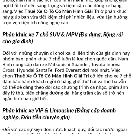
nội thất trở nên sang trọng và tiệm cận các dòng xe hạng
sang. Việc
Thuê Xe Ô Tô Có Màn Hình Giải Trí
ở phân khúc
này giúp bạn vừa tiết kiệm chi phí nhiên liệu, vừa tận hưởng
trọn vẹn tiện ích công nghệ cao.
Phân khúc xe 7 chỗ SUV & MPV (Đa dụng, Rộng rãi
cho gia đình)
Đối với những chuyến đi chơi xa, đi liên tỉnh của gia đình hay
nhóm bạn, phân khúc 7 chỗ luôn là lựa chọn quốc dân. Nam
Bình cung cấp dàn xe Mitsubishi Xpander, Toyota Innova
Cross, Hyundai SantaFe, Ford Everest đời mới nhất. Việc
chọn
Thuê Xe Ô Tô Có Màn Hình Giải Trí
cỡ lớn cho xe 7 chỗ
đảm bảo hành khách ngồi ở băng ghế thứ hai và thứ ba vẫn
có thể dễ dàng theo dõi các chương trình ca nhạc, phim ảnh
đầy lý thú, biến chặng đường dài hàng trăm cây số trở nên
ngắn hơn bao giờ hết.
Phân khúc xe VIP & Limousine (Đẳng cấp doanh
nghiệp, Đón tiễn chuyên gia)
Đối với các sự kiện đón rước khách quý, đối tác nước ngoài