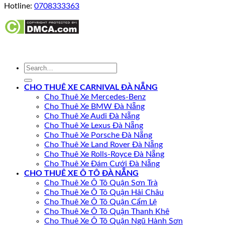
Hotline:
0708333363
CHO THUÊ XE CARNIVAL ĐÀ NẴNG
Cho Thuê Xe Mercedes-Benz
Cho Thuê Xe BMW Đà Nẵng
Cho Thuê Xe Audi Đà Nẵng
Cho Thuê Xe Lexus Đà Nẵng
Cho Thuê Xe Porsche Đà Nẵng
Cho Thuê Xe Land Rover Đà Nẵng
Cho Thuê Xe Rolls-Royce Đà Nẵng
Cho Thuê Xe Đám Cưới Đà Nẵng
CHO THUÊ XE Ô TÔ ĐÀ NẴNG
Cho Thuê Xe Ô Tô Quận Sơn Trà
Cho Thuê Xe Ô Tô Quận Hải Châu
Cho Thuê Xe Ô Tô Quận Cẩm Lệ
Cho Thuê Xe Ô Tô Quận Thanh Khê
Cho Thuê Xe Ô Tô Quận Ngũ Hành Sơn