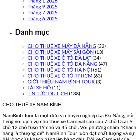
Tháng 1 2026
Tháng 9 2025
Tháng 7 2025
Tháng 6 2025
Danh mục
CHO THUÊ XE MÁY ĐÀ NẴNG
(32)
CHO THUÊ XE MÁY SÀI GÒN
(13)
CHO THUÊ XE Ô TÔ ĐÀ LẠT
(34)
CHO THUÊ XE Ô TÔ ĐÀ NẴNG
(47)
CHO THUÊ XE Ô TÔ HÀ NỘI
(61)
CHO THUÊ XE Ô TÔ TPHCM
(63)
GIỚI THIỆU NAM BÌNH TOUR
(3)
LÁI XE HỘ
(11)
TIN TỨC DU LỊCH
(138)
CHO THUÊ XE NAM BÌNH
NamBinh Tour là một đơn vị chuyên nghiệp tại Đà Nẵng, nổi
tiếng với dịch vụ cho thuê xe Carnival cao cấp 7 chỗ Dcar 9
chỗ 12 chỗ fuso 19 chỗ và 45 chỗ . Với phương châm "Khách
hàng là thượng đế", NamBinh Tour luôn đặt chất lượng và sự
hài lòng của khách hàng lên hàng đầu. Đội xe Carnival của