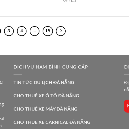
cần [...]
3
4
…
15
DỊCH VỤ NAM BÌNH CUNG CẤP
Đ
Đà
TIN TỨC DU LỊCH ĐÀ NẴNG
Đị
nẵ
CHO THUÊ XE Ô TÔ ĐÀ NẴNG
à
ng
CHO THUÊ XE MÁY ĐÀ NẴNG
i
val
CHO THUÊ XE CARNICAL ĐÀ NẴNG
m