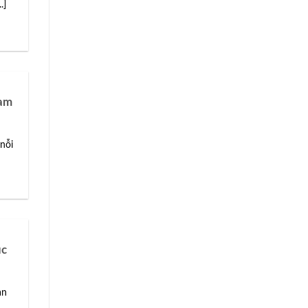
.]
Nam
nỗi
ục
ạn