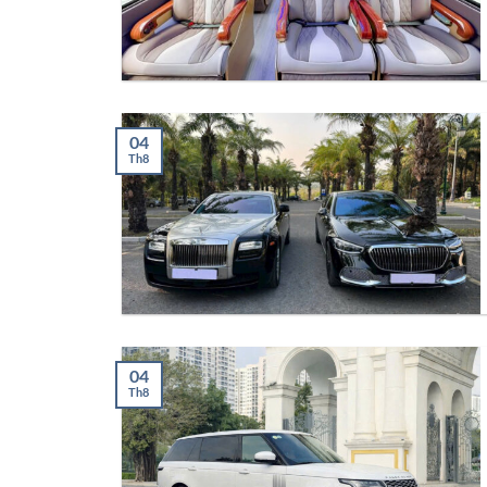
04
Th8
04
Th8