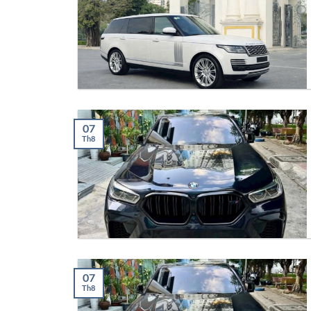
07
Th8
07
Th8