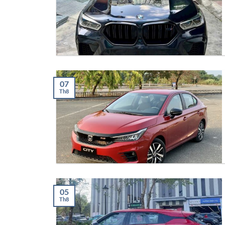
07
Th8
05
Th8