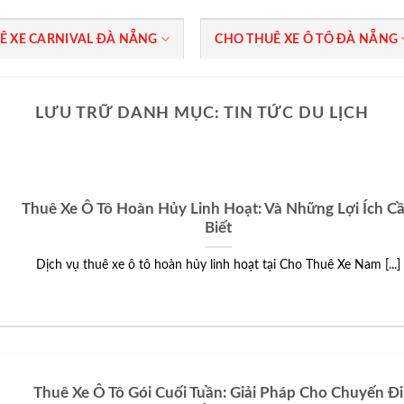
Ê XE CARNIVAL ĐÀ NẴNG
CHO THUÊ XE Ô TÔ ĐÀ NẴNG
LƯU TRỮ DANH MỤC:
TIN TỨC DU LỊCH
Thuê Xe Ô Tô Hoàn Hủy Linh Hoạt: Và Những Lợi Ích C
Biết
Dịch vụ thuê xe ô tô hoàn hủy linh hoạt tại Cho Thuê Xe Nam [...]
Thuê Xe Ô Tô Gói Cuối Tuần: Giải Pháp Cho Chuyến Đi