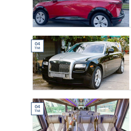
04
Th8
04
Th8