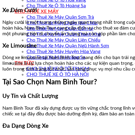
Cho Thuê Xe Ô Tô Hòa Vang
Cho Thuê Xe Ô Tô Hoàng Sa
Xe Đám Cưới
CHO THUÊ XE MÁY
Cho Thuê Xe Máy Quận Sơn Trà
Ngày cưới là một trong những ngày quan trọng nhất trong cuộc
Cho Thuê Xe Máy Quận Hải Châu
hoàn hảo. Nam Bình Tour cung cấp dịch vụ cho thuê xe đám cưới
Cho Thuê Xe Máy Quận Cẩm Lệ
một phương tiện di chuyển ấn tượng mà còn góp phần làm cho
Cho Thuê Xe Máy Quận Thanh Khê
Cho Thuê Xe Máy Quận Liên Chiểu
Xe Limousine
Cho Thuê Xe Máy Quận Ngũ Hành Sơn
Cho Thuê Xe Máy Huyện Hòa Vang
Cho Thuê Xe Máy Hoàng Sa
Dòng xe limousine tại Nam Bình Tour mang đến cho bạn trải nghi
TIN TỨC
limousine là sự lựa chọn hoàn hảo cho các sự kiện quan trọng,
CHO THUÊ XE Ô TÔ TPHCM
luôn trong tình trạng tốt nhất, sẵn sàng phục vụ mọi nhu cầu c
CHO THUÊ XE Ô TÔ HÀ NỘI
Tại Sao Chọn Nam Bình Tour?
Uy Tín và Chất Lượng
Nam Bình Tour đã xây dựng được uy tín vững chắc trong lĩnh v
chiếc xe tại đây đều được bảo dưỡng định kỳ, đảm bảo an toàn
Đa Dạng Dòng Xe