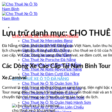
Bỏ
qua
nội
dung
Lưu trữ danh mục:
CHO THUÊ 
CHO THUÊ XE CARNIVAL ĐÀ NẴNG
Cho Thuê Xe Mercedes-Benz
Cho Thuê Xe BMW Đà Nẵng
Đà Nẵng, thành phố du lịch nổi tiếng của Việt Nam, luôn thu 
Cho Thuê Xe Audi Đà Nẵng
lịch chuyên nghiệp. Trong số đó, dịch vụ cho thuê xe ô tô của
Cho Thuê Xe Lexus Đà Nẵng
cao cấp. Với các dòng xe sang như Carnival, xe đám cưới, xe 
Cho Thuê Xe Porsche Đà Nẵng
Cho Thuê Xe Land Rover Đà Nẵng
Các Dòng Xe Cao Cấp Tại Nam Bình Tour
Cho Thuê Xe Rolls-Royce Đà Nẵng
Cho Thuê Xe Đám Cưới Đà Nẵng
Xe Carnival
CHO THUÊ XE Ô TÔ ĐÀ NẴNG
Cho Thuê Xe Ô Tô Quận Sơn Trà
Carnival là một trong những dòng xe sang trọng, tiện nghi bậc 
Cho Thuê Xe Ô Tô Quận Hải Châu
Tour mang đến cho bạn trải nghiệm di chuyển thoải mái và an 
Cho Thuê Xe Ô Tô Quận Cẩm Lệ
chuyển tiện lợi trong các chuyến công tác hoặc du lịch.
Cho Thuê Xe Ô Tô Quận Thanh Khê
Cho Thuê Xe Ô Tô Quận Ngũ Hành Sơn
Cho Thuê Xe Ô Tô Quận Liên Chiểu
cho thuê xe ô tô carnival