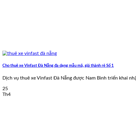
Cho thuê xe Vinfast Đà Nẵng đa dạng mẫu mã, giá thành rẻ Số 1
Dịch vụ thuê xe Vinfast Đà Nẵng được Nam Bình triển khai nhận
25
Th4