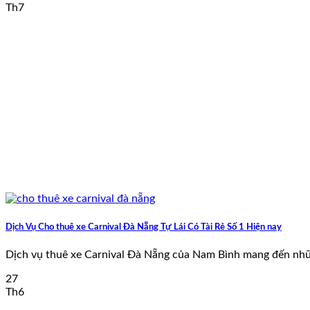
Th7
Dịch Vụ Cho thuê xe Carnival Đà Nẵng Tự Lái Có Tài Rẻ Số 1 Hiện nay
Dịch vụ thuê xe Carnival Đà Nẵng của Nam Bình mang đến những
27
Th6