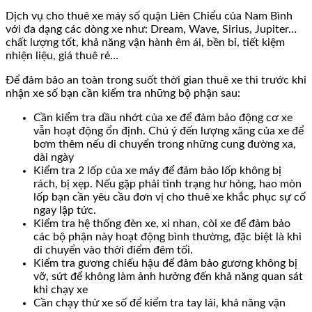
Dịch vụ cho thuê xe máy số quận Liên Chiểu của Nam Bình
với đa dạng các dòng xe như: Dream, Wave, Sirius, Jupiter…
chất lượng tốt, khả năng vận hành êm ái, bền bỉ, tiết kiệm
nhiện liệu, giá thuê rẻ…
Để đảm bảo an toàn trong suốt thời gian thuê xe thì trước khi
nhận xe số bạn cần kiểm tra những bộ phận sau:
Cần kiểm tra dầu nhớt của xe để đảm bảo động cơ xe
vẫn hoạt động ổn định. Chú ý đến lượng xăng của xe để
bơm thêm nếu di chuyển trong những cung đường xa,
dài ngày
Kiểm tra 2 lốp của xe máy để đảm bảo lốp không bị
rách, bị xẹp. Nếu gặp phải tình trạng hư hỏng, hao mòn
lốp bạn cần yêu cầu đơn vị cho thuê xe khắc phục sự cố
ngay lập tức.
Kiểm tra hệ thống đèn xe, xi nhan, còi xe để đảm bảo
các bộ phận này hoạt động bình thường, đặc biệt là khi
di chuyển vào thời điểm đêm tối.
Kiểm tra gương chiếu hậu để đảm bảo gương không bị
vỡ, sứt để không làm ảnh hưởng đến khả năng quan sát
khi chạy xe
Cần chạy thử xe số để kiểm tra tay lái, khả năng vận