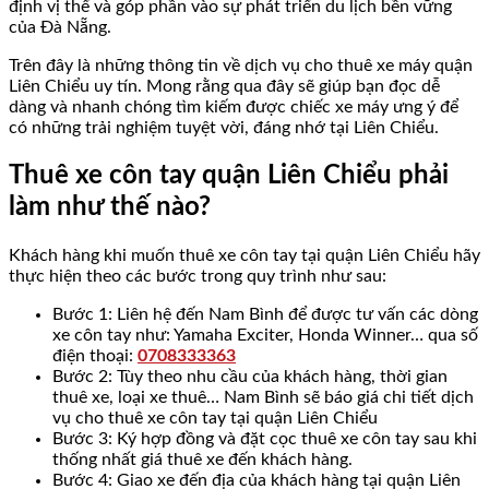
định vị thế và góp phần vào sự phát triển du lịch bền vững
của Đà Nẵng.
Trên đây là những thông tin về dịch vụ cho thuê xe máy quận
Liên Chiểu uy tín. Mong rằng qua đây sẽ giúp bạn đọc dễ
dàng và nhanh chóng tìm kiếm được chiếc xe máy ưng ý để
có những trải nghiệm tuyệt vời, đáng nhớ tại Liên Chiểu.
Thuê xe côn tay quận Liên Chiểu phải
làm như thế nào?
Khách hàng khi muốn thuê xe côn tay tại quận Liên Chiểu hãy
thực hiện theo các bước trong quy trình như sau:
Bước 1: Liên hệ đến Nam Bình để được tư vấn các dòng
xe côn tay như: Yamaha Exciter, Honda Winner… qua số
điện thoại:
0708333363
Bước 2: Tùy theo nhu cầu của khách hàng, thời gian
thuê xe, loại xe thuê… Nam Bình sẽ báo giá chi tiết dịch
vụ cho thuê xe côn tay tại quận Liên Chiểu
Bước 3: Ký hợp đồng và đặt cọc thuê xe côn tay sau khi
thống nhất giá thuê xe đến khách hàng.
Bước 4: Giao xe đến địa của khách hàng tại quận Liên