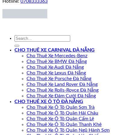
Hotline:
0708333363
CHO THUÊ XE CARNIVAL ĐÀ NẴNG
Cho Thuê Xe Mercedes-Benz
Cho Thuê Xe BMW Đà Nẵng
Cho Thuê Xe Audi Đà Nẵng
Cho Thuê Xe Lexus Đà Nẵng
Cho Thuê Xe Porsche Đà Nẵng
Cho Thuê Xe Land Rover Đà Nẵng
Cho Thuê Xe Rolls-Royce Đà Nẵng
Cho Thuê Xe Đám Cưới Đà Nẵng
CHO THUÊ XE Ô TÔ ĐÀ NẴNG
Cho Thuê Xe Ô Tô Quận Sơn Trà
Cho Thuê Xe Ô Tô Quận Hải Châu
Cho Thuê Xe Ô Tô Quận Cẩm Lệ
Cho Thuê Xe Ô Tô Quận Thanh Khê
Cho Thuê Xe Ô Tô Quận Ngũ Hành Sơn