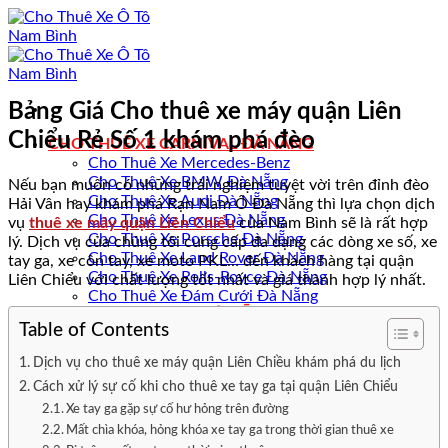
Bỏ
qua
nội
dung
Bảng Giá Cho thuê xe máy quận Liên
Chiểu Rẻ Số 1 khám phá đèo
CHO THUÊ XE CARNIVAL ĐÀ NẴNG
Cho Thuê Xe Mercedes-Benz
Cho Thuê Xe BMW Đà Nẵng
Nếu bạn muốn có những trải nghiệm tuyệt vời trên đỉnh đèo
Cho Thuê Xe Audi Đà Nẵng
Hải Vân hay khám phá Rạn Nam Ô Đà Nẵng thì lựa chọn dịch
Cho Thuê Xe Lexus Đà Nẵng
vụ
thuê xe máy quận Liên Chiểu
của Nam Bình sẽ là rất hợp
Cho Thuê Xe Porsche Đà Nẵng
lý. Dịch vụ của chúng tôi cung cấp đa dạng các dòng xe số, xe
Cho Thuê Xe Land Rover Đà Nẵng
tay ga, xe côn tay, xe moto PKL… đến khách hàng tại quận
Cho Thuê Xe Rolls-Royce Đà Nẵng
Liên Chiểu với chất lượng tốt nhất và giá thành hợp lý nhất.
Cho Thuê Xe Đám Cưới Đà Nẵng
CHO THUÊ XE Ô TÔ ĐÀ NẴNG
Table of Contents
Cho Thuê Xe Ô Tô Quận Sơn Trà
Cho Thuê Xe Ô Tô Quận Hải Châu
Dịch vụ cho thuê xe máy quận Liên Chiều khám phá du lịch
Cho Thuê Xe Ô Tô Quận Cẩm Lệ
Cách xử lý sự cố khi cho thuê xe tay ga tại quận Liên Chiểu
Cho Thuê Xe Ô Tô Quận Thanh Khê
Cho Thuê Xe Ô Tô Quận Ngũ Hành Sơn
Xe tay ga gặp sự cố hư hỏng trên đường
Cho Thuê Xe Ô Tô Quận Liên Chiểu
Mất chìa khóa, hỏng khóa xe tay ga trong thời gian thuê xe