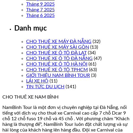
Tháng 9 2025
Tháng 7 2025
Tháng 6 2025
Danh mục
CHO THUÊ XE MÁY ĐÀ NẴNG
(32)
CHO THUÊ XE MÁY SÀI GÒN
(13)
CHO THUÊ XE Ô TÔ ĐÀ LẠT
(34)
CHO THUÊ XE Ô TÔ ĐÀ NẴNG
(47)
CHO THUÊ XE Ô TÔ HÀ NỘI
(61)
CHO THUÊ XE Ô TÔ TPHCM
(63)
GIỚI THIỆU NAM BÌNH TOUR
(3)
LÁI XE HỘ
(11)
TIN TỨC DU LỊCH
(141)
CHO THUÊ XE NAM BÌNH
NamBinh Tour là một đơn vị chuyên nghiệp tại Đà Nẵng, nổi
tiếng với dịch vụ cho thuê xe Carnival cao cấp 7 chỗ Dcar 9
chỗ 12 chỗ fuso 19 chỗ và 45 chỗ . Với phương châm "Khách
hàng là thượng đế", NamBinh Tour luôn đặt chất lượng và sự
hài lòng của khách hàng lên hàng đầu. Đội xe Carnival của