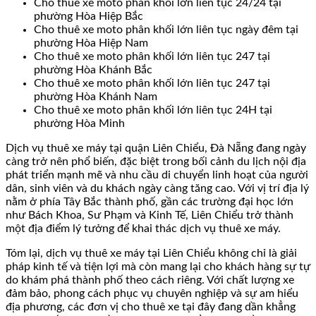
Cho thuê xe moto phân khối lớn liên tục 24/24 tại
phường Hòa Hiệp Bắc
Cho thuê xe moto phân khối lớn liên tục ngày đêm tại
phường Hòa Hiệp Nam
Cho thuê xe moto phân khối lớn liên tục 247 tại
phường Hòa Khánh Bắc
Cho thuê xe moto phân khối lớn liên tục 247 tại
phường Hòa Khánh Nam
Cho thuê xe moto phân khối lớn liên tục 24H tại
phường Hòa Minh
Dịch vụ thuê xe máy tại quận Liên Chiểu, Đà Nẵng đang ngày
càng trở nên phổ biến, đặc biệt trong bối cảnh du lịch nội địa
phát triển mạnh mẽ và nhu cầu di chuyển linh hoạt của người
dân, sinh viên và du khách ngày càng tăng cao. Với vị trí địa lý
nằm ở phía Tây Bắc thành phố, gần các trường đại học lớn
như Bách Khoa, Sư Phạm và Kinh Tế, Liên Chiểu trở thành
một địa điểm lý tưởng để khai thác dịch vụ thuê xe máy.
Tóm lại, dịch vụ thuê xe máy tại Liên Chiểu không chỉ là giải
pháp kinh tế và tiện lợi mà còn mang lại cho khách hàng sự tự
do khám phá thành phố theo cách riêng. Với chất lượng xe
đảm bảo, phong cách phục vụ chuyên nghiệp và sự am hiểu
địa phương, các đơn vị cho thuê xe tại đây đang dần khẳng