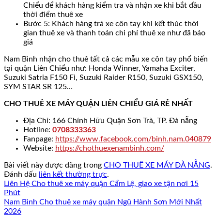
Chiểu để khách hàng kiểm tra và nhận xe khi bắt đầu
thời điểm thuê xe
Bước 5: Khách hàng trả xe côn tay khi kết thúc thời
gian thuê xe và thanh toán chi phí thuê xe như đã báo
giá
Nam Bình nhận cho thuê tất cả các mẫu xe côn tay phổ biến
tại quận Liên Chiểu như: Honda Winner, Yamaha Exciter,
Suzuki Satria F150 Fi, Suzuki Raider R150, Suzuki GSX150,
SYM STAR SR 125…
CHO THUÊ XE MÁY QUẬN LIÊN CHIỂU GIÁ RẺ NHẤT
Địa Chỉ: 166 Chính Hữu Quận Sơn Trà, TP. Đà nẵng
Hotline:
0708333363
Fanpage:
https://www.facebook.com/binh.nam.040879
Website:
https://chothuexenambinh.com/
Bài viết này được đăng trong
CHO THUÊ XE MÁY ĐÀ NẴNG
.
Đánh dấu
liên kết thường trực
.
Liên Hệ Cho thuê xe máy quận Cẩm Lệ, giao xe tận nơi 15
Phút
Nam Bình Cho thuê xe máy quận Ngũ Hành Sơn Mới Nhất
2026