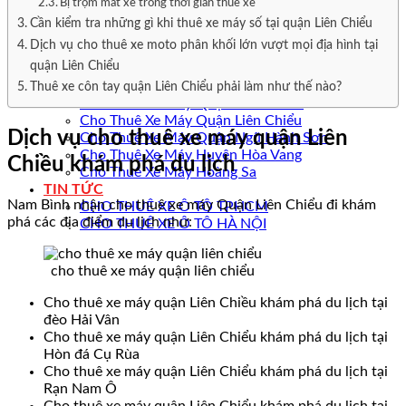
Cho Thuê Xe Ô Tô Hòa Vang
Bị trộm mất xe trong thời gian thuê xe
Cho Thuê Xe Ô Tô Hoàng Sa
Cần kiểm tra những gì khi thuê xe máy số tại quận Liên Chiểu
CHO THUÊ XE MÁY
Dịch vụ cho thuê xe moto phân khối lớn vượt mọi địa hình tại
Cho Thuê Xe Máy Quận Sơn Trà
quận Liên Chiểu
Cho Thuê Xe Máy Quận Hải Châu
Cho Thuê Xe Máy Quận Cẩm Lệ
Thuê xe côn tay quận Liên Chiểu phải làm như thế nào?
Cho Thuê Xe Máy Quận Thanh Khê
Cho Thuê Xe Máy Quận Liên Chiểu
Dịch vụ cho thuê xe máy quận Liên
Cho Thuê Xe Máy Quận Ngũ Hành Sơn
Cho Thuê Xe Máy Huyện Hòa Vang
Chiều khám phá du lịch
Cho Thuê Xe Máy Hoàng Sa
TIN TỨC
Nam Bình nhận cho thuê xe máy Quận Liên Chiểu đi khám
CHO THUÊ XE Ô TÔ TPHCM
phá các địa điểm du lịch như:
CHO THUÊ XE Ô TÔ HÀ NỘI
cho thuê xe máy quận liên chiểu
Cho thuê xe máy quận Liên Chiều khám phá du lịch tại
đèo Hải Vân
Cho thuê xe máy quận Liên Chiểu khám phá du lịch tại
Hòn đá Cụ Rùa
Cho thuê xe máy quận Liên Chiểu khám phá du lịch tại
Rạn Nam Ô
Cho thuê xe máy quận Liên Chiểu khám phá du lịch tại