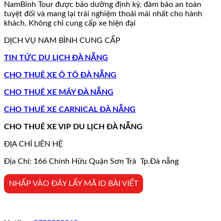
NamBinh Tour được bảo dưỡng định kỳ, đảm bảo an toàn
tuyệt đối và mang lại trải nghiệm thoải mái nhất cho hành
khách. Không chỉ cung cấp xe hiện đại
DỊCH VỤ NAM BÌNH CUNG CẤP
TIN TỨC DU LỊCH ĐÀ NẴNG
CHO THUÊ XE Ô TÔ ĐÀ NẴNG
CHO THUÊ XE MÁY ĐÀ NẴNG
CHO THUÊ XE CARNICAL ĐÀ NẴNG
CHO THUÊ XE VIP DU LỊCH ĐÀ NẴNG
ĐỊA CHỈ LIÊN HỆ
Địa Chỉ: 166 Chính Hữu Quận Sơn Trà Tp.Đà nẵng
NHẤP VÀO ĐÂY LẤY MÃ ID BÀI VIẾT