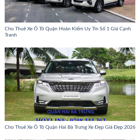
Cho Thuê Xe Ô Tô Quận Hoàn Kiếm Uy Tín Số 1 Giá Cạnh
Tranh
Cho Thuê Xe Ô Tô Quận Hai Bà Trưng Xe Đẹp Giá Đẹp 2026