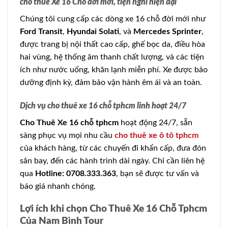
cho thuê Xe 16 Chỗ đời mới, tiện nghi hiện đại
Chúng tôi cung cấp các dòng xe 16 chỗ đời mới như
Ford Transit
,
Hyundai Solati
, và
Mercedes Sprinter
,
được trang bị nội thất cao cấp, ghế bọc da, điều hòa
hai vùng, hệ thống âm thanh chất lượng, và các tiện
ích như nước uống, khăn lạnh miễn phí. Xe được bảo
dưỡng định kỳ, đảm bảo vận hành êm ái và an toàn.
Dịch vụ cho thuê xe 16 chỗ tphcm linh hoạt 24/7
Cho Thuê Xe 16 chỗ tphcm
hoạt động 24/7, sẵn
sàng phục vụ mọi nhu cầu
cho thuê xe ô tô tphcm
của khách hàng, từ các chuyến đi khẩn cấp, đưa đón
sân bay, đến các hành trình dài ngày. Chỉ cần liên hệ
qua
Hotline: 0708.333.363
, bạn sẽ được tư vấn và
báo giá nhanh chóng.
Lợi ích khi chọn Cho Thuê Xe 16 Chỗ Tphcm
Của Nam Bình Tour