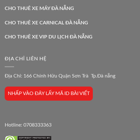
CHO THUÊ XE MÁY ĐÀ NẴNG
CHO THUÊ XE CARNICAL ĐÀ NẴNG
CHO THUÊ XE VIP DU LỊCH ĐÀ NẴNG
ĐỊA CHỈ LIÊN HỆ
Địa Chỉ: 166 Chính Hữu Quận Sơn Trà Tp.Đà nẵng
NHẤP VÀO ĐÂY LẤY MÃ ID BÀI VIẾT
Hotline:
0708333363