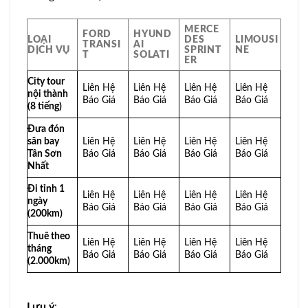
MERCE
FORD
HYUND
LOẠI
DES
LIMOUSI
TRANSI
AI
DỊCH VỤ
SPRINT
NE
T
SOLATI
ER
City tour
Liên Hệ
Liên Hệ
Liên Hệ
Liên Hệ
nội thành
Báo Giá
Báo Giá
Báo Giá
Báo Giá
(8 tiếng)
Đưa đón
sân bay
Liên Hệ
Liên Hệ
Liên Hệ
Liên Hệ
Tân Sơn
Báo Giá
Báo Giá
Báo Giá
Báo Giá
Nhất
Đi tỉnh 1
Liên Hệ
Liên Hệ
Liên Hệ
Liên Hệ
ngày
Báo Giá
Báo Giá
Báo Giá
Báo Giá
(200km)
Thuê theo
Liên Hệ
Liên Hệ
Liên Hệ
Liên Hệ
tháng
Báo Giá
Báo Giá
Báo Giá
Báo Giá
(2.000km)
Lưu ý
: