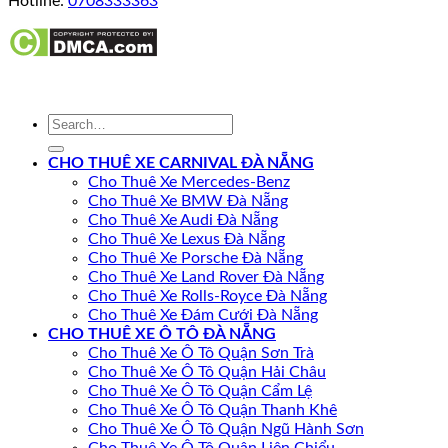
Hotline:
0708333363
CHO THUÊ XE CARNIVAL ĐÀ NẴNG
Cho Thuê Xe Mercedes-Benz
Cho Thuê Xe BMW Đà Nẵng
Cho Thuê Xe Audi Đà Nẵng
Cho Thuê Xe Lexus Đà Nẵng
Cho Thuê Xe Porsche Đà Nẵng
Cho Thuê Xe Land Rover Đà Nẵng
Cho Thuê Xe Rolls-Royce Đà Nẵng
Cho Thuê Xe Đám Cưới Đà Nẵng
CHO THUÊ XE Ô TÔ ĐÀ NẴNG
Cho Thuê Xe Ô Tô Quận Sơn Trà
Cho Thuê Xe Ô Tô Quận Hải Châu
Cho Thuê Xe Ô Tô Quận Cẩm Lệ
Cho Thuê Xe Ô Tô Quận Thanh Khê
Cho Thuê Xe Ô Tô Quận Ngũ Hành Sơn
Cho Thuê Xe Ô Tô Quận Liên Chiểu