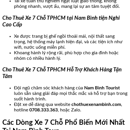
Tài xế tuân thủ nghiêm ngặt luật giao thông, không
phóng nhanh, vượt ẩu, mang lại sự an tâm tuyệt đối.
Cho Thuê Xe 7 Chỗ TPHCM tại Nam Bình tiện Nghi
Cao Cấp
Xe được trang bị ghế ngồi thoải mái, nội thất sang
trọng, hệ thống máy lạnh hiện đại, và các tiện ích như
wifi, nước uống miễn phí.
Khoang hành lý rộng rãi, phù hợp cho gia đình hoặc
nhóm có nhiều hành lý.
Cho Thuê Xe 7 Chỗ TPHCM Hỗ Trợ Khách Hàng Tận
Tâm
Đội ngũ chăm sóc khách hàng của
Nam Bình Tourist
luôn sẵn sàng giải đáp mọi thắc mắc và hỗ trợ bạn trong
suốt hành trình.
Đặt xe dễ dàng qua website
chothuexenambinh.com
,
hotline
0708.333.363
, hoặc Zalo.
Các Dòng Xe 7 Chỗ Phổ Biến Mới Nhất