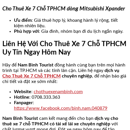
Cho Thuê Xe 7 Chỗ TPHCM dòng Mitsubishi Xpander
Ưu điểm
: Giá thuê hợp lý, khoang hành lý rộng, tiết
kiệm nhiên liệu.
Phù hợp với
: Gia đình, nhóm bạn đi du lịch ngắn ngày.
Liên Hệ Với Cho Thuê Xe 7 Chỗ TPHCM
Uy Tín Ngay Hôm Nay
Hãy để
Nam Bình Tourist
đồng hành cùng bạn trên mọi hành
trình tại TP.HCM và các tỉnh lân cận. Liên hệ ngay
dịch vụ
Cho Thuê Xe 7 Chỗ TPHCM
chuyên nghiệp
, để nhận báo giá
chi tiết và đặt xe sớm nhất:
Website
:
chothuexenambinh.com
Hotline
: 0708.333.363
Fanpager
:
https://www.facebook.com/binh.nam.040879
Nam Bình Tourist
cam kết mang đến cho bạn
dịch vụ cho
thuê xe 7 chỗ TPHCM có tài xế lái xe chuyên nghiệp
với
chất lượng vượt mong đợi. Đặt xe ngay hôm nay để tận