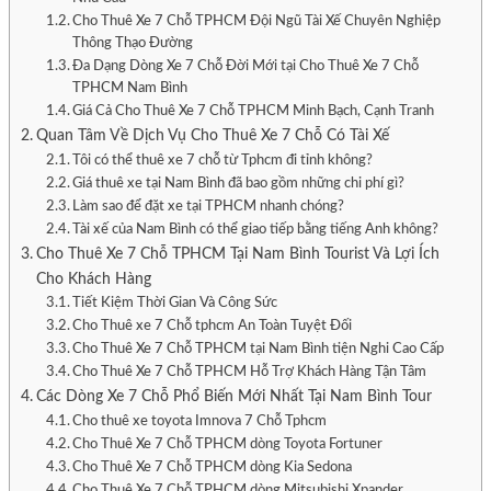
Cho Thuê Xe Ô Tô Quận Thanh Khê
Cho Thuê Xe 7 Chỗ TPHCM Đội Ngũ Tài Xế Chuyên Nghiệp
Cho Thuê Xe Ô Tô Quận Ngũ Hành Sơn
Thông Thạo Đường
Cho Thuê Xe Ô Tô Quận Liên Chiểu
Đa Dạng Dòng Xe 7 Chỗ Đời Mới tại Cho Thuê Xe 7 Chỗ
Cho Thuê Xe Ô Tô Hòa Vang
TPHCM Nam Bình
Cho Thuê Xe Ô Tô Hoàng Sa
Giá Cả Cho Thuê Xe 7 Chỗ TPHCM Minh Bạch, Cạnh Tranh
CHO THUÊ XE MÁY
Quan Tâm Về Dịch Vụ Cho Thuê Xe 7 Chỗ Có Tài Xế
Cho Thuê Xe Máy Quận Sơn Trà
Tôi có thể thuê xe 7 chỗ từ Tphcm đi tỉnh không?
Cho Thuê Xe Máy Quận Hải Châu
Giá thuê xe tại Nam Bình đã bao gồm những chi phí gì?
Cho Thuê Xe Máy Quận Cẩm Lệ
Cho Thuê Xe Máy Quận Thanh Khê
Làm sao để đặt xe tại TPHCM nhanh chóng?
Cho Thuê Xe Máy Quận Liên Chiểu
Tài xế của Nam Bình có thể giao tiếp bằng tiếng Anh không?
Cho Thuê Xe Máy Quận Ngũ Hành Sơn
Cho Thuê Xe 7 Chỗ TPHCM Tại Nam Bình Tourist Và Lợi Ích
Cho Thuê Xe Máy Huyện Hòa Vang
Cho Khách Hàng
Cho Thuê Xe Máy Hoàng Sa
Tiết Kiệm Thời Gian Và Công Sức
TIN TỨC
Cho Thuê xe 7 Chỗ tphcm An Toàn Tuyệt Đối
CHO THUÊ XE Ô TÔ TPHCM
Cho Thuê Xe 7 Chỗ TPHCM tại Nam Bình tiện Nghi Cao Cấp
CHO THUÊ XE Ô TÔ HÀ NỘI
Cho Thuê Xe 7 Chỗ TPHCM Hỗ Trợ Khách Hàng Tận Tâm
Các Dòng Xe 7 Chỗ Phổ Biến Mới Nhất Tại Nam Bình Tour
Cho thuê xe toyota Imnova 7 Chỗ Tphcm
Cho Thuê Xe 7 Chỗ TPHCM dòng Toyota Fortuner
Cho Thuê Xe 7 Chỗ TPHCM dòng Kia Sedona
Cho Thuê Xe 7 Chỗ TPHCM dòng Mitsubishi Xpander