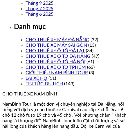
Tháng 9 2025
Tháng 7 2025
Tháng 6 2025
Danh mục
CHO THUÊ XE MÁY ĐÀ NẴNG
(32)
CHO THUÊ XE MÁY SÀI GÒN
(13)
CHO THUÊ XE Ô TÔ ĐÀ LẠT
(34)
CHO THUÊ XE Ô TÔ ĐÀ NẴNG
(47)
CHO THUÊ XE Ô TÔ HÀ NỘI
(61)
CHO THUÊ XE Ô TÔ TPHCM
(63)
GIỚI THIỆU NAM BÌNH TOUR
(3)
LÁI XE HỘ
(11)
TIN TỨC DU LỊCH
(143)
CHO THUÊ XE NAM BÌNH
NamBinh Tour là một đơn vị chuyên nghiệp tại Đà Nẵng, nổi
tiếng với dịch vụ cho thuê xe Carnival cao cấp 7 chỗ Dcar 9
chỗ 12 chỗ fuso 19 chỗ và 45 chỗ . Với phương châm "Khách
hàng là thượng đế", NamBinh Tour luôn đặt chất lượng và sự
hài lòng của khách hàng lên hàng đầu. Đội xe Carnival của