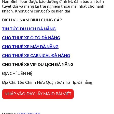
NamBinh Tour được bảo dưỡng định kỳ, đảm bảo an toàn
tuyệt đối và mang lại trải nghiệm thoải mái nhất cho hành
khách. Không chỉ cung cấp xe hiện đại
DỊCH VỤ NAM BÌNH CUNG CẤP
TIN TỨC DU LỊCH ĐÀ NẴNG
CHO THUÊ XE Ô TÔ ĐÀ NẴNG
CHO THUÊ XE MÁY ĐÀ NẴNG
CHO THUÊ XE CARNICAL ĐÀ NẴNG
CHO THUÊ XE VIP DU LỊCH ĐÀ NẴNG
ĐỊA CHỈ LIÊN HỆ
Địa Chỉ: 166 Chính Hữu Quận Sơn Trà Tp.Đà nẵng
NHẤP VÀO ĐÂY LẤY MÃ ID BÀI VIẾT