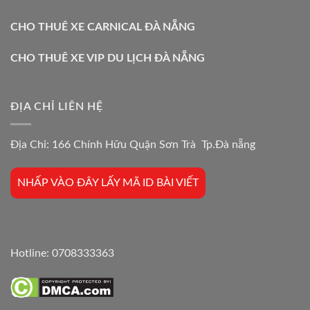
CHO THUÊ XE CARNICAL ĐÀ NẴNG
CHO THUÊ XE VIP DU LỊCH ĐÀ NẴNG
ĐỊA CHỈ LIÊN HỆ
Địa Chỉ: 166 Chính Hữu Quận Sơn Trà Tp.Đà nẵng
NHẤP VÀO ĐÂY LẤY MÃ ID BÀI VIẾT
Hotline:
0708333363