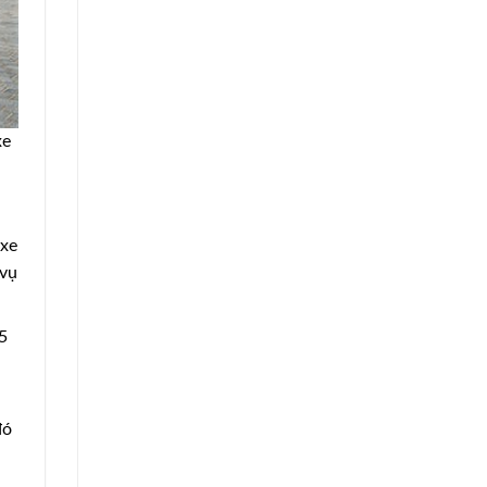
xe
 xe
 vụ
5
đó