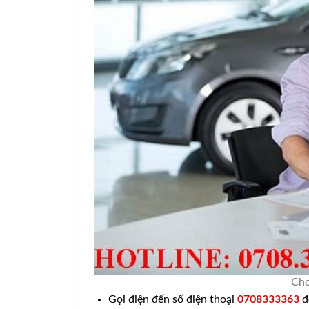
Cho
Gọi điện đến số điện thoại
0708333363
để