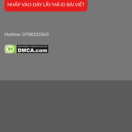
NHẤP VÀO ĐÂY LẤY MÃ ID BÀI VIẾT
Hotline:
0708333363