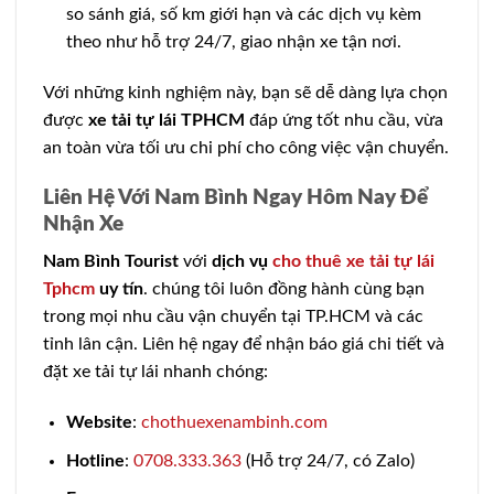
so sánh giá, số km giới hạn và các dịch vụ kèm
theo như hỗ trợ 24/7, giao nhận xe tận nơi.
Với những kinh nghiệm này, bạn sẽ dễ dàng lựa chọn
được
xe tải tự lái TPHCM
đáp ứng tốt nhu cầu, vừa
an toàn vừa tối ưu chi phí cho công việc vận chuyển.
Liên Hệ Với Nam Bình Ngay Hôm Nay Để
Nhận Xe
Nam Bình Tourist
với
dịch vụ
cho thuê xe tải tự lái
Tphcm
uy tín
. chúng tôi luôn đồng hành cùng bạn
trong mọi nhu cầu vận chuyển tại TP.HCM và các
tỉnh lân cận. Liên hệ ngay để nhận báo giá chi tiết và
đặt xe tải tự lái nhanh chóng:
Website
:
chothuexenambinh.com
Hotline
:
0708.333.363
(Hỗ trợ 24/7, có Zalo)