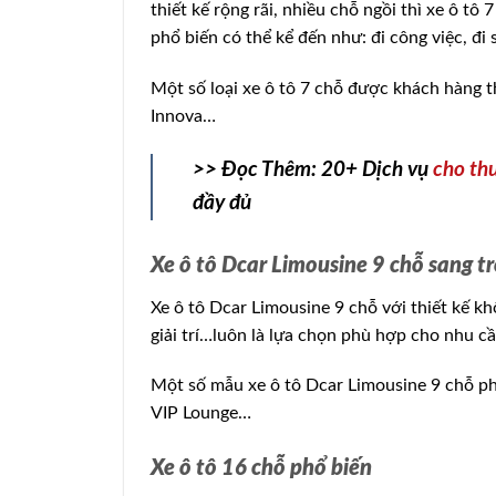
thiết kế rộng rãi, nhiều chỗ ngồi thì xe ô tô
phổ biến có thể kể đến như: đi công việc, đi 
Một số loại xe ô tô 7 chỗ được khách hàng t
Innova…
>> Đọc Thêm: 20+ Dịch vụ
cho th
đầy đủ
Xe ô tô Dcar Limousine 9 chỗ sang t
Xe ô tô Dcar Limousine 9 chỗ với thiết kế khô
giải trí…luôn là lựa chọn phù hợp cho nhu c
Một số mẫu xe ô tô Dcar Limousine 9 chỗ ph
VIP Lounge…
Xe ô tô 16 chỗ phổ biến