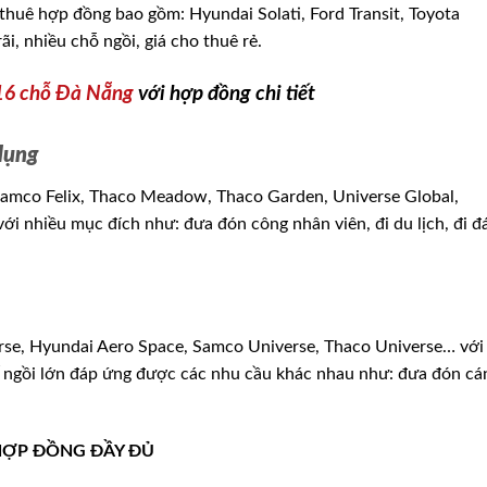
thuê hợp đồng bao gồm: Hyundai Solati, Ford Transit, Toyota
i, nhiều chỗ ngồi, giá cho thuê rẻ.
 16 chỗ Đà Nẵng
với hợp đồng chi tiết
dụng
Samco Felix, Thaco Meadow, Thaco Garden, Universe Global,
 nhiều mục đích như: đưa đón công nhân viên, đi du lịch, đi 
rse, Hyundai Aero Space, Samco Universe, Thaco Universe… với
hế ngồi lớn đáp ứng được các nhu cầu khác nhau như: đưa đón cá
 HỢP ĐỒNG ĐẦY ĐỦ