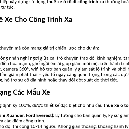
ghiệp xây dựng sử dụng
thuê xe ô tô đi công trình xa
thường hoàn
 tự túc.
uê Xe Cho Công Trình Xa
chuyển mà còn mang giá trị chiến lược cho dự án:
 công nhân nghỉ ngơi giữa ca, trò chuyện trao đổi kinh nghiệm, tă
 điều hòa mạnh, ghế ngồi êm ái giúp giảm mỏi mệt trên hành trì
, camera 360°, wifi hỗ trợ ban quản lý giám sát lộ trình và phối
 phần giảm phát thải – yếu tố ngày càng quan trọng trong các dự
, hỗ trợ sự cố địa hình hoặc thay đổi đột xuất do thời tiết.
Dạng Các Mẫu Xe
g định kỳ 100%, được thiết kế đặc biệt cho nhu cầu
thuê xe ô tô
shi Xpander, Ford Everest)
: Lý tưởng cho ban quản lý, kỹ sư gi
a các điểm công trình.
ho đội thi công 10-14 người. Không gian thoáng, khoang hành lý 