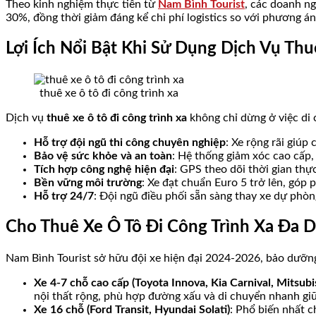
Theo kinh nghiệm thực tiễn từ
Nam Bình Tourist
, các doanh n
30%, đồng thời giảm đáng kể chi phí logistics so với phương án
Lợi Ích Nổi Bật Khi Sử Dụng Dịch Vụ Th
thuê xe ô tô đi công trình xa
Dịch vụ
thuê xe ô tô đi công trình xa
không chỉ dừng ở việc di 
Hỗ trợ đội ngũ thi công chuyên nghiệp
: Xe rộng rãi giúp
Bảo vệ sức khỏe và an toàn
: Hệ thống giảm xóc cao cấp,
Tích hợp công nghệ hiện đại
: GPS theo dõi thời gian thực
Bền vững môi trường
: Xe đạt chuẩn Euro 5 trở lên, góp
Hỗ trợ 24/7
: Đội ngũ điều phối sẵn sàng thay xe dự phòng
Cho Thuê Xe Ô Tô Đi Công Trình Xa Đa 
Nam Bình Tourist sở hữu đội xe hiện đại 2024-2026, bảo dưỡn
Xe 4-7 chỗ cao cấp (Toyota Innova, Kia Carnival, Mitsubi
nội thất rộng, phù hợp đường xấu và di chuyển nhanh giữ
Xe 16 chỗ (Ford Transit, Hyundai Solati)
: Phổ biến nhất c