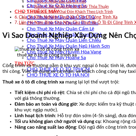
Cho Thuê Xe Ô Tô Hòa Vang
Bước 3: Nhận Báo Giá Chi Tiết
Cho Thuê Xe Ô Tô Hoàng Sa
Bước 4: Xác Nhận Đặt Xe Và Ký Thỏa Thuận
CHO THUÊ XE MÁY
Bước 5: Triển Khai Đón Khách Theo Lịch Trình
Cho Thuê Xe Máy Quận Sơn Trà
Chia Sẻ Kinh Nghiệm Thuê Xe Ô Tô Đi Công Trình Xa
Liên Hệ Nam Bình Cho Nhu Cầu Thuê Xe Ô Tô Đi Công Trình 
Cho Thuê Xe Máy Quận Hải Châu
Cho Thuê Xe Máy Quận Cẩm Lệ
Cho Thuê Xe Máy Quận Thanh Khê
Vì Sao Doanh Nghiệp Xây Dựng Nên Chọn
Cho Thuê Xe Máy Quận Liên Chiểu
Cho Thuê Xe Máy Quận Ngũ Hành Sơn
Cho Thuê Xe Máy Huyện Hòa Vang
thuê xe ô tô đi công trình xa
Cho Thuê Xe Máy Hoàng Sa
TIN TỨC
Công trình xa thường nằm ở khu vực ngoại ô hoặc tỉnh lẻ, đường
CHO THUÊ XE Ô TÔ TPHCM
thi công. Việc sử dụng xe cá nhân, xe khách công cộng hay taxi
CHO THUÊ XE Ô TÔ HÀ NỘI
Thuê xe ô tô đi công trình xa
mang lại lợi thế vượt trội:
Tiết kiệm chi phí rõ rệt
: Chia sẻ chi phí cho cả đội ngũ 
với giá thông thường.
Đảm bảo an toàn và đúng giờ
: Xe được kiểm tra kỹ thuật
khu vực ngập nước).
Linh hoạt lịch trình
: Hỗ trợ đón sớm (4-5h sáng), đưa đón 
Tối ưu không gian chở người và dụng cụ
: Khoang rộng rã
Nâng cao năng suất lao động
: Đội ngũ đến công trình tro