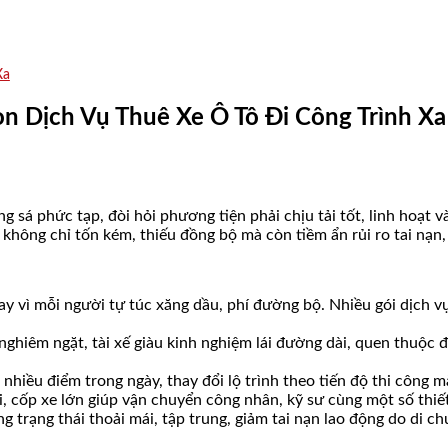
Xa
 Dịch Vụ Thuê Xe Ô Tô Đi Công Trình Xa
 sá phức tạp, đòi hỏi phương tiện phải chịu tải tốt, linh hoạt 
 không chỉ tốn kém, thiếu đồng bộ mà còn tiềm ẩn rủi ro tai nạn,
thay vì mỗi người tự túc xăng dầu, phí đường bộ. Nhiều gói dịch
 nghiêm ngặt, tài xế giàu kinh nghiệm lái đường dài, quen thuộc đ
nhiều điểm trong ngày, thay đổi lộ trình theo tiến độ thi công m
i, cốp xe lớn giúp vận chuyển công nhân, kỹ sư cùng một số thiết 
ng trạng thái thoải mái, tập trung, giảm tai nạn lao động do di c