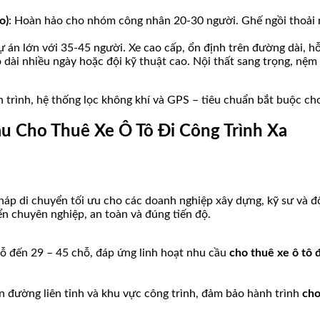
o)
: Hoàn hảo cho nhóm công nhân 20-30 người. Ghế ngồi thoải m
 án lớn với 35-45 người. Xe cao cấp, ổn định trên đường dài, hỗ
 dài nhiều ngày hoặc đội kỹ thuật cao. Nội thất sang trọng, nệm
h trình, hệ thống lọc không khí và GPS – tiêu chuẩn bắt buộc c
ầu Cho Thuê Xe Ô Tô Đi Công Trình Xa
háp di chuyển tối ưu cho các doanh nghiệp xây dựng, kỹ sư và đ
n chuyên nghiệp, an toàn và đúng tiến độ.
hỗ đến 29 – 45 chỗ, đáp ứng linh hoạt nhu cầu
cho thuê xe ô tô đ
ến đường liên tỉnh và khu vực công trình, đảm bảo hành trình
cho