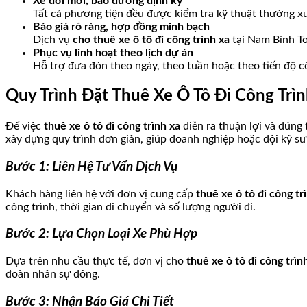
Xe đời mới, bảo dưỡng định kỳ
Tất cả phương tiện đều được kiểm tra kỹ thuật thường xuy
Báo giá rõ ràng, hợp đồng minh bạch
Dịch vụ
cho thuê xe ô tô đi công trình xa
tại Nam Bình Tou
Phục vụ linh hoạt theo lịch dự án
Hỗ trợ đưa đón theo ngày, theo tuần hoặc theo tiến độ c
Quy Trình Đặt Thuê Xe Ô Tô Đi Công Tr
Để việc
thuê xe ô tô đi công trình xa
diễn ra thuận lợi và đúng 
xây dựng quy trình đơn giản, giúp doanh nghiệp hoặc đội kỹ sư
Bước 1: Liên Hệ Tư Vấn Dịch Vụ
Khách hàng liên hệ với đơn vị cung cấp
thuê xe ô tô đi công tr
công trình, thời gian di chuyển và số lượng người đi.
Bước 2: Lựa Chọn Loại Xe Phù Hợp
Dựa trên nhu cầu thực tế, đơn vị cho
thuê xe ô tô đi công trìn
đoàn nhân sự đông.
Bước 3: Nhận Báo Giá Chi Tiết