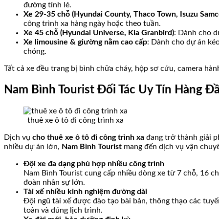
đường tỉnh lẻ.
Xe 29-35 chỗ (Hyundai County, Thaco Town, Isuzu Samc
công trình xa hàng ngày hoặc theo tuần.
Xe 45 chỗ (Hyundai Universe, Kia Granbird)
: Dành cho dự
Xe limousine & giường nằm cao cấp
: Dành cho dự án kéo
chóng.
Tất cả xe đều trang bị bình chữa cháy, hộp sơ cứu, camera hàn
Nam Bình Tourist Đối Tác Uy Tín Hàng Đ
thuê xe ô tô đi công trình xa
Dịch vụ
cho thuê xe ô tô đi công trình xa
đang trở thành giải p
nhiều dự án lớn,
Nam Bình Tourist
mang đến dịch vụ vận chuyể
Đội xe đa dạng phù hợp nhiều công trình
Nam Bình Tourist cung cấp nhiều dòng xe từ 7 chỗ, 16 c
đoàn nhân sự lớn.
Tài xế nhiều kinh nghiệm đường dài
Đội ngũ tài xế được đào tạo bài bản, thông thạo các tuy
toàn và đúng lịch trình.