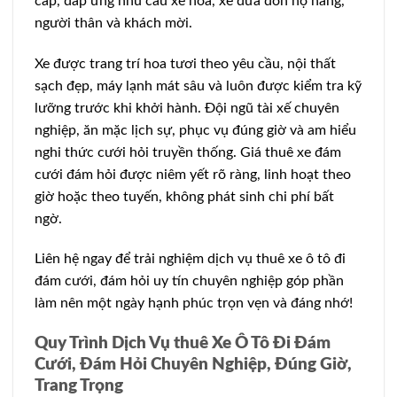
cấp, đáp ứng nhu cầu xe hoa, xe đưa đón họ hàng,
người thân và khách mời.
Xe được trang trí hoa tươi theo yêu cầu, nội thất
sạch đẹp, máy lạnh mát sâu và luôn được kiểm tra kỹ
lưỡng trước khi khởi hành. Đội ngũ tài xế chuyên
nghiệp, ăn mặc lịch sự, phục vụ đúng giờ và am hiểu
nghi thức cưới hỏi truyền thống. Giá thuê xe đám
cưới đám hỏi được niêm yết rõ ràng, linh hoạt theo
giờ hoặc theo tuyến, không phát sinh chi phí bất
ngờ.
Liên hệ ngay để trải nghiệm dịch vụ thuê xe ô tô đi
đám cưới, đám hỏi uy tín chuyên nghiệp góp phần
làm nên một ngày hạnh phúc trọn vẹn và đáng nhớ!
Quy Trình Dịch Vụ thuê Xe Ô Tô Đi Đám
Cưới, Đám Hỏi Chuyên Nghiệp, Đúng Giờ,
Trang Trọng