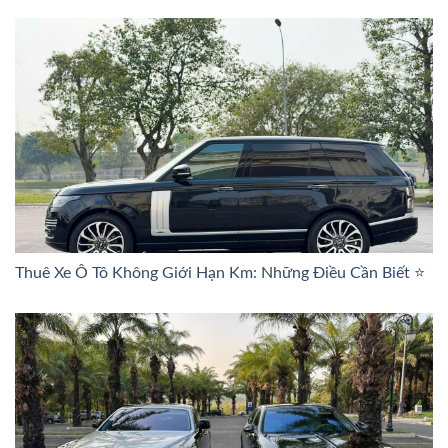
Thuê Xe Ô Tô Không Giới Hạn Km: Những Điều Cần Biết ⭐