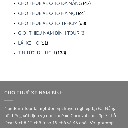
CHO THUÊ XE Ô TÔ ĐÀ NẴNG
(47)
CHO THUÊ XE Ô TÔ HÀ NỘI
(61)
CHO THUÊ XE Ô TÔ TPHCM
(63)
GIỚI THIỆU NAM BÌNH TOUR
(3)
LÁI XE HỘ
(11)
TIN TỨC DU LỊCH
(138)
CHO THUÊ XE NAM BÌNH
NamBinh Tour là một đơn vị chuyên nghiệp tại Đà Nẵng,
nổi tiếng với dịch vụ cho thuê xe Carnival cao cấp 7 chỗ
Dcar 9 chỗ 12 chỗ fuso 19 chỗ và 45 chỗ . Với phương