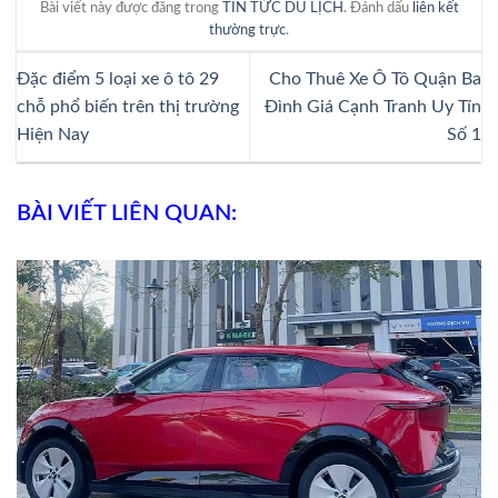
Bài viết này được đăng trong
TIN TỨC DU LỊCH
. Đánh dấu
liên kết
thường trực
.
Đặc điểm 5 loại xe ô tô 29
Cho Thuê Xe Ô Tô Quận Ba
chỗ phổ biến trên thị trường
Đình Giá Cạnh Tranh Uy Tín
Hiện Nay
Số 1
BÀI VIẾT LIÊN QUAN: