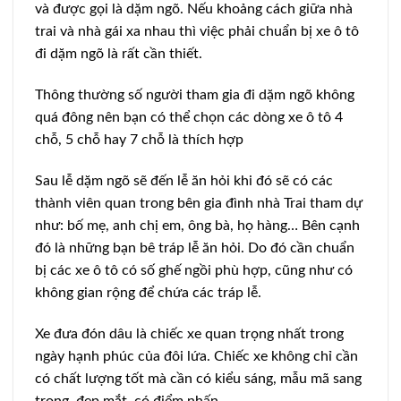
và được gọi là dặm ngõ. Nếu khoảng cách giữa nhà
trai và nhà gái xa nhau thì việc phải chuẩn bị xe ô tô
đi dặm ngõ là rất cần thiết.
Thông thường số người tham gia đi dặm ngõ không
quá đông nên bạn có thể chọn các dòng xe ô tô 4
chỗ, 5 chỗ hay 7 chỗ là thích hợp
Sau lễ dặm ngõ sẽ đến lễ ăn hỏi khi đó sẽ có các
thành viên quan trong bên gia đình nhà Trai tham dự
như: bố mẹ, anh chị em, ông bà, họ hàng… Bên cạnh
đó là những bạn bê tráp lễ ăn hỏi. Do đó cần chuẩn
bị các xe ô tô có số ghế ngồi phù hợp, cũng như có
không gian rộng để chứa các tráp lễ.
Xe đưa đón dâu là chiếc xe quan trọng nhất trong
ngày hạnh phúc của đôi lứa. Chiếc xe không chỉ cần
có chất lượng tốt mà cần có kiểu sáng, mẫu mã sang
trọng, đẹp mắt, có điểm nhấn.