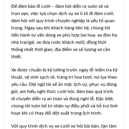
Để đảm bảo lễ cưới – đám hỏi diễn ra suôn sẻ và
trọn vẹn, việc lựa chọn dịch vụ xe ô tô đi đám cưới,
đám hỏi với quy trình chuyên nghiệp là yếu tố quan
trọng. Ngay sau khi khách hàng liên hệ, chúng tôi
tiến hành tư vấn dòng xe phù hợp (xe hoa, xe đón họ
nhà trai/gái, xe đưa rước khách mời), đồng thời
thống nhất thời gian, địa điểm và số lượng xe cần
thiết.
Xe được chuẩn bị kỹ lưỡng trước ngày lễ: kiểm tra kỹ
thuật, vệ sinh sạch sẽ, trang trí hoa tươi, nơ lụa theo
yêu cầu. Đội ngũ tài xế ăn mặc lịch sự, phục vụ đúng
giờ, am hiểu nghi thức cưới hỏi, đảm bảo quá trình
di chuyển diễn ra an toàn và đúng nghi lễ. Đặc biệt,
chúng tôi luôn bố trí nhân sự điều phối và hỗ trợ linh
hoạt khi có thay đổi đột xuất trong lịch trình.
Với quy trình dịch vụ xe cưới xe hỏi bài bản, tận tâm