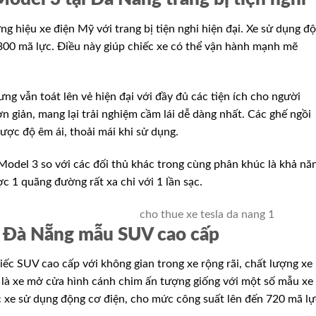
g hiệu xe điện Mỹ với trang bị tiện nghi hiện đại. Xe sử dụng đ
 300 mã lực. Điều này giúp chiếc xe có thể vận hành mạnh mẽ
ưng vẫn toát lên vẻ hiện đại với đầy đủ các tiện ích cho người
n giản, mang lại trải nghiệm cầm lái dễ dàng nhất. Các ghế ngồi
ược độ êm ái, thoải mái khi sử dụng.
Model 3 so với các đối thủ khác trong cùng phân khúc là khả nă
c 1 quãng đường rất xa chỉ với 1 lần sạc.
X Đà Nẵng mẫu SUV cao cấp
iếc SUV cao cấp với không gian trong xe rộng rãi, chất lượng xe
 X là xe mở cửa hình cánh chim ấn tượng giống với một số mẫu xe
c xe sử dụng động cơ điện, cho mức công suất lên đến 720 mã lự