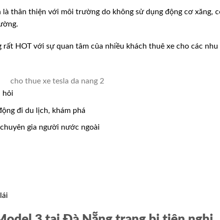
 là thân thiện với môi trường do không sử dụng động cơ xăng, c
rường.
g rất HOT với sự quan tâm của nhiều khách thuê xe cho các nhu
 hỏi
ộng đi du lịch, khám phá
 chuyên gia người nước ngoài
lái
Model 3 tại Đà Nẵng trang bị tiện nghi