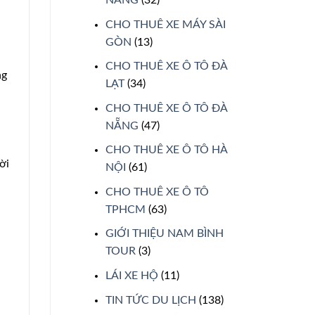
CHO THUÊ XE MÁY SÀI
GÒN
(13)
CHO THUÊ XE Ô TÔ ĐÀ
ng
LẠT
(34)
CHO THUÊ XE Ô TÔ ĐÀ
NẴNG
(47)
CHO THUÊ XE Ô TÔ HÀ
ời
NỘI
(61)
CHO THUÊ XE Ô TÔ
TPHCM
(63)
GIỚI THIỆU NAM BÌNH
TOUR
(3)
LÁI XE HỘ
(11)
TIN TỨC DU LỊCH
(138)