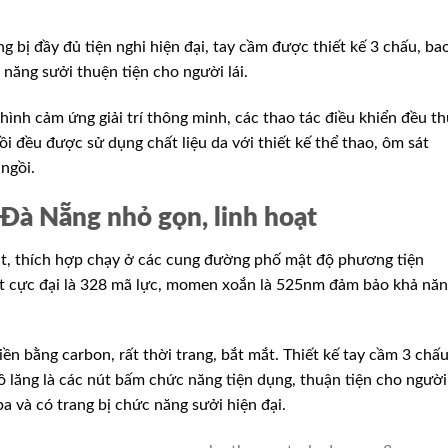
 bị đầy đủ tiện nghi hiện đại, tay cầm được thiết kế 3 chấu, ba
năng sưởi thuện tiện cho người lái.
 hình cảm ứng giải trí thông minh, các thao tác điều khiển đều t
i đều được sử dụng chất liệu da với thiết kế thể thao, ôm sát
ngồi.
 Đà Nẵng nhỏ gọn, linh hoạt
oạt, thích hợp chạy ở các cung đường phố mật độ phương tiện
ất cực đại là 328 mã lực, momen xoắn là 525nm đảm bảo khả nă
ền bằng carbon, rất thời trang, bắt mắt. Thiết kế tay cầm 3 chấu
 lăng là các nút bấm chức năng tiện dụng, thuận tiện cho người
 và có trang bị chức năng sưởi hiện đại.