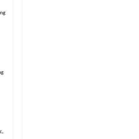
ộng
ng
c,