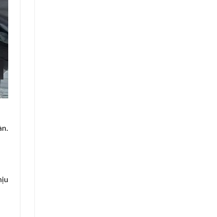
àn.
hịu