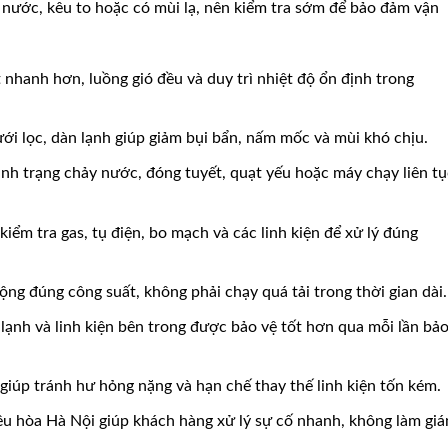
 nước, kêu to hoặc có mùi lạ, nên kiểm tra sớm để bảo đảm vận
nhanh hơn, luồng gió đều và duy trì nhiệt độ ổn định trong
ưới lọc, dàn lạnh giúp giảm bụi bẩn, nấm mốc và mùi khó chịu.
nh trạng chảy nước, đóng tuyết, quạt yếu hoặc máy chạy liên tụ
kiểm tra gas, tụ điện, bo mạch và các linh kiện để xử lý đúng
ng đúng công suất, không phải chạy quá tải trong thời gian dài.
ạnh và linh kiện bên trong được bảo vệ tốt hơn qua mỗi lần bả
giúp tránh hư hỏng nặng và hạn chế thay thế linh kiện tốn kém.
ều hòa Hà Nội giúp khách hàng xử lý sự cố nhanh, không làm giá