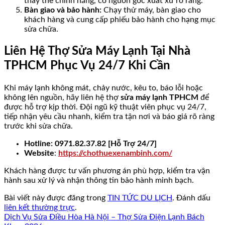
thay thế chính hãng, có nguồn gốc xuất xứ rõ ràng.
Bàn giao và bảo hành:
Chạy thử máy, bàn giao cho
khách hàng và cung cấp phiếu bảo hành cho hạng mục
sửa chữa.
Liên Hệ Thợ Sửa Máy Lạnh Tại Nhà
TPHCM Phục Vụ 24/7 Khi Cần
Khi máy lạnh không mát, chảy nước, kêu to, báo lỗi hoặc
không lên nguồn, hãy liên hệ thợ
sửa máy lạnh TPHCM
để
được hỗ trợ kịp thời. Đội ngũ kỹ thuật viên phục vụ 24/7,
tiếp nhận yêu cầu nhanh, kiểm tra tận nơi và báo giá rõ ràng
trước khi sửa chữa.
Hotline: 0971.82.37.82 [Hỗ Trợ 24/7]
Website
:
https://chothuexenambinh.com/
Khách hàng được tư vấn phương án phù hợp, kiểm tra vận
hành sau xử lý và nhận thông tin bảo hành minh bạch.
Bài viết này được đăng trong
TIN TỨC DU LỊCH
. Đánh dấu
liên kết thường trực
.
Dịch Vụ Sửa Điều Hòa Hà Nội – Thợ Sửa Điện Lạnh Bách