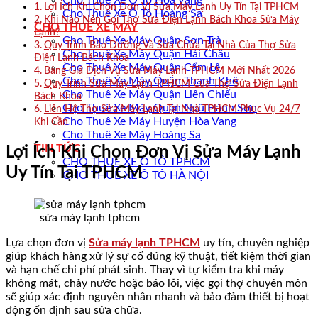
Cho Thuê Xe Ô Tô Hòa Vang
Lợi Ích Khi Chọn Đơn Vị Sửa Máy Lạnh Uy Tín Tại TPHCM
Cho Thuê Xe Ô Tô Hoàng Sa
Khi Nào Nên Gọi Thợ Sửa Điện Lạnh Bách Khoa Sửa Máy
CHO THUÊ XE MÁY
Lạnh?
Cho Thuê Xe Máy Quận Sơn Trà
Quy Trình Bảo Dưỡng Và Sửa Chữa Tại Nhà Của Thợ Sửa
Cho Thuê Xe Máy Quận Hải Châu
Điện Lạnh Bách Khoa
Cho Thuê Xe Máy Quận Cẩm Lệ
Bảng Giá Dịch Vụ Sửa Máy Lạnh TPHCM Mới Nhất 2026
Cho Thuê Xe Máy Quận Thanh Khê
Quy Trình Sửa Máy Lạnh TPHCM Của Thợ Sửa Điện Lạnh
Cho Thuê Xe Máy Quận Liên Chiểu
Bách Khoa
Cho Thuê Xe Máy Quận Ngũ Hành Sơn
Liên Hệ Thợ Sửa Máy Lạnh Tại Nhà TPHCM Phục Vụ 24/7
Cho Thuê Xe Máy Huyện Hòa Vang
Khi Cần
Cho Thuê Xe Máy Hoàng Sa
TIN TỨC
Lợi Ích Khi Chọn Đơn Vị Sửa Máy Lạnh
CHO THUÊ XE Ô TÔ TPHCM
Uy Tín Tại TPHCM
CHO THUÊ XE Ô TÔ HÀ NỘI
sửa máy lạnh tphcm
Lựa chọn đơn vị
Sửa máy lạnh TPHCM
uy tín, chuyên nghiệp
giúp khách hàng xử lý sự cố đúng kỹ thuật, tiết kiệm thời gian
và hạn chế chi phí phát sinh. Thay vì tự kiểm tra khi máy
không mát, chảy nước hoặc báo lỗi, việc gọi thợ chuyên môn
sẽ giúp xác định nguyên nhân nhanh và bảo đảm thiết bị hoạt
động ổn định sau sửa chữa.