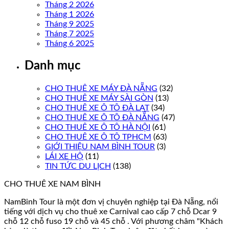
Tháng 2 2026
Tháng 1 2026
Tháng 9 2025
Tháng 7 2025
Tháng 6 2025
Danh mục
CHO THUÊ XE MÁY ĐÀ NẴNG
(32)
CHO THUÊ XE MÁY SÀI GÒN
(13)
CHO THUÊ XE Ô TÔ ĐÀ LẠT
(34)
CHO THUÊ XE Ô TÔ ĐÀ NẴNG
(47)
CHO THUÊ XE Ô TÔ HÀ NỘI
(61)
CHO THUÊ XE Ô TÔ TPHCM
(63)
GIỚI THIỆU NAM BÌNH TOUR
(3)
LÁI XE HỘ
(11)
TIN TỨC DU LỊCH
(138)
CHO THUÊ XE NAM BÌNH
NamBinh Tour là một đơn vị chuyên nghiệp tại Đà Nẵng, nổi
tiếng với dịch vụ cho thuê xe Carnival cao cấp 7 chỗ Dcar 9
chỗ 12 chỗ fuso 19 chỗ và 45 chỗ . Với phương châm "Khách