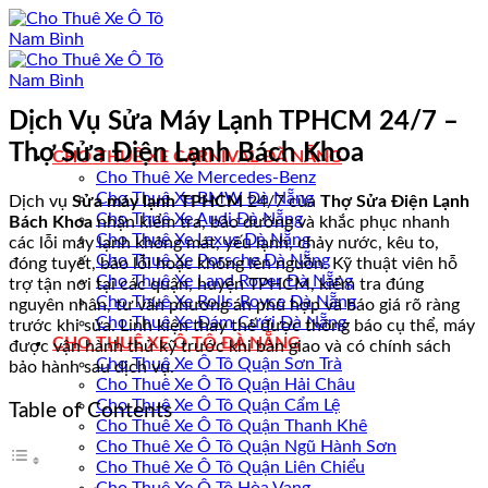
Bỏ
qua
nội
dung
Dịch Vụ Sửa Máy Lạnh TPHCM 24/7 –
Thợ Sửa Điện Lạnh Bách Khoa
CHO THUÊ XE CARNIVAL ĐÀ NẴNG
Cho Thuê Xe Mercedes-Benz
Cho Thuê Xe BMW Đà Nẵng
Dịch vụ
Sửa máy lạnh TPHCM
24/7 của
Thợ Sửa Điện Lạnh
Cho Thuê Xe Audi Đà Nẵng
Bách Khoa
nhận kiểm tra, bảo dưỡng và khắc phục nhanh
Cho Thuê Xe Lexus Đà Nẵng
các lỗi máy lạnh không mát, yếu lạnh, chảy nước, kêu to,
Cho Thuê Xe Porsche Đà Nẵng
đóng tuyết, báo lỗi hoặc không lên nguồn. Kỹ thuật viên hỗ
Cho Thuê Xe Land Rover Đà Nẵng
trợ tận nơi tại các quận, huyện TPHCM, kiểm tra đúng
Cho Thuê Xe Rolls-Royce Đà Nẵng
nguyên nhân, tư vấn phương án phù hợp và báo giá rõ ràng
Cho Thuê Xe Đám Cưới Đà Nẵng
trước khi sửa. Linh kiện thay thế được thông báo cụ thể, máy
CHO THUÊ XE Ô TÔ ĐÀ NẴNG
được vận hành thử kỹ trước khi bàn giao và có chính sách
Cho Thuê Xe Ô Tô Quận Sơn Trà
bảo hành sau dịch vụ.
Cho Thuê Xe Ô Tô Quận Hải Châu
Cho Thuê Xe Ô Tô Quận Cẩm Lệ
Table of Contents
Cho Thuê Xe Ô Tô Quận Thanh Khê
Cho Thuê Xe Ô Tô Quận Ngũ Hành Sơn
Cho Thuê Xe Ô Tô Quận Liên Chiểu