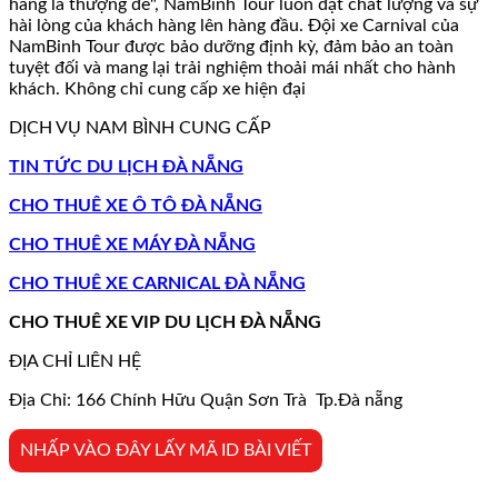
hàng là thượng đế", NamBinh Tour luôn đặt chất lượng và sự
hài lòng của khách hàng lên hàng đầu. Đội xe Carnival của
NamBinh Tour được bảo dưỡng định kỳ, đảm bảo an toàn
tuyệt đối và mang lại trải nghiệm thoải mái nhất cho hành
khách. Không chỉ cung cấp xe hiện đại
DỊCH VỤ NAM BÌNH CUNG CẤP
TIN TỨC DU LỊCH ĐÀ NẴNG
CHO THUÊ XE Ô TÔ ĐÀ NẴNG
CHO THUÊ XE MÁY ĐÀ NẴNG
CHO THUÊ XE CARNICAL ĐÀ NẴNG
CHO THUÊ XE VIP DU LỊCH ĐÀ NẴNG
ĐỊA CHỈ LIÊN HỆ
Địa Chỉ: 166 Chính Hữu Quận Sơn Trà Tp.Đà nẵng
NHẤP VÀO ĐÂY LẤY MÃ ID BÀI VIẾT