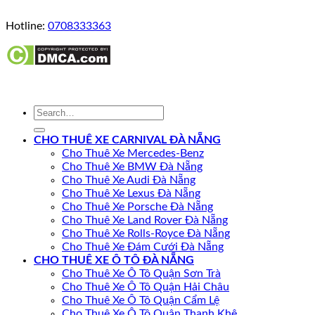
Hotline:
0708333363
CHO THUÊ XE CARNIVAL ĐÀ NẴNG
Cho Thuê Xe Mercedes-Benz
Cho Thuê Xe BMW Đà Nẵng
Cho Thuê Xe Audi Đà Nẵng
Cho Thuê Xe Lexus Đà Nẵng
Cho Thuê Xe Porsche Đà Nẵng
Cho Thuê Xe Land Rover Đà Nẵng
Cho Thuê Xe Rolls-Royce Đà Nẵng
Cho Thuê Xe Đám Cưới Đà Nẵng
CHO THUÊ XE Ô TÔ ĐÀ NẴNG
Cho Thuê Xe Ô Tô Quận Sơn Trà
Cho Thuê Xe Ô Tô Quận Hải Châu
Cho Thuê Xe Ô Tô Quận Cẩm Lệ
Cho Thuê Xe Ô Tô Quận Thanh Khê