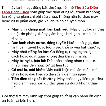
Khi máy lạnh hoạt động bất thường, liên hệ
Thợ Sửa Điện
Lạnh Bách Khoa
sớm giúp xác định đúng lỗi, tránh hư hỏng
lan rộng và giảm chi phí sửa chữa. Không nên tự tháo máy
hoặc xử lý phần điện, gas khi chưa có chuyên môn.
Máy lạnh không mát, làm lạnh yếu:
Máy chạy lâu nhưng
nhiệt độ phòng không giảm hoặc hơi lạnh lúc có lúc
không.
Dàn lạnh chảy nước, đóng tuyết:
Nước nhỏ giọt, dàn
lạnh bám tuyết hoặc luồng gió thổi ra yếu bất thường.
Máy phát tiếng ồn lớn:
Có tiếng ù, rung mạnh, lạch
cạch hoặc quạt quay không đều khi vận hành.
Máy tự ngắt, báo lỗi:
Điều hòa không nhận remote,
nhấp nháy đèn hoặc tự tắt liên tục.
Có mùi lạ, mùi khét:
Máy xuất hiện mùi ẩm mốc, mùi
cháy hoặc dấu hiệu rò điện cần kiểm tra ngay.
Tiền điện tăng bất thường:
Máy phải chạy liên tục, tiêu
hao điện nhiều hơn dù thời gian sử dụng không thay
đổi.
Gọi thợ sửa máy lạnh kịp thời giúp thiết bị vận hành ổn định,
an toàn và bền hơn.