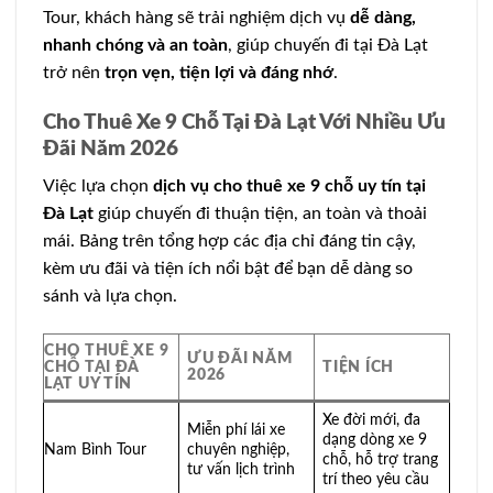
Tour, khách hàng sẽ trải nghiệm dịch vụ
dễ dàng,
nhanh chóng và an toàn
, giúp chuyến đi tại Đà Lạt
trở nên
trọn vẹn, tiện lợi và đáng nhớ
.
Cho Thuê Xe 9 Chỗ Tại Đà Lạt Với Nhiều Ưu
Đãi Năm 2026
Việc lựa chọn
dịch vụ cho thuê xe 9 chỗ uy tín tại
Đà Lạt
giúp chuyến đi thuận tiện, an toàn và thoải
mái. Bảng trên tổng hợp các địa chỉ đáng tin cậy,
kèm ưu đãi và tiện ích nổi bật để bạn dễ dàng so
sánh và lựa chọn.
CHO THUÊ XE 9
ƯU ĐÃI NĂM
CHỖ TẠI ĐÀ
TIỆN ÍCH
2026
LẠT UY TÍN
Xe đời mới, đa
Miễn phí lái xe
dạng dòng xe 9
Nam Bình Tour
chuyên nghiệp,
chỗ, hỗ trợ trang
tư vấn lịch trình
trí theo yêu cầu