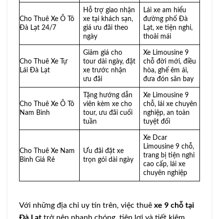
Hỗ trợ giao nhận
Lái xe am hiểu
Cho Thuê Xe Ô Tô
xe tại khách sạn,
đường phố Đà
Đà Lạt 24/7
giá ưu đãi theo
Lạt, xe tiện nghi,
ngày
thoải mái
Giảm giá cho
Xe Limousine 9
Cho Thuê Xe Tự
tour dài ngày, đặt
chỗ đời mới, điều
Lái Đà Lạt
xe trước nhận
hòa, ghế êm ái,
ưu đãi
đưa đón sân bay
Tặng hướng dẫn
Xe Limousine 9
Cho Thuê Xe Ô Tô
viên kèm xe cho
chỗ, lái xe chuyên
Nam Bình
tour, ưu đãi cuối
nghiệp, an toàn
tuần
tuyệt đối
Xe Dcar
Limousine 9 chỗ,
Cho Thuê Xe Nam
Ưu đãi đặt xe
trang bị tiện nghi
Bình Giá Rẻ
trọn gói dài ngày
cao cấp, lái xe
chuyên nghiệp
Với những địa chỉ uy tín trên, việc thuê
xe 9 chỗ tại
Đà Lạt
trở nên nhanh chóng, tiện lợi và tiết kiệm.