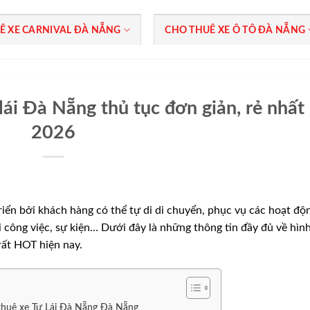
Ê XE CARNIVAL ĐÀ NẴNG
CHO THUÊ XE Ô TÔ ĐÀ NẴNG
lái Đà Nẵng thủ tục đơn giản, rẻ nhất
2026
riển bởi khách hàng có thể tự di di chuyển, phục vụ các hoạt độ
đi công việc, sự kiện… Dưới đây là những thông tin đầy đủ về hìn
ất HOT hiện nay.
 thuê xe Tự Lái Đà Nẵng Đà Nẵng