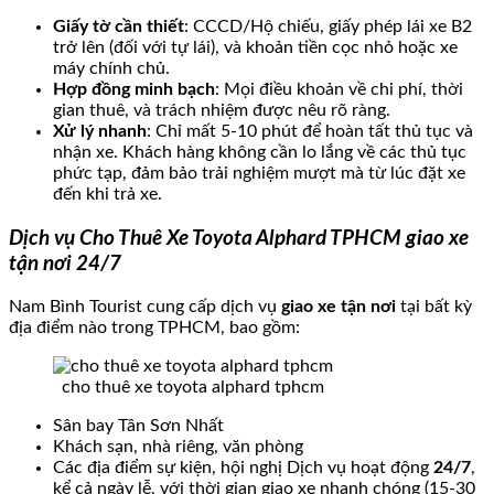
Giấy tờ cần thiết
: CCCD/Hộ chiếu, giấy phép lái xe B2
trở lên (đối với tự lái), và khoản tiền cọc nhỏ hoặc xe
máy chính chủ.
Hợp đồng minh bạch
: Mọi điều khoản về chi phí, thời
gian thuê, và trách nhiệm được nêu rõ ràng.
Xử lý nhanh
: Chỉ mất 5-10 phút để hoàn tất thủ tục và
nhận xe. Khách hàng không cần lo lắng về các thủ tục
phức tạp, đảm bảo trải nghiệm mượt mà từ lúc đặt xe
đến khi trả xe.
Dịch vụ Cho Thuê Xe Toyota Alphard TPHCM giao xe
tận nơi 24/7
Nam Bình Tourist cung cấp dịch vụ
giao xe tận nơi
tại bất kỳ
địa điểm nào trong TPHCM, bao gồm:
cho thuê xe toyota alphard tphcm
Sân bay Tân Sơn Nhất
Khách sạn, nhà riêng, văn phòng
Các địa điểm sự kiện, hội nghị Dịch vụ hoạt động
24/7
,
kể cả ngày lễ, với thời gian giao xe nhanh chóng (15-30