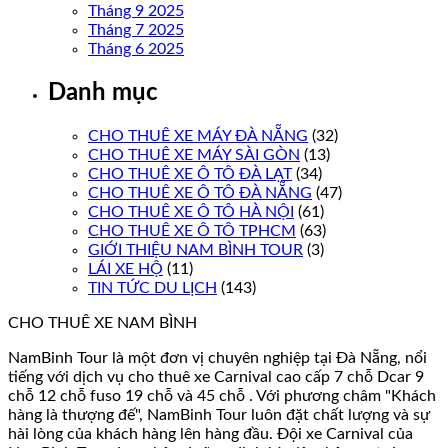
Tháng 9 2025
Tháng 7 2025
Tháng 6 2025
Danh mục
CHO THUÊ XE MÁY ĐÀ NẴNG
(32)
CHO THUÊ XE MÁY SÀI GÒN
(13)
CHO THUÊ XE Ô TÔ ĐÀ LẠT
(34)
CHO THUÊ XE Ô TÔ ĐÀ NẴNG
(47)
CHO THUÊ XE Ô TÔ HÀ NỘI
(61)
CHO THUÊ XE Ô TÔ TPHCM
(63)
GIỚI THIỆU NAM BÌNH TOUR
(3)
LÁI XE HỘ
(11)
TIN TỨC DU LỊCH
(143)
CHO THUÊ XE NAM BÌNH
NamBinh Tour là một đơn vị chuyên nghiệp tại Đà Nẵng, nổi
tiếng với dịch vụ cho thuê xe Carnival cao cấp 7 chỗ Dcar 9
chỗ 12 chỗ fuso 19 chỗ và 45 chỗ . Với phương châm "Khách
hàng là thượng đế", NamBinh Tour luôn đặt chất lượng và sự
hài lòng của khách hàng lên hàng đầu. Đội xe Carnival của