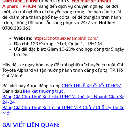
Nam Bình Tourist
tự hào là đơn vị
cho thuê xe Toyota
Alphard TPHCM
mang đến dịch vụ chuyên nghiệp, xe đời
mới, và trải nghiệm di chuyển sang trọng. Dù bạn cần tự lái
để khám phá thành phố hay có tài xế để thư giãn trên hành
trình, chúng tôi luôn sẵn sàng phục vụ 24/7 với
Hotline:
0708.333.363
.
Website
:
https://chothuexenambinh.com/
Địa chỉ
: 123 Đường Lê Lợi, Quận 1, TPHCM
Ưu đãi đặc biệt
: Giảm 10-20% cho hợp đồng từ 5 ngày
trở lên!
Hãy đặt xe ngay hôm nay để trải nghiệm “chuyên cơ mặt đất”
Toyota Alphard và tận hưởng hành trình đẳng cấp tại TP. Hồ
Chí Minh!
Bài viết này được đăng trong
CHO THUÊ XE Ô TÔ TPHCM
.
Đánh dấu
liên kết thường trực
.
Bảng Giá Cho Thuê Xe Tesla TPHCM Thủ Tục Nhanh Giao Xe
24/24
Bảng Giá Cho Thuê Xe Tự Lái TPHCM 4 Chỗ 7 Chỗ Uy Tín Xe
Mới
BÀI VIẾT LIÊN QUAN: