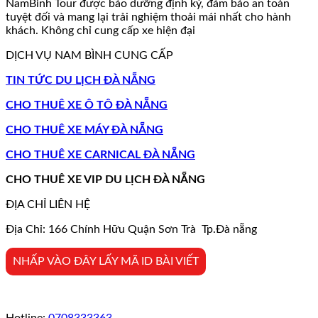
NamBinh Tour được bảo dưỡng định kỳ, đảm bảo an toàn
tuyệt đối và mang lại trải nghiệm thoải mái nhất cho hành
khách. Không chỉ cung cấp xe hiện đại
DỊCH VỤ NAM BÌNH CUNG CẤP
TIN TỨC DU LỊCH ĐÀ NẴNG
CHO THUÊ XE Ô TÔ ĐÀ NẴNG
CHO THUÊ XE MÁY ĐÀ NẴNG
CHO THUÊ XE CARNICAL ĐÀ NẴNG
CHO THUÊ XE VIP DU LỊCH ĐÀ NẴNG
ĐỊA CHỈ LIÊN HỆ
Địa Chỉ: 166 Chính Hữu Quận Sơn Trà Tp.Đà nẵng
NHẤP VÀO ĐÂY LẤY MÃ ID BÀI VIẾT