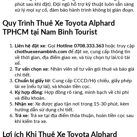
phút sau khi đặt). Đội ngũ hỗ trợ kỹ thuật luôn sẵn sàng
xử lý mọi sự cố, đảm bảo hành trình không bị gián đoạn.
Quy Trình Thuê Xe Toyota Alphard
TPHCM tại Nam Bình Tourist
Liên hệ đặt xe
: Gọi
Hotline 0708.333.363
hoặc truy cập
chothuexenambinh.com
để đặt xe, cung cấp thông tin
về thời gian, địa điểm giao xe, và tùy chọn tự lái/có tài
xế.
Tư vấn chọn xe
: Nhân viên sẽ tư vấn gói thuê và báo giá
chi tiết.
Chuẩn bị giấy tờ
: Cung cấp CCCD/Hộ chiếu, giấy phép
lái xe (nếu tự lái), và khoản tiền cọc.
Ký hợp đồng
: Hợp đồng rõ ràng, minh bạch về chi phí
và điều khoản.
Nhận xe
: Xe được giao tận nơi trong 15-30 phút, kèm
hướng dẫn sử dụng chi tiết.
Trả xe
: Trả xe tại địa điểm thỏa thuận, hoàn tiền cọc sau
khi kiểm tra xe.
Lợi ích Khi Thuê Xe Toyota Alphard