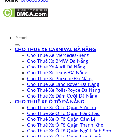
Hotline:
0708333363
CHO THUÊ XE CARNIVAL ĐÀ NẴNG
Cho Thuê Xe Mercedes-Benz
Cho Thuê Xe BMW Đà Nẵng
Cho Thuê Xe Audi Đà Nẵng
Cho Thuê Xe Lexus Đà Nẵng
Cho Thuê Xe Porsche Đà Nẵng
Cho Thuê Xe Land Rover Đà Nẵng
Cho Thuê Xe Rolls-Royce Đà Nẵng
Cho Thuê Xe Đám Cưới Đà Nẵng
CHO THUÊ XE Ô TÔ ĐÀ NẴNG
Cho Thuê Xe Ô Tô Quận Sơn Trà
Cho Thuê Xe Ô Tô Quận Hải Châu
Cho Thuê Xe Ô Tô Quận Cẩm Lệ
Cho Thuê Xe Ô Tô Quận Thanh Khê
Cho Thuê Xe Ô Tô Quận Ngũ Hành Sơn
Cho Thuê Xe Ô Tô Quận Liên Chiểu