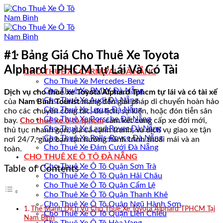
Bỏ
qua
nội
dung
#1 Bảng Giá Cho Thuê Xe Toyota
Alphard TPHCM Tự Lái Và Có Tài
CHO THUÊ XE CARNIVAL ĐÀ NẴNG
Cho Thuê Xe Mercedes-Benz
Cho Thuê Xe BMW Đà Nẵng
Dịch vụ cho thuê xe Toyota Alphard Tphcm tự lái và có tài xế
Cho Thuê Xe Audi Đà Nẵng
của
Nam Bình Tourist
mang đến giải pháp di chuyển hoàn hảo
Cho Thuê Xe Lexus Đà Nẵng
cho các chuyến công tác, du lịch, sự kiện, hoặc đón tiễn sân
Cho Thuê Xe Porsche Đà Nẵng
bay.
Cho thuê xe ô tô tphcm
cam kết cung cấp xe đời mới,
Cho Thuê Xe Land Rover Đà Nẵng
thủ tục nhanh gọn, giá cả cạnh tranh, và dịch vụ giao xe tận
Cho Thuê Xe Rolls-Royce Đà Nẵng
nơi 24/7, giúp bạn tận hưởng hành trình thoải mái và an
Cho Thuê Xe Đám Cưới Đà Nẵng
toàn.
CHO THUÊ XE Ô TÔ ĐÀ NẴNG
Cho Thuê Xe Ô Tô Quận Sơn Trà
Table of Contents
Cho Thuê Xe Ô Tô Quận Hải Châu
Cho Thuê Xe Ô Tô Quận Cẩm Lệ
Cho Thuê Xe Ô Tô Quận Thanh Khê
Cho Thuê Xe Ô Tô Quận Ngũ Hành Sơn
Thế Mạnh Dịch Vụ Cho Thuê Xe Toyota Alphard TPHCM Tại
Cho Thuê Xe Ô Tô Quận Liên Chiểu
Nam Bình