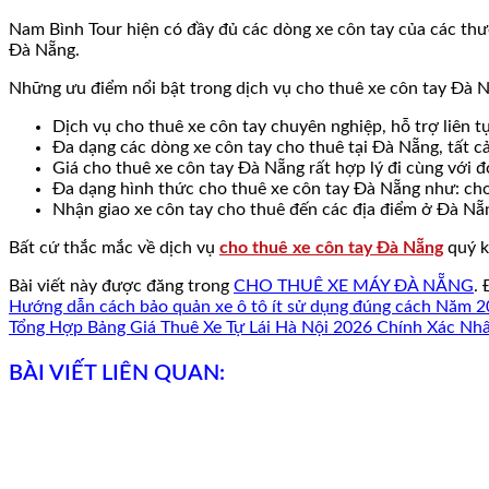
Nam Bình Tour hiện có đầy đủ các dòng xe côn tay của các thư
Đà Nẵng.
Những ưu điểm nổi bật trong dịch vụ cho thuê xe côn tay Đà 
Dịch vụ cho thuê xe côn tay chuyên nghiệp, hỗ trợ liên tụ
Đa dạng các dòng xe côn tay cho thuê tại Đà Nẵng, tất 
Giá cho thuê xe côn tay Đà Nẵng rất hợp lý đi cùng với đ
Đa dạng hình thức cho thuê xe côn tay Đà Nẵng như: cho
Nhận giao xe côn tay cho thuê đến các địa điểm ở Đà Nẵng
Bất cứ thắc mắc về dịch vụ
cho thuê xe côn tay Đà Nẵng
quý k
Bài viết này được đăng trong
CHO THUÊ XE MÁY ĐÀ NẴNG
.
Hướng dẫn cách bảo quản xe ô tô ít sử dụng đúng cách Năm 
Tổng Hợp Bảng Giá Thuê Xe Tự Lái Hà Nội 2026 Chính Xác Nh
BÀI VIẾT LIÊN QUAN: