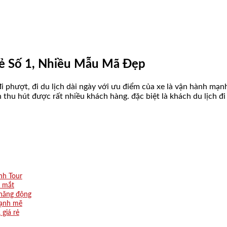
Rẻ Số 1, Nhiều Mẫu Mã Đẹp
i phượt, đi du lịch dài ngày với ưu điểm của xe là vận hành mạn
thu hút được rất nhiều khách hàng. đặc biệt là khách du lịch đ
nh Tour
t mắt
 năng động
mạnh mẽ
giá rẻ