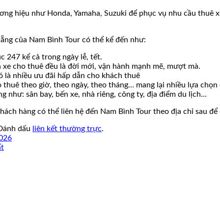
ơng hiệu như Honda, Yamaha, Suzuki để phục vụ nhu cầu thuê xe 
Nẵng của Nam Bình Tour có thể kể đến như:
c 247 kể cả trong ngày lễ, tết.
cả xe cho thuê đều là đời mới, vận hành mạnh mẽ, mượt mà.
ó là nhiều ưu đãi hấp dẫn cho khách thuê
 thuê theo giờ, theo ngày, theo tháng… mang lại nhiều lựa chọn
 như: sân bay, bến xe, nhà riêng, công ty, địa điểm du lịch…
hách hàng có thể liên hệ đến Nam Bình Tour theo địa chỉ sau để
 Đánh dấu
liên kết thường trực
.
2026
ất