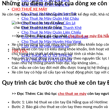
Cho Thuê Xe Ô Tô Hòa Vang
Những ưu điểm nổi bật của dòng xe côn 
Cho Thuê Xe Ô Tô Hoàng Sa
CHO THUÊ XE MÁY
Cho Thuê Xe Máy Quận Sơn Trà
Xe côn tay hay xe tay côn không chỉ có thiết kế đẹp mắt, khả
Cho Thuê Xe Máy Quận Hải Châu
Cho Thuê Xe Máy Quận Cẩm Lệ
cho thuê xe côn tay đà nẵng
Cho Thuê Xe Máy Quận Thanh Khê
Cho Thuê Xe Máy Quận Liên Chiểu
>>
Xem Thêm: Bảng giá cập nhật
cho thuê xe máy Đà Nẵ
Cho Thuê Xe Máy Quận Ngũ Hành Sơn
Cho Thuê Xe Máy Huyện Hòa Vang
Xe côn tay tăng tốc rất nhạy khi người điều khiển bóp côn
Cho Thuê Xe Máy Hoàng Sa
Thiết kế xe côn tay có kiểu dáng khỏe khoắn, linh hoạt v
TIN TỨC
chú trọng khi thiết kế để làm nổi bật tính cá nhân hóa.
CHO THUÊ XE Ô TÔ TPHCM
Nguyên lý hoạt động của xe côn tay theo nguyên tắc lực
CHO THUÊ XE Ô TÔ HÀ NỘI
toàn như hệ thống phanh hiện đại, lốp không săm…
Các mẫu xe côn tay đời mới đều được trang bị hệ thống p
Xe côn tay có hộp số cấu tạo và hoạt động phức tạp với c
Quy trình các bước cho thuê xe côn tay
>> Đọc Thêm: Các thủ tục
cho thuê xe máy
côn tay ngườ
Bước 1: Liên hệ thuê xe côn tay Đà Nẵng qua số Hotline:
Bước 2: Báo giá cho thuê xe côn tay theo mong muốn và