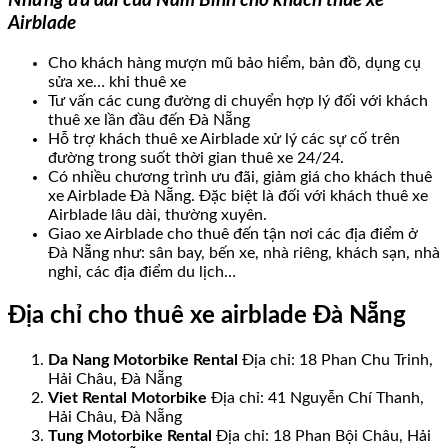
Những ưu đãi của Nam Bình cho khách thuê xe
Airblade
Cho khách hàng mượn mũ bảo hiểm, bản đồ, dụng cụ
sửa xe… khi thuê xe
Tư vấn các cung đường di chuyển hợp lý đối với khách
thuê xe lần đầu đến Đà Nẵng
Hỗ trợ khách thuê xe Airblade xử lý các sự cố trên
đường trong suốt thời gian thuê xe 24/24.
Có nhiều chương trình ưu đãi, giảm giá cho khách thuê
xe Airblade Đà Nẵng. Đặc biệt là đối với khách thuê xe
Airblade lâu dài, thường xuyên.
Giao xe Airblade cho thuê đến tận nơi các địa điểm ở
Đà Nẵng như: sân bay, bến xe, nhà riêng, khách sạn, nhà
nghỉ, các địa điểm du lịch…
Địa chỉ cho thuê xe airblade Đà Nẵng
Da Nang Motorbike Rental
Địa chỉ: 18 Phan Chu Trinh,
Hải Châu, Đà Nẵng
Viet Rental Motorbike
Địa chỉ: 41 Nguyễn Chí Thanh,
Hải Châu, Đà Nẵng
Tung Motorbike Rental
Địa chỉ: 18 Phan Bội Châu, Hải