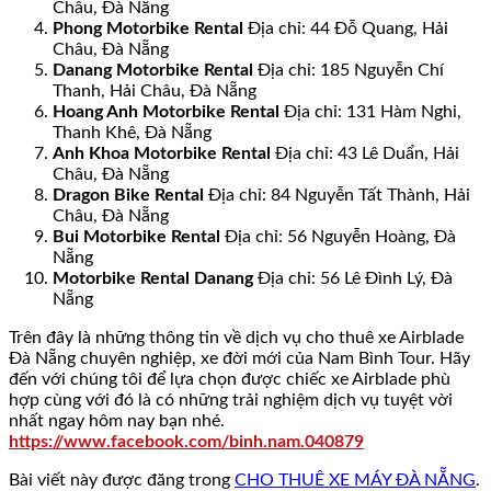
Châu, Đà Nẵng
Phong Motorbike Rental
Địa chỉ: 44 Đỗ Quang, Hải
Châu, Đà Nẵng
Danang Motorbike Rental
Địa chỉ: 185 Nguyễn Chí
Thanh, Hải Châu, Đà Nẵng
Hoang Anh Motorbike Rental
Địa chỉ: 131 Hàm Nghi,
Thanh Khê, Đà Nẵng
Anh Khoa Motorbike Rental
Địa chỉ: 43 Lê Duẩn, Hải
Châu, Đà Nẵng
Dragon Bike Rental
Địa chỉ: 84 Nguyễn Tất Thành, Hải
Châu, Đà Nẵng
Bui Motorbike Rental
Địa chỉ: 56 Nguyễn Hoàng, Đà
Nẵng
Motorbike Rental Danang
Địa chỉ: 56 Lê Đình Lý, Đà
Nẵng
Trên đây là những thông tin về dịch vụ cho thuê xe Airblade
Đà Nẵng chuyên nghiệp, xe đời mới của Nam Bình Tour. Hãy
đến với chúng tôi để lựa chọn được chiếc xe Airblade phù
hợp cùng với đó là có những trải nghiệm dịch vụ tuyệt vời
nhất ngay hôm nay bạn nhé.
https://www.facebook.com/binh.nam.040879
Bài viết này được đăng trong
CHO THUÊ XE MÁY ĐÀ NẴNG
.