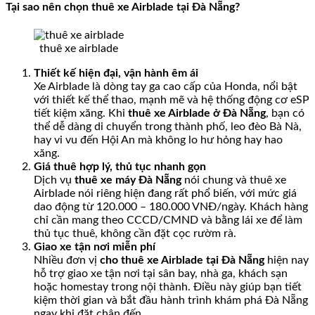
Tại sao nên chọn thuê xe Airblade tại Đà Nẵng?
thuê xe airblade
Thiết kế hiện đại, vận hành êm ái
Xe Airblade là dòng tay ga cao cấp của Honda, nổi bật
với thiết kế thể thao, mạnh mẽ và hệ thống động cơ eSP
tiết kiệm xăng. Khi
thuê xe Airblade ở Đà Nẵng
, bạn có
thể dễ dàng di chuyển trong thành phố, leo đèo Bà Nà,
hay vi vu đến Hội An mà không lo hư hỏng hay hao
xăng.
Giá thuê hợp lý, thủ tục nhanh gọn
Dịch vụ
thuê xe máy Đà Nẵng
nói chung và thuê xe
Airblade nói riêng hiện đang rất phổ biến, với mức giá
dao động từ 120.000 – 180.000 VNĐ/ngày. Khách hàng
chỉ cần mang theo CCCD/CMND và bằng lái xe để làm
thủ tục thuê, không cần đặt cọc rườm rà.
Giao xe tận nơi miễn phí
Nhiều đơn vị
cho thuê xe Airblade tại Đà Nẵng
hiện nay
hỗ trợ giao xe tận nơi tại sân bay, nhà ga, khách sạn
hoặc homestay trong nội thành. Điều này giúp bạn tiết
kiệm thời gian và bắt đầu hành trình khám phá Đà Nẵng
ngay khi đặt chân đến.