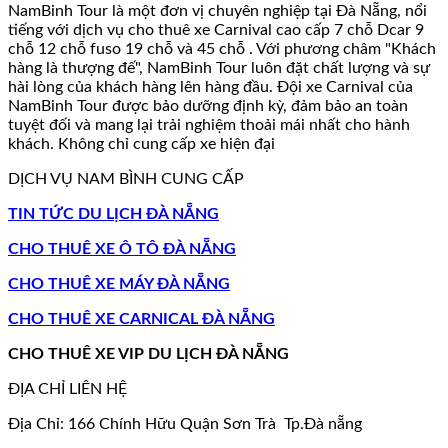
NamBinh Tour là một đơn vị chuyên nghiệp tại Đà Nẵng, nổi
tiếng với dịch vụ cho thuê xe Carnival cao cấp 7 chỗ Dcar 9
chỗ 12 chỗ fuso 19 chỗ và 45 chỗ . Với phương châm "Khách
hàng là thượng đế", NamBinh Tour luôn đặt chất lượng và sự
hài lòng của khách hàng lên hàng đầu. Đội xe Carnival của
NamBinh Tour được bảo dưỡng định kỳ, đảm bảo an toàn
tuyệt đối và mang lại trải nghiệm thoải mái nhất cho hành
khách. Không chỉ cung cấp xe hiện đại
DỊCH VỤ NAM BÌNH CUNG CẤP
TIN TỨC DU LỊCH ĐÀ NẴNG
CHO THUÊ XE Ô TÔ ĐÀ NẴNG
CHO THUÊ XE MÁY ĐÀ NẴNG
CHO THUÊ XE CARNICAL ĐÀ NẴNG
CHO THUÊ XE VIP DU LỊCH ĐÀ NẴNG
ĐỊA CHỈ LIÊN HỆ
Địa Chỉ: 166 Chính Hữu Quận Sơn Trà Tp.Đà nẵng