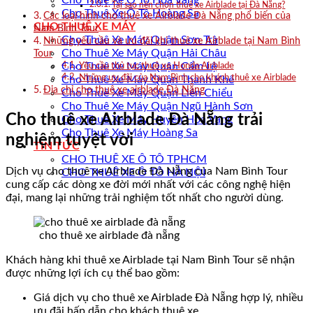
Cho Thuê Xe Ô Tô Hòa Vang
Tại sao nên chọn thuê xe Airblade tại Đà Nẵng?
Cho Thuê Xe Ô Tô Hoàng Sa
Các loại hình cho thuê xe Airblade Đà Nẵng phổ biến của
CHO THUÊ XE MÁY
Nam Bình Tour
Cho Thuê Xe Máy Quận Sơn Trà
Những yêu cầu và ưu đãi khi thuê xe Airblade tại Nam Bình
Cho Thuê Xe Máy Quận Hải Châu
Tour
Cho Thuê Xe Máy Quận Cẩm Lệ
Yêu cầu thủ tục thuê xe Honda Airblade
Những ưu đãi của Nam Bình cho khách thuê xe Airblade
Cho Thuê Xe Máy Quận Thanh Khê
Địa chỉ cho thuê xe airblade Đà Nẵng
Cho Thuê Xe Máy Quận Liên Chiểu
Cho Thuê Xe Máy Quận Ngũ Hành Sơn
Cho thuê xe Airblade Đà Nẵng trải
Cho Thuê Xe Máy Huyện Hòa Vang
Cho Thuê Xe Máy Hoàng Sa
nghiệm tuyệt vời
TIN TỨC
CHO THUÊ XE Ô TÔ TPHCM
Dịch vụ cho thuê xe Airblade Đà Nẵng của Nam Bình Tour
CHO THUÊ XE Ô TÔ HÀ NỘI
cung cấp các dòng xe đời mới nhất với các công nghệ hiện
đại, mang lại những trải nghiệm tốt nhất cho người dùng.
cho thuê xe airblade đà nẵng
Khách hàng khi thuê xe Airblade tại Nam Bình Tour sẽ nhận
được những lợi ích cụ thể bao gồm:
Giá dịch vụ cho thuê xe Airblade Đà Nẵng hợp lý, nhiều
ưu đãi hấp dẫn cho khách thuê xe