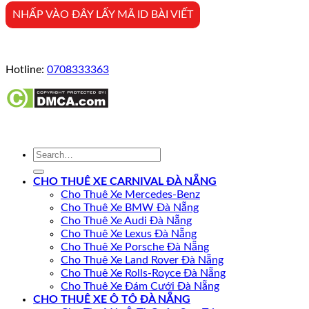
NHẤP VÀO ĐÂY LẤY MÃ ID BÀI VIẾT
Hotline:
0708333363
CHO THUÊ XE CARNIVAL ĐÀ NẴNG
Cho Thuê Xe Mercedes-Benz
Cho Thuê Xe BMW Đà Nẵng
Cho Thuê Xe Audi Đà Nẵng
Cho Thuê Xe Lexus Đà Nẵng
Cho Thuê Xe Porsche Đà Nẵng
Cho Thuê Xe Land Rover Đà Nẵng
Cho Thuê Xe Rolls-Royce Đà Nẵng
Cho Thuê Xe Đám Cưới Đà Nẵng
CHO THUÊ XE Ô TÔ ĐÀ NẴNG