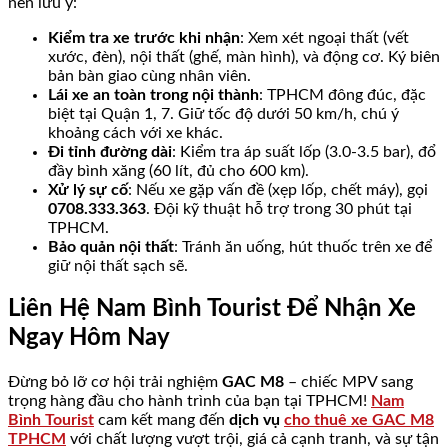
nên lưu ý:
Kiểm tra xe trước khi nhận
: Xem xét ngoại thất (vết
xước, đèn), nội thất (ghế, màn hình), và động cơ. Ký biên
bản bàn giao cùng nhân viên.
Lái xe an toàn trong nội thành
: TPHCM đông đúc, đặc
biệt tại Quận 1, 7. Giữ tốc độ dưới 50 km/h, chú ý
khoảng cách với xe khác.
Đi tỉnh đường dài
: Kiểm tra áp suất lốp (3.0-3.5 bar), đổ
đầy bình xăng (60 lít, đủ cho 600 km).
Xử lý sự cố
: Nếu xe gặp vấn đề (xẹp lốp, chết máy), gọi
0708.333.363
. Đội kỹ thuật hỗ trợ trong 30 phút tại
TPHCM.
Bảo quản nội thất
: Tránh ăn uống, hút thuốc trên xe để
giữ nội thất sạch sẽ.
Liên Hệ Nam Bình Tourist Để Nhận Xe
Ngay Hôm Nay
Đừng bỏ lỡ cơ hội trải nghiệm
GAC M8
– chiếc MPV sang
trọng hàng đầu cho hành trình của bạn tại TPHCM!
Nam
Bình Tourist
cam kết mang đến
dịch vụ
cho thuê xe GAC M8
TPHCM
với chất lượng vượt trội, giá cả cạnh tranh, và sự tận