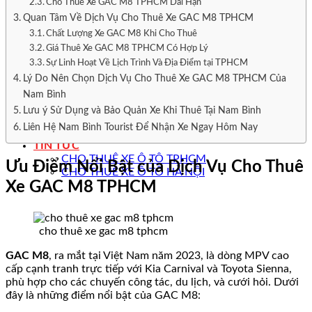
Cho Thuê Xe Ô Tô Hòa Vang
Cho Thuê Xe GAC M8 TPHCM Dài Hạn
Cho Thuê Xe Ô Tô Hoàng Sa
Quan Tâm Về Dịch Vụ Cho Thuê Xe GAC M8 TPHCM
CHO THUÊ XE MÁY
Chất Lượng Xe GAC M8 Khi Cho Thuê
Cho Thuê Xe Máy Quận Sơn Trà
Giá Thuê Xe GAC M8 TPHCM Có Hợp Lý
Cho Thuê Xe Máy Quận Hải Châu
Sự Linh Hoạt Về Lịch Trình Và Địa Điểm tại TPHCM
Cho Thuê Xe Máy Quận Cẩm Lệ
Lý Do Nên Chọn Dịch Vụ Cho Thuê Xe GAC M8 TPHCM Của
Cho Thuê Xe Máy Quận Thanh Khê
Cho Thuê Xe Máy Quận Liên Chiểu
Nam Bình
Cho Thuê Xe Máy Quận Ngũ Hành Sơn
Lưu ý Sử Dụng và Bảo Quản Xe Khi Thuê Tại Nam Bình
Cho Thuê Xe Máy Huyện Hòa Vang
Liên Hệ Nam Bình Tourist Để Nhận Xe Ngay Hôm Nay
Cho Thuê Xe Máy Hoàng Sa
TIN TỨC
CHO THUÊ XE Ô TÔ TPHCM
Ưu Điểm Nổi Bật của Dịch Vụ Cho Thuê
CHO THUÊ XE Ô TÔ HÀ NỘI
Xe GAC M8 TPHCM
cho thuê xe gac m8 tphcm
GAC M8
, ra mắt tại Việt Nam năm 2023, là dòng MPV cao
cấp cạnh tranh trực tiếp với Kia Carnival và Toyota Sienna,
phù hợp cho các chuyến công tác, du lịch, và cưới hỏi. Dưới
đây là những điểm nổi bật của GAC M8: