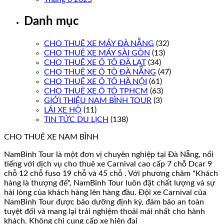
Danh mục
CHO THUÊ XE MÁY ĐÀ NẴNG
(32)
CHO THUÊ XE MÁY SÀI GÒN
(13)
CHO THUÊ XE Ô TÔ ĐÀ LẠT
(34)
CHO THUÊ XE Ô TÔ ĐÀ NẴNG
(47)
CHO THUÊ XE Ô TÔ HÀ NỘI
(61)
CHO THUÊ XE Ô TÔ TPHCM
(63)
GIỚI THIỆU NAM BÌNH TOUR
(3)
LÁI XE HỘ
(11)
TIN TỨC DU LỊCH
(138)
CHO THUÊ XE NAM BÌNH
NamBinh Tour là một đơn vị chuyên nghiệp tại Đà Nẵng, nổi
tiếng với dịch vụ cho thuê xe Carnival cao cấp 7 chỗ Dcar 9
chỗ 12 chỗ fuso 19 chỗ và 45 chỗ . Với phương châm "Khách
hàng là thượng đế", NamBinh Tour luôn đặt chất lượng và sự
hài lòng của khách hàng lên hàng đầu. Đội xe Carnival của
NamBinh Tour được bảo dưỡng định kỳ, đảm bảo an toàn
tuyệt đối và mang lại trải nghiệm thoải mái nhất cho hành
khách. Không chỉ cung cấp xe hiện đại