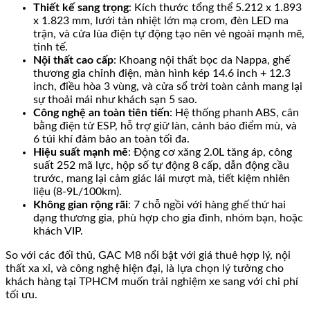
Thiết kế sang trọng
: Kích thước tổng thể 5.212 x 1.893
x 1.823 mm, lưới tản nhiệt lớn mạ crom, đèn LED ma
trận, và cửa lùa điện tự động tạo nên vẻ ngoài mạnh mẽ,
tinh tế.
Nội thất cao cấp
: Khoang nội thất bọc da Nappa, ghế
thương gia chỉnh điện, màn hình kép 14.6 inch + 12.3
inch, điều hòa 3 vùng, và cửa sổ trời toàn cảnh mang lại
sự thoải mái như khách sạn 5 sao.
Công nghệ an toàn tiên tiến
: Hệ thống phanh ABS, cân
bằng điện tử ESP, hỗ trợ giữ làn, cảnh báo điểm mù, và
6 túi khí đảm bảo an toàn tối đa.
Hiệu suất mạnh mẽ
: Động cơ xăng 2.0L tăng áp, công
suất 252 mã lực, hộp số tự động 8 cấp, dẫn động cầu
trước, mang lại cảm giác lái mượt mà, tiết kiệm nhiên
liệu (8-9L/100km).
Không gian rộng rãi
: 7 chỗ ngồi với hàng ghế thứ hai
dạng thương gia, phù hợp cho gia đình, nhóm bạn, hoặc
khách VIP.
So với các đối thủ, GAC M8 nổi bật với giá thuê hợp lý, nội
thất xa xỉ, và công nghệ hiện đại, là lựa chọn lý tưởng cho
khách hàng tại TPHCM muốn trải nghiệm xe sang với chi phí
tối ưu.