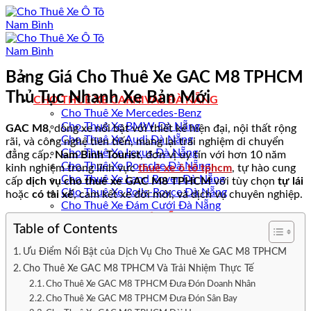
Bỏ
qua
nội
dung
Bảng Giá Cho Thuê Xe GAC M8 TPHCM
Thủ Tục Nhanh Xe Bản Mới
CHO THUÊ XE CARNIVAL ĐÀ NẴNG
Cho Thuê Xe Mercedes-Benz
Cho Thuê Xe BMW Đà Nẵng
GAC M8
, dòng xe nổi bật với thiết kế hiện đại, nội thất rộng
Cho Thuê Xe Audi Đà Nẵng
rãi, và công nghệ tiên tiến, mang lại trải nghiệm di chuyển
Cho Thuê Xe Lexus Đà Nẵng
đẳng cấp.
Nam Bình Tourist
, đơn vị uy tín với hơn 10 năm
Cho Thuê Xe Porsche Đà Nẵng
kinh nghiệm trong lĩnh vực
thuê xe ô tô tphcm
, tự hào cung
Cho Thuê Xe Land Rover Đà Nẵng
cấp
dịch vụ cho thuê xe GAC M8 TPHCM
với tùy chọn
tự lái
Cho Thuê Xe Rolls-Royce Đà Nẵng
hoặc
có tài xế
, cam kết xe đời mới, và dịch vụ chuyên nghiệp.
Cho Thuê Xe Đám Cưới Đà Nẵng
CHO THUÊ XE Ô TÔ ĐÀ NẴNG
Table of Contents
Cho Thuê Xe Ô Tô Quận Sơn Trà
Cho Thuê Xe Ô Tô Quận Hải Châu
Ưu Điểm Nổi Bật của Dịch Vụ Cho Thuê Xe GAC M8 TPHCM
Cho Thuê Xe Ô Tô Quận Cẩm Lệ
Cho Thuê Xe GAC M8 TPHCM Và Trải Nhiệm Thực Tế
Cho Thuê Xe Ô Tô Quận Thanh Khê
Cho Thuê Xe Ô Tô Quận Ngũ Hành Sơn
Cho Thuê Xe GAC M8 TPHCM Đưa Đón Doanh Nhân
Cho Thuê Xe Ô Tô Quận Liên Chiểu
Cho Thuê Xe GAC M8 TPHCM Đưa Đón Sân Bay