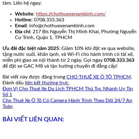
tâm. Liên hệ ngay:
Website
:
https://chothuexenambinh.com/
Hotline
: 0708.333.363
Email
: info@chothuexenambinh.com
Địa chỉ
: 217 Bis Nguyễn Thị Minh Khai, Phường Nguyễn
Cư Trinh, Quận 1, TPHCM
Ưu đãi đặc biệt năm 2025
: Giảm 10% khi đặt xe qua website,
tặng nước suối, khăn lạnh, và Wi-Fi cho hành trình có tài xế,
miễn phí giao xe nội thành từ 2 ngày. Gọi ngay
0708.333.363
để đặt xe GAC M8 và tận hưởng chuyến đi đẳng cấp!
Bài viết này được đăng trong
CHO THUÊ XE Ô TÔ TPHCM
.
Đánh dấu
liên kết thường trực
.
Đơn Vị Cho Thuê Xe Du Lịch TPHCM Thủ Tục Nhanh Uy Tín
Số 1
Cho Thuê Xe Ô Tô Có Camera Hành Trình Theo Dõi 24/7 An
Toàn
BÀI VIẾT LIÊN QUAN: