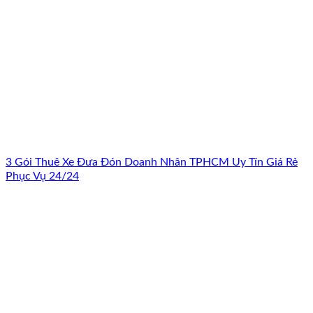
3 Gói Thuê Xe Đưa Đón Doanh Nhân TPHCM Uy Tín Giá Rẻ
Phục Vụ 24/24