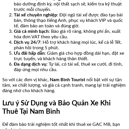
bảo dưỡng định kỳ, nội thất sạch sẽ, kiểm tra kỹ thuật
trước mỗi chuyến.
Tài xế chuyên nghiệp
: Đội ngũ tài xế được đào tạo bài
bản, thông thạo tiếng Anh, phục vụ khách VIP và quốc
tế, đảm bảo an toàn và đúng giờ.
Giá cả minh bạch
: Báo giá rõ ràng, không phí ẩn, xuất
hóa đơn VAT theo yêu cầu.
Dịch vụ 24/7
: Hỗ trợ khách hàng mọi lúc, kể cả lễ Tết,
phản hồi trong 5 phút.
Ưu đãi hấp dẫn
: Giảm giá cho hợp đồng dài hạn, đặt xe
trực tuyến, và khách hàng thân thiết.
Đa dạng dịch vụ
: Tự lái, có tài xế, thuê xe cưới, đi tỉnh,
đáp ứng mọi nhu cầu.
So với các đơn vị khác,
Nam Bình Tourist
nổi bật với sự tận
tâm, xe chất lượng, và giá cả cạnh tranh, mang lại trải nghiệm
đáng nhớ cho khách hàng.
Lưu ý Sử Dụng và Bảo Quản Xe Khi
Thuê Tại Nam Bình
Để đảm bảo trải nghiệm tốt nhất khi thuê xe GAC M8, bạn