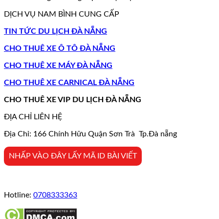
DỊCH VỤ NAM BÌNH CUNG CẤP
TIN TỨC DU LỊCH ĐÀ NẴNG
CHO THUÊ XE Ô TÔ ĐÀ NẴNG
CHO THUÊ XE MÁY ĐÀ NẴNG
CHO THUÊ XE CARNICAL ĐÀ NẴNG
CHO THUÊ XE VIP DU LỊCH ĐÀ NẴNG
ĐỊA CHỈ LIÊN HỆ
Địa Chỉ: 166 Chính Hữu Quận Sơn Trà Tp.Đà nẵng
NHẤP VÀO ĐÂY LẤY MÃ ID BÀI VIẾT
Hotline:
0708333363