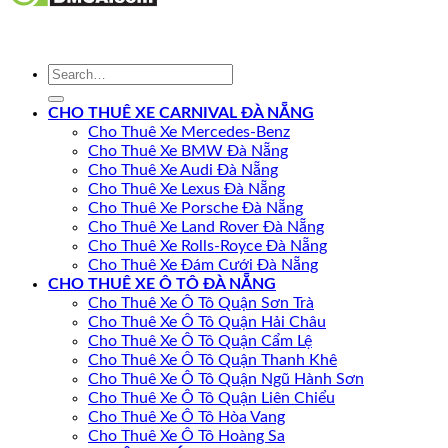
CHO THUÊ XE CARNIVAL ĐÀ NẴNG
Cho Thuê Xe Mercedes-Benz
Cho Thuê Xe BMW Đà Nẵng
Cho Thuê Xe Audi Đà Nẵng
Cho Thuê Xe Lexus Đà Nẵng
Cho Thuê Xe Porsche Đà Nẵng
Cho Thuê Xe Land Rover Đà Nẵng
Cho Thuê Xe Rolls-Royce Đà Nẵng
Cho Thuê Xe Đám Cưới Đà Nẵng
CHO THUÊ XE Ô TÔ ĐÀ NẴNG
Cho Thuê Xe Ô Tô Quận Sơn Trà
Cho Thuê Xe Ô Tô Quận Hải Châu
Cho Thuê Xe Ô Tô Quận Cẩm Lệ
Cho Thuê Xe Ô Tô Quận Thanh Khê
Cho Thuê Xe Ô Tô Quận Ngũ Hành Sơn
Cho Thuê Xe Ô Tô Quận Liên Chiểu
Cho Thuê Xe Ô Tô Hòa Vang
Cho Thuê Xe Ô Tô Hoàng Sa