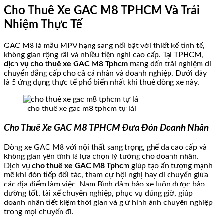
Cho Thuê Xe GAC M8 TPHCM Và Trải
Nhiệm Thực Tế
GAC M8 là mẫu MPV hạng sang nổi bật với thiết kế tinh tế,
không gian rộng rãi và nhiều tiện nghi cao cấp. Tại TPHCM,
dịch vụ cho thuê xe GAC M8 Tphcm
mang đến trải nghiệm di
chuyển đẳng cấp cho cả cá nhân và doanh nghiệp. Dưới đây
là 5 ứng dụng thực tế phổ biến nhất khi thuê dòng xe này.
cho thuê xe gac m8 tphcm tự lái
Cho Thuê Xe GAC M8 TPHCM Đưa Đón Doanh Nhân
Dòng xe GAC M8 với nội thất sang trọng, ghế da cao cấp và
không gian yên tĩnh là lựa chọn lý tưởng cho doanh nhân.
Dịch vụ
cho thuê xe GAC M8 Tphcm
giúp tạo ấn tượng mạnh
mẽ khi đón tiếp đối tác, tham dự hội nghị hay di chuyển giữa
các địa điểm làm việc. Nam Bình đảm bảo xe luôn được bảo
dưỡng tốt, tài xế chuyên nghiệp, phục vụ đúng giờ, giúp
doanh nhân tiết kiệm thời gian và giữ hình ảnh chuyên nghiệp
trong mọi chuyến đi.