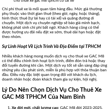
cho thuê xe gac m8 tphcm có tài xế
Chi phí thuê xe là mối quan tâm hàng đầu. Mức giá thường
phụ thuộc vào thời gian thuê (theo giờ, ngày, hoặc tháng),
hình thức thuê (tự lái hay có tài xế) và quãng đường di
chuyển. Một dịch vụ chuyên nghiệp sẽ báo giá minh bạch,
không phát sinh chi phí bất ngờ. Khách hàng cũng có thể
được hưởng ưu đãi nếu đặt xe sớm, thuê dài hạn hoặc đặt
theo nhóm.
Sự Linh Hoạt Về Lịch Trình Và Địa Điểm tại TPHCM
Nhiều khách hàng mong muốn dịch vụ cho thuê xe GAC M8
có thể điều chỉnh linh hoạt lịch trình, điểm đón trả hoặc thay
đổi tuyến đường khi cần. Một dịch vụ tốt sẽ sẵn sàng đáp ứng
những yêu cầu phát sinh, miễn là phù hợp với thỏa thuận ban
đầu. Điều này đặc biệt quan trọng đối với khách du lịch,
doanh nhân hoặc đoàn khách tham gia sự kiện, hội nghị.
Lý Do Nên Chọn Dịch Vụ Cho Thuê Xe
GAC M8 TPHCM Của Nam Bình
Xe đời mới, chất lượng cao
: GAC M8 đời 2023-2025,