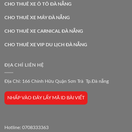
CHO THUÊ XE Ô TÔ ĐÀ NẴNG
CHO THUÊ XE MÁY ĐÀ NẴNG
CHO THUÊ XE CARNICAL ĐÀ NẴNG
CHO THUÊ XE VIP DU LỊCH ĐÀ NẴNG
ĐỊA CHỈ LIÊN HỆ
Địa Chỉ: 166 Chính Hữu Quận Sơn Trà Tp.Đà nẵng
NHẤP VÀO ĐÂY LẤY MÃ ID BÀI VIẾT
Hotline:
0708333363