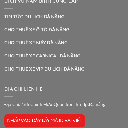
DỊCH VỤ NAM BÌNH CUNG CẤP
TIN TỨC DU LỊCH ĐÀ NẴNG
CHO THUÊ XE Ô TÔ ĐÀ NẴNG
CHO THUÊ XE MÁY ĐÀ NẴNG
CHO THUÊ XE CARNICAL ĐÀ NẴNG
CHO THUÊ XE VIP DU LỊCH ĐÀ NẴNG
ĐỊA CHỈ LIÊN HỆ
Địa Chỉ: 166 Chính Hữu Quận Sơn Trà Tp.Đà nẵng
NHẤP VÀO ĐÂY LẤY MÃ ID BÀI VIẾT