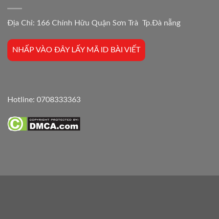
Địa Chỉ: 166 Chính Hữu Quận Sơn Trà Tp.Đà nẵng
NHẤP VÀO ĐÂY LẤY MÃ ID BÀI VIẾT
Hotline:
0708333363