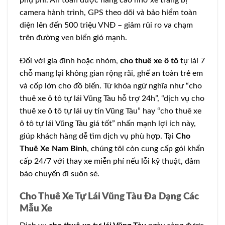
phụ phí. An toàn được nâng cao nhờ xe trang bị
camera hành trình, GPS theo dõi và bảo hiểm toàn
diện lên đến 500 triệu VNĐ – giảm rủi ro va chạm
trên đường ven biển gió mạnh.
Đối với gia đình hoặc nhóm,
cho thuê xe ô tô
tự lái 7
chỗ mang lại không gian rộng rãi, ghế an toàn trẻ em
và cốp lớn cho đồ biển. Từ khóa ngữ nghĩa như “cho
thuê xe ô tô tự lái Vũng Tàu hỗ trợ 24h”, “dịch vụ cho
thuê xe ô tô tự lái uy tín Vũng Tàu” hay “cho thuê xe
ô tô tự lái Vũng Tàu giá tốt” nhấn mạnh lợi ích này,
giúp khách hàng dễ tìm dịch vụ phù hợp. Tại
Cho
Thuê Xe Nam Bình
, chúng tôi còn cung cấp gói khẩn
cấp 24/7 với thay xe miễn phí nếu lỗi kỹ thuật, đảm
bảo chuyến đi suôn sẻ.
Cho Thuê Xe Tự Lái Vũng Tàu Đa Dạng Các
Mẫu Xe