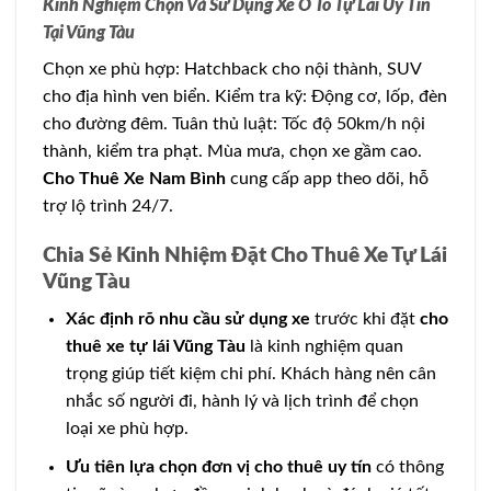
Kinh Nghiệm Chọn Và Sử Dụng Xe Ô Tô Tự Lái Uy Tín
Tại Vũng Tàu
Chọn xe phù hợp: Hatchback cho nội thành, SUV
cho địa hình ven biển. Kiểm tra kỹ: Động cơ, lốp, đèn
cho đường đêm. Tuân thủ luật: Tốc độ 50km/h nội
thành, kiểm tra phạt. Mùa mưa, chọn xe gầm cao.
Cho Thuê Xe Nam Bình
cung cấp app theo dõi, hỗ
trợ lộ trình 24/7.
Chia Sẻ Kinh Nhiệm Đặt Cho Thuê Xe Tự Lái
Vũng Tàu
Xác định rõ nhu cầu sử dụng xe
trước khi đặt
cho
thuê xe tự lái Vũng Tàu
là kinh nghiệm quan
trọng giúp tiết kiệm chi phí. Khách hàng nên cân
nhắc số người đi, hành lý và lịch trình để chọn
loại xe phù hợp.
Ưu tiên lựa chọn đơn vị cho thuê uy tín
có thông