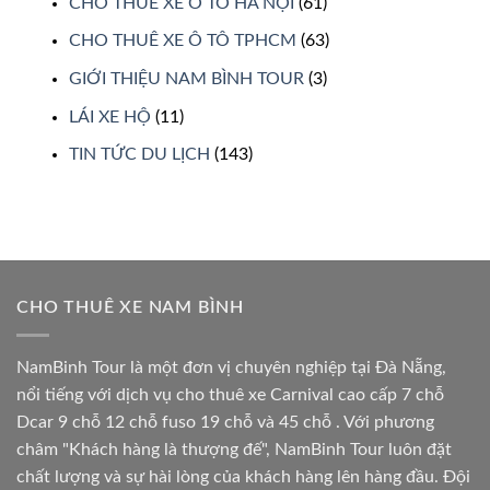
CHO THUÊ XE Ô TÔ HÀ NỘI
(61)
CHO THUÊ XE Ô TÔ TPHCM
(63)
GIỚI THIỆU NAM BÌNH TOUR
(3)
LÁI XE HỘ
(11)
TIN TỨC DU LỊCH
(143)
CHO THUÊ XE NAM BÌNH
NamBinh Tour là một đơn vị chuyên nghiệp tại Đà Nẵng,
nổi tiếng với dịch vụ cho thuê xe Carnival cao cấp 7 chỗ
Dcar 9 chỗ 12 chỗ fuso 19 chỗ và 45 chỗ . Với phương
châm "Khách hàng là thượng đế", NamBinh Tour luôn đặt
chất lượng và sự hài lòng của khách hàng lên hàng đầu. Đội