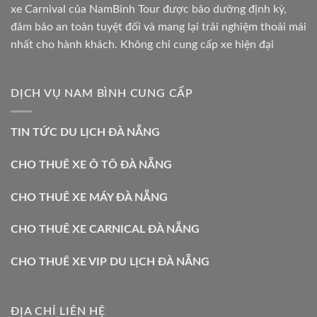
xe Carnival của NamBinh Tour được bảo dưỡng định kỳ,
đảm bảo an toàn tuyệt đối và mang lại trải nghiệm thoải mái
nhất cho hành khách. Không chỉ cung cấp xe hiện đại
DỊCH VỤ NAM BÌNH CUNG CẤP
TIN TỨC DU LỊCH ĐÀ NẴNG
CHO THUÊ XE Ô TÔ ĐÀ NẴNG
CHO THUÊ XE MÁY ĐÀ NẴNG
CHO THUÊ XE CARNICAL ĐÀ NẴNG
CHO THUÊ XE VIP DU LỊCH ĐÀ NẴNG
ĐỊA CHỈ LIÊN HỆ