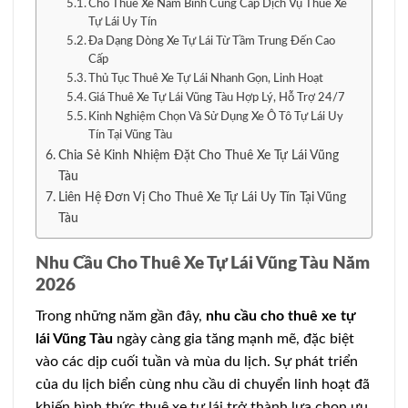
Cho Thuê Xe Nam Bình Cung Cấp Dịch Vụ Thuê Xe
Tự Lái Uy Tín
Đa Dạng Dòng Xe Tự Lái Từ Tầm Trung Đến Cao
Cấp
Thủ Tục Thuê Xe Tự Lái Nhanh Gọn, Linh Hoạt
Giá Thuê Xe Tự Lái Vũng Tàu Hợp Lý, Hỗ Trợ 24/7
Kinh Nghiệm Chọn Và Sử Dụng Xe Ô Tô Tự Lái Uy
Tín Tại Vũng Tàu
Chia Sẻ Kinh Nhiệm Đặt Cho Thuê Xe Tự Lái Vũng
Tàu
Liên Hệ Đơn Vị Cho Thuê Xe Tự Lái Uy Tín Tại Vũng
Tàu
Nhu Cầu Cho Thuê Xe Tự Lái Vũng Tàu Năm
2026
Trong những năm gần đây,
nhu cầu cho thuê xe tự
lái Vũng Tàu
ngày càng gia tăng mạnh mẽ, đặc biệt
vào các dịp cuối tuần và mùa du lịch. Sự phát triển
của du lịch biển cùng nhu cầu di chuyển linh hoạt đã
khiến hình thức thuê xe tự lái trở thành lựa chọn ưu