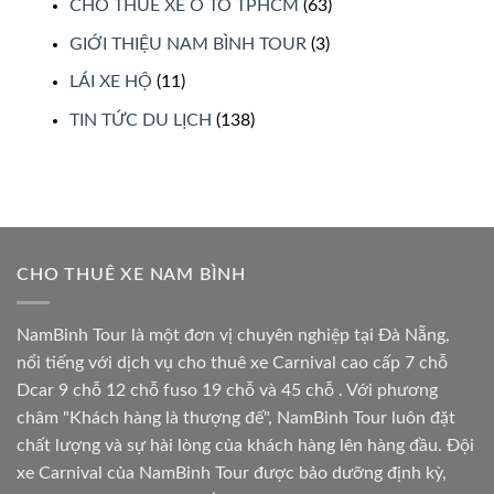
CHO THUÊ XE Ô TÔ TPHCM
(63)
GIỚI THIỆU NAM BÌNH TOUR
(3)
LÁI XE HỘ
(11)
TIN TỨC DU LỊCH
(138)
CHO THUÊ XE NAM BÌNH
NamBinh Tour là một đơn vị chuyên nghiệp tại Đà Nẵng,
nổi tiếng với dịch vụ cho thuê xe Carnival cao cấp 7 chỗ
Dcar 9 chỗ 12 chỗ fuso 19 chỗ và 45 chỗ . Với phương
châm "Khách hàng là thượng đế", NamBinh Tour luôn đặt
chất lượng và sự hài lòng của khách hàng lên hàng đầu. Đội
xe Carnival của NamBinh Tour được bảo dưỡng định kỳ,