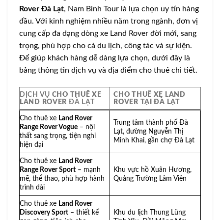
Rover Đà Lạt
, Nam Bình Tour là lựa chọn uy tín hàng
đầu. Với kinh nghiệm nhiều năm trong ngành, đơn vị
cung cấp đa dạng dòng xe Land Rover đời mới, sang
trọng, phù hợp cho cả du lịch, công tác và sự kiện.
Để giúp khách hàng dễ dàng lựa chọn, dưới đây là
bảng thông tin dịch vụ và địa điểm cho thuê chi tiết.
DỊCH VỤ
CHO THUÊ XE
CHO THUÊ XE LAND
LAND ROVER
ĐÀ LẠT
ROVER
TẠI ĐÀ LẠT
Cho thuê xe
Land Rover
Trung tâm thành phố Đà
Range Rover Vogue
– nội
Lạt, đường Nguyễn Thị
thất sang trọng, tiện nghi
Minh Khai, gần chợ Đà Lạt
hiện đại
Cho thuê xe
Land Rover
Range Rover Sport
– mạnh
Khu vực hồ Xuân Hương,
mẽ, thể thao, phù hợp hành
Quảng Trường Lâm Viên
trình dài
Cho thuê xe
Land Rover
Discovery Sport
– thiết kế
Khu du lịch Thung Lũng