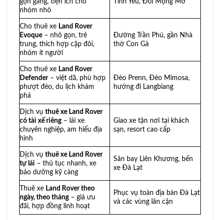
gọn gàng, tiện ích cho
Tình Yêu, Đồi Mộng Mơ
nhóm nhỏ
Cho thuê xe
Land Rover
Evoque
– nhỏ gọn, trẻ
Đường Trần Phú, gần Nhà
trung, thích hợp cặp đôi,
thờ Con Gà
nhóm ít người
Cho thuê xe
Land Rover
Defender
– việt dã, phù hợp
Đèo Prenn, Đèo Mimosa,
phượt đèo, du lịch khám
hướng đi Langbiang
phá
Dịch vụ
thuê xe Land Rover
có tài xế riêng
– lái xe
Giao xe tận nơi tại khách
chuyên nghiệp, am hiểu địa
sạn, resort cao cấp
hình
Dịch vụ
thuê xe Land Rover
Sân bay Liên Khương, bến
tự lái
– thủ tục nhanh, xe
xe Đà Lạt
bảo dưỡng kỹ càng
Thuê xe
Land Rover theo
Phục vụ toàn địa bàn Đà Lạt
ngày, theo tháng
– giá ưu
và các vùng lân cận
đãi, hợp đồng linh hoạt