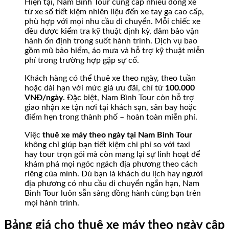
Hiện tại, Nam Bình Tour cung cấp nhiều dòng xe
từ xe số tiết kiệm nhiên liệu đến xe tay ga cao cấp,
phù hợp với mọi nhu cầu di chuyển. Mỗi chiếc xe
đều được kiểm tra kỹ thuật định kỳ, đảm bảo vận
hành ổn định trong suốt hành trình. Dịch vụ bao
gồm mũ bảo hiểm, áo mưa và hỗ trợ kỹ thuật miễn
phí trong trường hợp gặp sự cố.
Khách hàng có thể thuê xe theo ngày, theo tuần
hoặc dài hạn với mức giá ưu đãi, chỉ từ
100.000
VNĐ/ngày
. Đặc biệt, Nam Bình Tour còn hỗ trợ
giao nhận xe tận nơi tại khách sạn, sân bay hoặc
điểm hẹn trong thành phố – hoàn toàn miễn phí.
Việc
thuê xe máy theo ngày tại Nam Bình Tour
không chỉ giúp bạn tiết kiệm chi phí so với taxi
hay tour trọn gói mà còn mang lại sự linh hoạt để
khám phá mọi ngóc ngách địa phương theo cách
riêng của mình. Dù bạn là khách du lịch hay người
địa phương có nhu cầu di chuyển ngắn hạn, Nam
Bình Tour luôn sẵn sàng đồng hành cùng bạn trên
mọi hành trình.
Bảng giá cho thuê xe máy theo ngày cập