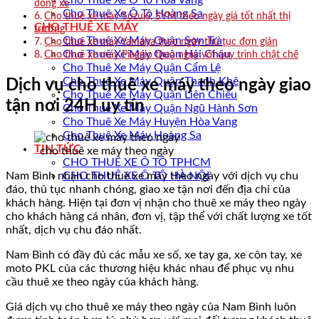
Cho Thuê Xe Ô Tô Hòa Vang
dòng xe
Cho Thuê Xe Ô Tô Hoàng Sa
Cho thuê xe máy Suzuki, SYM theo ngày giá tốt nhất thị
CHO THUÊ XE MÁY
trường
Cho Thuê Xe Máy Quận Sơn Trà
Cho thuê xe máy Yamaha theo ngày thủ tục đơn giản
Cho Thuê Xe Máy Quận Hải Châu
Cho thuê xe máy Piaggio theo ngày với quy trình chặt chẽ
Cho Thuê Xe Máy Quận Cẩm Lệ
Cho Thuê Xe Máy Quận Thanh Khê
Dịch vụ cho thuê xe máy theo ngày giao
Cho Thuê Xe Máy Quận Liên Chiểu
tận nơi 24H uy tín
Cho Thuê Xe Máy Quận Ngũ Hành Sơn
Cho Thuê Xe Máy Huyện Hòa Vang
Cho Thuê Xe Máy Hoàng Sa
TIN TỨC
cho thuê xe máy theo ngày
CHO THUÊ XE Ô TÔ TPHCM
Nam Bình nhận cho thuê xe máy theo ngày với dịch vụ chu
CHO THUÊ XE Ô TÔ HÀ NỘI
đáo, thủ tục nhanh chóng, giao xe tận nơi đến địa chỉ của
khách hàng. Hiện tại đơn vị nhận cho thuê xe máy theo ngày
cho khách hàng cá nhân, đơn vị, tập thể với chất lượng xe tốt
nhất, dịch vụ chu đáo nhất.
Nam Bình có đầy đủ các mẫu xe số, xe tay ga, xe côn tay, xe
moto PKL của các thương hiệu khác nhau để phục vụ nhu
cầu thuê xe theo ngày của khách hàng.
Giá dịch vụ cho thuê xe máy theo ngày của Nam Bình luôn