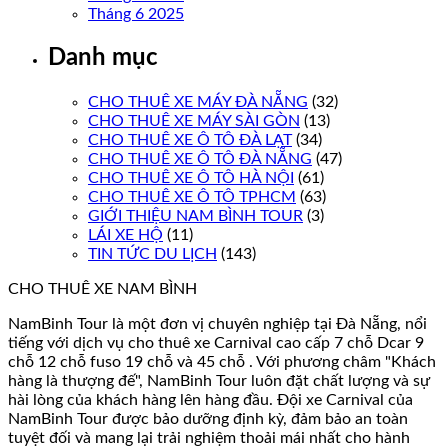
Tháng 6 2025
Danh mục
CHO THUÊ XE MÁY ĐÀ NẴNG
(32)
CHO THUÊ XE MÁY SÀI GÒN
(13)
CHO THUÊ XE Ô TÔ ĐÀ LẠT
(34)
CHO THUÊ XE Ô TÔ ĐÀ NẴNG
(47)
CHO THUÊ XE Ô TÔ HÀ NỘI
(61)
CHO THUÊ XE Ô TÔ TPHCM
(63)
GIỚI THIỆU NAM BÌNH TOUR
(3)
LÁI XE HỘ
(11)
TIN TỨC DU LỊCH
(143)
CHO THUÊ XE NAM BÌNH
NamBinh Tour là một đơn vị chuyên nghiệp tại Đà Nẵng, nổi
tiếng với dịch vụ cho thuê xe Carnival cao cấp 7 chỗ Dcar 9
chỗ 12 chỗ fuso 19 chỗ và 45 chỗ . Với phương châm "Khách
hàng là thượng đế", NamBinh Tour luôn đặt chất lượng và sự
hài lòng của khách hàng lên hàng đầu. Đội xe Carnival của
NamBinh Tour được bảo dưỡng định kỳ, đảm bảo an toàn
tuyệt đối và mang lại trải nghiệm thoải mái nhất cho hành