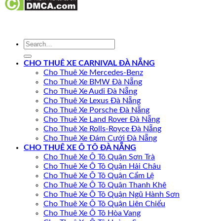
CHO THUÊ XE CARNIVAL ĐÀ NẴNG
Cho Thuê Xe Mercedes-Benz
Cho Thuê Xe BMW Đà Nẵng
Cho Thuê Xe Audi Đà Nẵng
Cho Thuê Xe Lexus Đà Nẵng
Cho Thuê Xe Porsche Đà Nẵng
Cho Thuê Xe Land Rover Đà Nẵng
Cho Thuê Xe Rolls-Royce Đà Nẵng
Cho Thuê Xe Đám Cưới Đà Nẵng
CHO THUÊ XE Ô TÔ ĐÀ NẴNG
Cho Thuê Xe Ô Tô Quận Sơn Trà
Cho Thuê Xe Ô Tô Quận Hải Châu
Cho Thuê Xe Ô Tô Quận Cẩm Lệ
Cho Thuê Xe Ô Tô Quận Thanh Khê
Cho Thuê Xe Ô Tô Quận Ngũ Hành Sơn
Cho Thuê Xe Ô Tô Quận Liên Chiểu
Cho Thuê Xe Ô Tô Hòa Vang