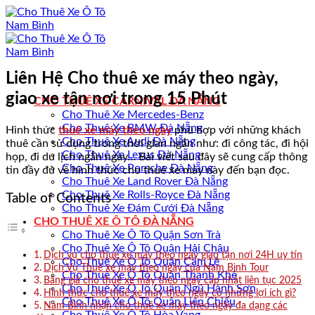
Bỏ
qua
nội
dung
Liên Hệ Cho thuê xe máy theo ngày,
giao xe tận nơi trong 15 Phút
CHO THUÊ XE CARNIVAL ĐÀ NẴNG
Cho Thuê Xe Mercedes-Benz
Cho Thuê Xe BMW Đà Nẵng
Hình thức
thuê xe máy theo ngày
phù hợp với những khách
Cho Thuê Xe Audi Đà Nẵng
thuê cần sử dụng trong thời gian ngắn như: đi công tác, đi hội
Cho Thuê Xe Lexus Đà Nẵng
họp, đi du lịch ngắn ngày… Bài viết sau đây sẽ cung cấp thông
Cho Thuê Xe Porsche Đà Nẵng
tin đầy đủ về hình thức cho thuê xe máy này đến bạn đọc.
Cho Thuê Xe Land Rover Đà Nẵng
Cho Thuê Xe Rolls-Royce Đà Nẵng
Table of Contents
Cho Thuê Xe Đám Cưới Đà Nẵng
CHO THUÊ XE Ô TÔ ĐÀ NẴNG
Cho Thuê Xe Ô Tô Quận Sơn Trà
Cho Thuê Xe Ô Tô Quận Hải Châu
Dịch vụ cho thuê xe máy theo ngày giao tận nơi 24H uy tín
Cho Thuê Xe Ô Tô Quận Cẩm Lệ
Dịch Vụ Thuê xe máy theo ngày của Nam Bình Tour
Cho Thuê Xe Ô Tô Quận Thanh Khê
Bảng giá cho thuê xe máy theo ngày cập nhật liên tục 2025
Cho Thuê Xe Ô Tô Quận Ngũ Hành Sơn
Hình thức cho thuê xe máy theo ngày có những lợi ích gì?
Cho Thuê Xe Ô Tô Quận Liên Chiểu
Nam Bình nhận cho thuê xe máy theo ngày đa dạng các