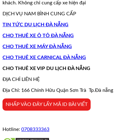
khách. Không chỉ cung cấp xe hiện đại
DỊCH VỤ NAM BÌNH CUNG CẤP
TIN TỨC DU LỊCH ĐÀ NẴNG
CHO THUÊ XE Ô TÔ ĐÀ NẴNG
CHO THUÊ XE MÁY ĐÀ NẴNG
CHO THUÊ XE CARNICAL ĐÀ NẴNG
CHO THUÊ XE VIP DU LỊCH ĐÀ NẴNG
ĐỊA CHỈ LIÊN HỆ
Địa Chỉ: 166 Chính Hữu Quận Sơn Trà Tp.Đà nẵng
NHẤP VÀO ĐÂY LẤY MÃ ID BÀI VIẾT
Hotline:
0708333363