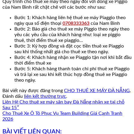
Quy trình cho thuê xe máy theo ngày đối với dòng xe Piggio
của Nam Bình rất chặt chẽ với các bước như sau:
Bước 1: Khách hàng liên hệ thuê xe máy Piaggio theo
ngày qua số điện thoại
0708333363
của Nam Bình
Bước 2: Báo giá cho thuê xe máy Piggio theo ngày theo
yêu các yêu cầu của khách hàng như: loại xe piggio
thuê, thời điểm thuê xe piaggio…
Bước 3: Ký hợp đồng và đặt cọc tiền thuê xe Piaggio
sau khi thống nhất giá cho thuê xe theo ngày.
Bước 4: Khách hàng nhận xe Piaggio tận nơi khi bắt đầu
thời điểm thuê xe
Bước 5: Khách hàng thanh toán chi phí thuê xe Piaggio
và trả lại xe sau khi kết thúc hợp đồng thuê xe Piaggio
theo ngày.
Bài viết này được đăng trong
CHO THUÊ XE MÁY ĐÀ NẴNG
.
Đánh dấu
liên kết thường trực
.
Liên Hệ Cho thuê xe máy sân bay Đà Nẵng nhận xe tại chỗ
Sau 15″
Cho Thuê Xe Ô Tô Phục Vụ Team Building Giá Cạnh Tranh
2026
BÀI VIẾT LIÊN QUAN: