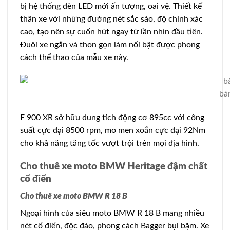
bị hệ thống đèn LED mới ấn tượng, oai vệ. Thiết kế
thân xe với những đường nét sắc sảo, độ chính xác
cao, tạo nên sự cuốn hút ngay từ lần nhìn đầu tiên.
Đuôi xe ngắn và thon gọn làm nổi bật được phong
cách thể thao của mẫu xe này.
bả
F 900 XR sở hữu dung tích động cơ 895cc với công
suất cực đại 8500 rpm, mo men xoắn cực đại 92Nm
cho khả năng tăng tốc vượt trội trên mọi địa hình.
Cho thuê xe moto BMW Heritage đậm chất
cổ điển
Cho thuê xe moto BMW R 18 B
Ngoại hình của siêu moto BMW R 18 B mang nhiều
nét cổ điển, độc đáo, phong cách Bagger bụi bặm. Xe