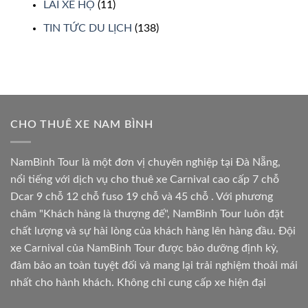
LÁI XE HỘ
(11)
TIN TỨC DU LỊCH
(138)
CHO THUÊ XE NAM BÌNH
NamBinh Tour là một đơn vị chuyên nghiệp tại Đà Nẵng,
nổi tiếng với dịch vụ cho thuê xe Carnival cao cấp 7 chỗ
Dcar 9 chỗ 12 chỗ fuso 19 chỗ và 45 chỗ . Với phương
châm "Khách hàng là thượng đế", NamBinh Tour luôn đặt
chất lượng và sự hài lòng của khách hàng lên hàng đầu. Đội
xe Carnival của NamBinh Tour được bảo dưỡng định kỳ,
đảm bảo an toàn tuyệt đối và mang lại trải nghiệm thoải mái
nhất cho hành khách. Không chỉ cung cấp xe hiện đại