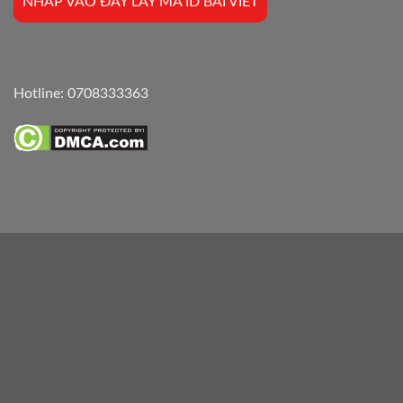
NHẤP VÀO ĐÂY LẤY MÃ ID BÀI VIẾT
Hotline:
0708333363