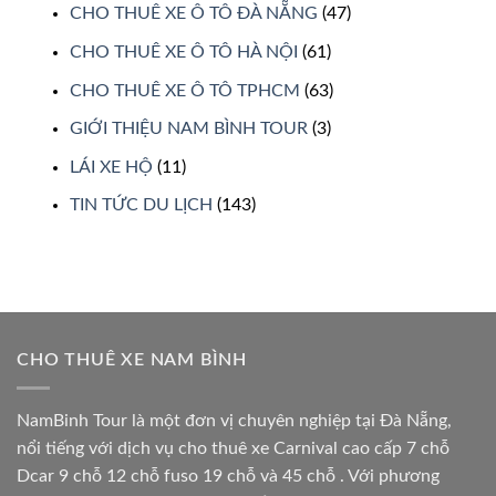
CHO THUÊ XE Ô TÔ ĐÀ NẴNG
(47)
CHO THUÊ XE Ô TÔ HÀ NỘI
(61)
CHO THUÊ XE Ô TÔ TPHCM
(63)
GIỚI THIỆU NAM BÌNH TOUR
(3)
LÁI XE HỘ
(11)
TIN TỨC DU LỊCH
(143)
CHO THUÊ XE NAM BÌNH
NamBinh Tour là một đơn vị chuyên nghiệp tại Đà Nẵng,
nổi tiếng với dịch vụ cho thuê xe Carnival cao cấp 7 chỗ
Dcar 9 chỗ 12 chỗ fuso 19 chỗ và 45 chỗ . Với phương