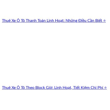
Thuê Xe Ô Tô Thanh Toán Linh Hoạt: Những Điều Cần Biết ⭐
Thuê Xe Ô Tô Theo Block Giờ: Linh Hoạt, Tiết Kiệm Chi Phí ⭐