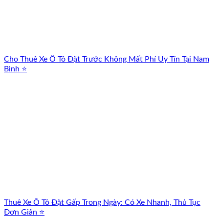
Cho Thuê Xe Ô Tô Đặt Trước Không Mất Phí Uy Tín Tại Nam
Bình ⭐
Thuê Xe Ô Tô Đặt Gấp Trong Ngày: Có Xe Nhanh, Thủ Tục
Đơn Giản ⭐