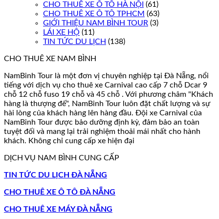
CHO THUÊ XE Ô TÔ HÀ NỘI
(61)
CHO THUÊ XE Ô TÔ TPHCM
(63)
GIỚI THIỆU NAM BÌNH TOUR
(3)
LÁI XE HỘ
(11)
TIN TỨC DU LỊCH
(138)
CHO THUÊ XE NAM BÌNH
NamBinh Tour là một đơn vị chuyên nghiệp tại Đà Nẵng, nổi
tiếng với dịch vụ cho thuê xe Carnival cao cấp 7 chỗ Dcar 9
chỗ 12 chỗ fuso 19 chỗ và 45 chỗ . Với phương châm "Khách
hàng là thượng đế", NamBinh Tour luôn đặt chất lượng và sự
hài lòng của khách hàng lên hàng đầu. Đội xe Carnival của
NamBinh Tour được bảo dưỡng định kỳ, đảm bảo an toàn
tuyệt đối và mang lại trải nghiệm thoải mái nhất cho hành
khách. Không chỉ cung cấp xe hiện đại
DỊCH VỤ NAM BÌNH CUNG CẤP
TIN TỨC DU LỊCH ĐÀ NẴNG
CHO THUÊ XE Ô TÔ ĐÀ NẴNG
CHO THUÊ XE MÁY ĐÀ NẴNG