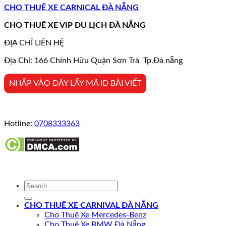
CHO THUÊ XE CARNICAL ĐÀ NẴNG
CHO THUÊ XE VIP DU LỊCH ĐÀ NẴNG
ĐỊA CHỈ LIÊN HỆ
Địa Chỉ: 166 Chính Hữu Quận Sơn Trà Tp.Đà nẵng
NHẤP VÀO ĐÂY LẤY MÃ ID BÀI VIẾT
Hotline:
0708333363
CHO THUÊ XE CARNIVAL ĐÀ NẴNG
Cho Thuê Xe Mercedes-Benz
Cho Thuê Xe BMW Đà Nẵng