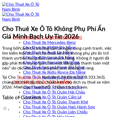
Bỏ
qua
nội
dung
Cho Thuê Xe Ô Tô Không Phụ Phí Ẩn
Giá Minh Bạch Uy Tín 2026
CHO THUÊ XE CARNIVAL ĐÀ NẴNG
Cho Thuê Xe Mercedes-Benz
Cho Thuê Xe BMW Đà Nẵng
Trong bối cảnh thị trường vận tải ngày càng cạnh tranh, việc
Cho Thuê Xe Audi Đà Nẵng
tìm kiếm một đơn vị cho thuê xe ô tô không phụ phí ẩn trở
Cho Thuê Xe Lexus Đà Nẵng
thành ưu tiên hàng đầu của khách hàng. Không ít người đã
Cho Thuê Xe Porsche Đà Nẵng
gặp phải tình trạng “giá chào một đằng, giá thanh toán một
Cho Thuê Xe Land Rover Đà Nẵng
nẻo” do các khoản chi phí phát sinh không rõ ràng.
Cho Thuê Xe Rolls-Royce Đà Nẵng
Tại Cho
Thuê Xe Ô Tô
Nam Bình (Hotline: 0708.333.363),
Cho Thuê Xe Đám Cưới Đà Nẵng
chúng tôi thiết lập tiêu chuẩn mới cho dịch vụ thuê xe năm
CHO THUÊ XE Ô TÔ ĐÀ NẴNG
2026: Minh bạch tuyệt đối – Niềm tin trọn vẹn.
Cho Thuê Xe Ô Tô Quận Sơn Trà
Cho Thuê Xe Ô Tô Quận Hải Châu
Cho Thuê Xe Ô Tô Quận Cẩm Lệ
Table of Contents
Cho Thuê Xe Ô Tô Quận Thanh Khê
Cho Thuê Xe Ô Tô Quận Ngũ Hành Sơn
Cho Thuê Xe Ô Tô Quận Liên Chiểu