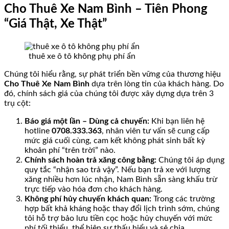
Cho Thuê Xe Nam Bình – Tiên Phong
“Giá Thật, Xe Thật”
thuê xe ô tô không phụ phí ẩn
Chúng tôi hiểu rằng, sự phát triển bền vững của thương hiệu
Cho Thuê Xe Nam Bình
dựa trên lòng tin của khách hàng. Do
đó, chính sách giá của chúng tôi được xây dựng dựa trên 3
trụ cột:
Báo giá một lần – Dùng cả chuyến:
Khi bạn liên hệ
hotline
0708.333.363
, nhân viên tư vấn sẽ cung cấp
mức giá cuối cùng, cam kết không phát sinh bất kỳ
khoản phí “trên trời” nào.
Chính sách hoàn trả xăng công bằng:
Chúng tôi áp dụng
quy tắc “nhận sao trả vậy”. Nếu bạn trả xe với lượng
xăng nhiều hơn lúc nhận, Nam Bình sẵn sàng khấu trừ
trực tiếp vào hóa đơn cho khách hàng.
Không phí hủy chuyến khách quan:
Trong các trường
hợp bất khả kháng hoặc thay đổi lịch trình sớm, chúng
tôi hỗ trợ bảo lưu tiền cọc hoặc hủy chuyến với mức
phí tối thiểu, thể hiện sự thấu hiểu và sẻ chia.