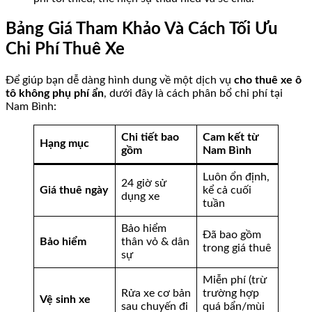
Bảng Giá Tham Khảo Và Cách Tối Ưu
Chi Phí Thuê Xe
Để giúp bạn dễ dàng hình dung về một dịch vụ
cho thuê xe ô
tô không phụ phí ẩn
, dưới đây là cách phân bổ chi phí tại
Nam Bình:
Chi tiết bao
Cam kết từ
Hạng mục
gồm
Nam Bình
Luôn ổn định,
24 giờ sử
Giá thuê ngày
kể cả cuối
dụng xe
tuần
Bảo hiểm
Đã bao gồm
Bảo hiểm
thân vỏ & dân
trong giá thuê
sự
Miễn phí (trừ
Rửa xe cơ bản
trường hợp
Vệ sinh xe
sau chuyến đi
quá bẩn/mùi