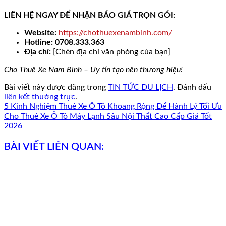
LIÊN HỆ NGAY ĐỂ NHẬN BÁO GIÁ TRỌN GÓI:
Website:
https://chothuexenambinh.com/
Hotline:
0708.333.363
Địa chỉ:
[Chèn địa chỉ văn phòng của bạn]
Cho Thuê Xe Nam Bình – Uy tín tạo nên thương hiệu!
Bài viết này được đăng trong
TIN TỨC DU LỊCH
. Đánh dấu
liên kết thường trực
.
5 Kinh Nghiệm Thuê Xe Ô Tô Khoang Rộng Để Hành Lý Tối Ưu
Cho Thuê Xe Ô Tô Máy Lạnh Sâu Nội Thất Cao Cấp Giá Tốt
2026
BÀI VIẾT LIÊN QUAN: