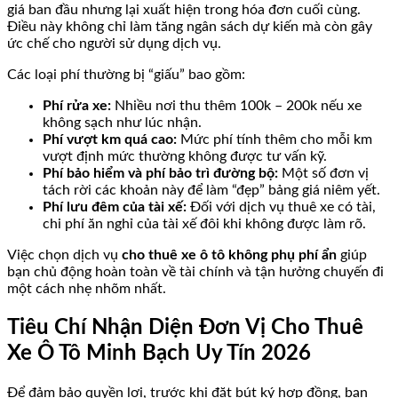
giá ban đầu nhưng lại xuất hiện trong hóa đơn cuối cùng.
Điều này không chỉ làm tăng ngân sách dự kiến mà còn gây
ức chế cho người sử dụng dịch vụ.
Các loại phí thường bị “giấu” bao gồm:
Phí rửa xe:
Nhiều nơi thu thêm 100k – 200k nếu xe
không sạch như lúc nhận.
Phí vượt km quá cao:
Mức phí tính thêm cho mỗi km
vượt định mức thường không được tư vấn kỹ.
Phí bảo hiểm và phí bảo trì đường bộ:
Một số đơn vị
tách rời các khoản này để làm “đẹp” bảng giá niêm yết.
Phí lưu đêm của tài xế:
Đối với dịch vụ thuê xe có tài,
chi phí ăn nghỉ của tài xế đôi khi không được làm rõ.
Việc chọn dịch vụ
cho thuê xe ô tô không phụ phí ẩn
giúp
bạn chủ động hoàn toàn về tài chính và tận hưởng chuyến đi
một cách nhẹ nhõm nhất.
Tiêu Chí Nhận Diện Đơn Vị Cho Thuê
Xe Ô Tô Minh Bạch Uy Tín 2026
Để đảm bảo quyền lợi, trước khi đặt bút ký hợp đồng, bạn