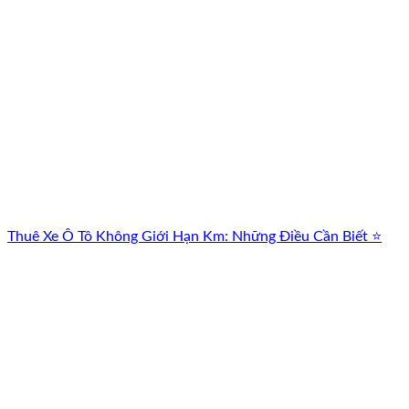
Thuê Xe Ô Tô Không Giới Hạn Km: Những Điều Cần Biết ⭐