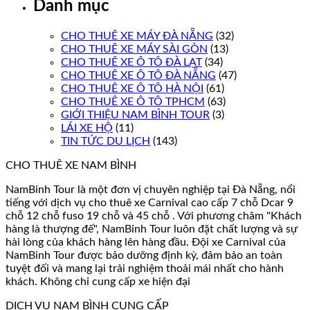
Danh mục
CHO THUÊ XE MÁY ĐÀ NẴNG
(32)
CHO THUÊ XE MÁY SÀI GÒN
(13)
CHO THUÊ XE Ô TÔ ĐÀ LẠT
(34)
CHO THUÊ XE Ô TÔ ĐÀ NẴNG
(47)
CHO THUÊ XE Ô TÔ HÀ NỘI
(61)
CHO THUÊ XE Ô TÔ TPHCM
(63)
GIỚI THIỆU NAM BÌNH TOUR
(3)
LÁI XE HỘ
(11)
TIN TỨC DU LỊCH
(143)
CHO THUÊ XE NAM BÌNH
NamBinh Tour là một đơn vị chuyên nghiệp tại Đà Nẵng, nổi
tiếng với dịch vụ cho thuê xe Carnival cao cấp 7 chỗ Dcar 9
chỗ 12 chỗ fuso 19 chỗ và 45 chỗ . Với phương châm "Khách
hàng là thượng đế", NamBinh Tour luôn đặt chất lượng và sự
hài lòng của khách hàng lên hàng đầu. Đội xe Carnival của
NamBinh Tour được bảo dưỡng định kỳ, đảm bảo an toàn
tuyệt đối và mang lại trải nghiệm thoải mái nhất cho hành
khách. Không chỉ cung cấp xe hiện đại
DỊCH VỤ NAM BÌNH CUNG CẤP