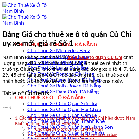
Bỏ
qua
nội
dung
Bảng Giá cho thuê xe ô tô quận Củ Chi
uy xe mới, giá rẻ Số 1
CHO THUÊ XE CARNIVAL ĐÀ NẴNG
Cho Thuê Xe Mercedes-Benz
Cho Thuê Xe BMW Đà Nẵng
Nam Bình không chỉ là đơn vị
thuê xe ô tô quận Củ Chi
chất
Cho Thuê Xe Audi Đà Nẵng
lượng hàng đầu mà còn là đơn vị có giá thuê xe rẻ nhất thị
Cho Thuê Xe Lexus Đà Nẵng
trường. Chúng tôi cho thuê đa dạng các dòng xe ô tô 4, 7, 16,
Cho Thuê Xe Porsche Đà Nẵng
29, 45 chỗ tại quận Củ Chi để đáp ứng nhu cầu thuê xe cá
Cho Thuê Xe Land Rover Đà Nẵng
nhân hoặc tập thể vào bất cứ thời điểm nào trong ngày.
Cho Thuê Xe Rolls-Royce Đà Nẵng
Cho Thuê Xe Đám Cưới Đà Nẵng
Table of Contents
CHO THUÊ XE Ô TÔ ĐÀ NẴNG
Cho Thuê Xe Ô Tô Quận Sơn Trà
Cho Thuê Xe Ô Tô Quận Hải Châu
Cho Thuê Xe Ô Tô Quận Cẩm Lệ
Các hình thức cho thuê xe ô tô quận Củ Chi hiện được Nam
Cho Thuê Xe Ô Tô Quận Thanh Khê
Bình áp dụng Mới Nhất Hiện Nay
Cho Thuê Xe Ô Tô Quận Ngũ Hành Sơn
Cho thuê xe ô tô quận Củ Chi ngắn hạn
Cho Thuê Xe Ô Tô Quận Liên Chiểu
Cho thuê xe ô tô quận Củ Chi đứa/ đón sân bay