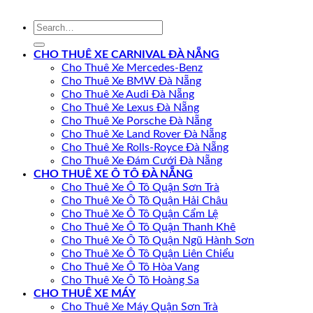
CHO THUÊ XE CARNIVAL ĐÀ NẴNG
Cho Thuê Xe Mercedes-Benz
Cho Thuê Xe BMW Đà Nẵng
Cho Thuê Xe Audi Đà Nẵng
Cho Thuê Xe Lexus Đà Nẵng
Cho Thuê Xe Porsche Đà Nẵng
Cho Thuê Xe Land Rover Đà Nẵng
Cho Thuê Xe Rolls-Royce Đà Nẵng
Cho Thuê Xe Đám Cưới Đà Nẵng
CHO THUÊ XE Ô TÔ ĐÀ NẴNG
Cho Thuê Xe Ô Tô Quận Sơn Trà
Cho Thuê Xe Ô Tô Quận Hải Châu
Cho Thuê Xe Ô Tô Quận Cẩm Lệ
Cho Thuê Xe Ô Tô Quận Thanh Khê
Cho Thuê Xe Ô Tô Quận Ngũ Hành Sơn
Cho Thuê Xe Ô Tô Quận Liên Chiểu
Cho Thuê Xe Ô Tô Hòa Vang
Cho Thuê Xe Ô Tô Hoàng Sa
CHO THUÊ XE MÁY
Cho Thuê Xe Máy Quận Sơn Trà