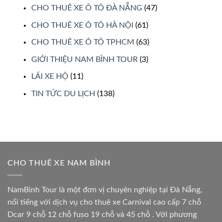
CHO THUÊ XE Ô TÔ ĐÀ NẴNG
(47)
CHO THUÊ XE Ô TÔ HÀ NỘI
(61)
CHO THUÊ XE Ô TÔ TPHCM
(63)
GIỚI THIỆU NAM BÌNH TOUR
(3)
LÁI XE HỘ
(11)
TIN TỨC DU LỊCH
(138)
CHO THUÊ XE NAM BÌNH
NamBinh Tour là một đơn vị chuyên nghiệp tại Đà Nẵng,
nổi tiếng với dịch vụ cho thuê xe Carnival cao cấp 7 chỗ
Dcar 9 chỗ 12 chỗ fuso 19 chỗ và 45 chỗ . Với phương