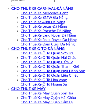
CHO THUÊ XE CARNIVAL ĐÀ NẴNG
Cho Thuê Xe Mercedes-Benz
Cho Thuê Xe BMW Đà Nẵng
Cho Thuê Xe Audi Đà Nẵng
Cho Thuê Xe Lexus Đà Nẵng
Cho Thuê Xe Porsche Đà Nẵng
Cho Thuê Xe Land Rover Đà Nẵng
Cho Thuê Xe Rolls-Royce Đà Nẵng
Cho Thuê Xe Đám Cưới Đà Nẵng
CHO THUÊ XE Ô TÔ ĐÀ NẴNG
Cho Thuê Xe Ô Tô Quận Sơn Trà
Cho Thuê Xe Ô Tô Quận Hải Châu
Cho Thuê Xe Ô Tô Quận Cẩm Lệ
Cho Thuê Xe Ô Tô Quận Thanh Khê
Cho Thuê Xe Ô Tô Quận Ngũ Hành Sơn
Cho Thuê Xe Ô Tô Quận Liên Chiểu
Cho Thuê Xe Ô Tô Hòa Vang
Cho Thuê Xe Ô Tô Hoàng Sa
CHO THUÊ XE MÁY
Cho Thuê Xe Máy Quận Sơn Trà
Cho Thuê Xe Máy Quận Hải Châu
Cho Thuê Xe Máy Quận Cẩm Lệ