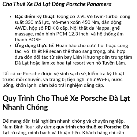
Cho Thuê Xe Đà Lạt Dòng Porsche Panamera
Đặc điểm kỹ thuật
: Động cơ 2.9L V6 twin-turbo, công
suất 330 mã lực, mô-men xoắn 450 Nm, dẫn động
AWD, hộp số PDK 8 cấp. Nội thất da Nappa, ghế
massage, màn hình PCM 12.3 inch, và hệ thống âm
thanh BOSE.
Ứng dụng thực tế
: Hoàn hảo cho cưới hỏi hoặc công
tác, với thiết kế sedan thể thao sang trọng, phù hợp
đưa đón đối tác từ sân bay Liên Khương đến trung tâm
Đà Lạt hoặc làm xe hoa tại resort ven hồ Tuyền Lâm.
Tất cả xe Porsche được vệ sinh sạch sẽ, kiểm tra kỹ thuật
trước mỗi chuyến, và trang bị tiện nghi như Wi-Fi, nước
uống, khăn lạnh, đảm bảo trải nghiệm đẳng cấp.
Quy Trình Cho Thuê Xe Porsche Đà Lạt
Nhanh Chóng
Để mang đến trải nghiệm nhanh chóng và chuyên nghiệp,
Nam Bình Tour xây dựng
quy trình cho thuê xe Porsche Đà
Lạt
rõ ràng, minh bạch và thuận tiện. Khách hàng chỉ cần