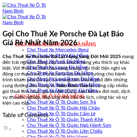
Bỏ
qua
nội
dung
Gọi Cho Thuê Xe Porsche Đà Lạt Báo
Giá Rẻ Nhất Năm 2026
CHO THUÊ XE CARNIVAL ĐÀ NẴNG
Cho Thuê Xe Mercedes-Benz
Cho Thuê Xe BMW Đà Nẵng
Cho Thuê Xe Porsche Đà Lạt Hạng Sang Đời Mới 2025
mang
Cho Thuê Xe Audi Đà Nẵng
đến trải nghiệm đẳng cấp cho khách hàng yêu thích sự khác
Cho Thuê Xe Lexus Đà Nẵng
biệt. Với thiết kế thể thao sang trọng, nội thất tiện nghi và
Cho Thuê Xe Porsche Đà Nẵng
động cơ mạnh mẽ, Porsche là lựa chọn lý tưởng cho hành
Cho Thuê Xe Land Rover Đà Nẵng
trình khám phá Đà Lạt, từ trung tâm thành phố đến những
Cho Thuê Xe Rolls-Royce Đà Nẵng
cung đường đèo hùng vĩ.
Nam Bình Touris
t cung cấp nhiều
Cho Thuê Xe Đám Cưới Đà Nẵng
gói thuê linh hoạt, giá ưu đãi 2025, cam kết xe đời mới, dịch
CHO THUÊ XE Ô TÔ ĐÀ NẴNG
vụ chuyên nghiệp, đáp ứng nhu cầu du lịch, công tác và sự
Cho Thuê Xe Ô Tô Quận Sơn Trà
kiện cao cấp.
Cho Thuê Xe Ô Tô Quận Hải Châu
Cho Thuê Xe Ô Tô Quận Cẩm Lệ
Table of Contents
Cho Thuê Xe Ô Tô Quận Thanh Khê
Cho Thuê Xe Ô Tô Quận Ngũ Hành Sơn
Cho Thuê Xe Ô Tô Quận Liên Chiểu