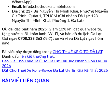
WhatsApp)
Email
: info@chothuexenambinh.com
Địa chỉ
: 217 Bis Nguyễn Thị Minh Khai, Phường Nguyễn
Cư Trinh, Quận 1, TPHCM (Chi nhánh Đà Lạt: 123
Nguyễn Thị Minh Khai, Phường 1, Đà Lạt)
Ưu đãi đặc biệt năm 2025
: Giảm 10% khi đặt qua website,
tặng nước suối, khăn lạnh, Wi-Fi, và bản đồ du lịch Đà Lạt.
Gọi ngay
0708.333.363
để đặt xe và vi vu Đà Lạt ngay hôm
nay!
Bài viết này được đăng trong
CHO THUÊ XE Ô TÔ ĐÀ LẠT
.
Đánh dấu
liên kết thường trực
.
Báo Giá Cho Thuê Xe Ô Tô Đà Lạt Thủ Tục Nhanh Gọn Uy Tín
2026
Đặt Cho Thuê Xe Rolls-Royce Đà Lạt Uy Tín Giá Rẻ Nhất 2026
BÀI VIẾT LIÊN QUAN: