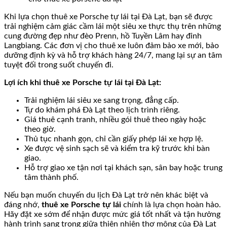
Khi lựa chọn thuê xe Porsche tự lái tại Đà Lạt, bạn sẽ được
trải nghiệm cảm giác cầm lái một siêu xe thực thụ trên những
cung đường đẹp như đèo Prenn, hồ Tuyền Lâm hay đỉnh
Langbiang. Các đơn vị cho thuê xe luôn đảm bảo xe mới, bảo
dưỡng định kỳ và hỗ trợ khách hàng 24/7, mang lại sự an tâm
tuyệt đối trong suốt chuyến đi.
Lợi ích khi thuê xe Porsche tự lái tại Đà Lạt:
Trải nghiệm lái siêu xe sang trọng, đẳng cấp.
Tự do khám phá Đà Lạt theo lịch trình riêng.
Giá thuê cạnh tranh, nhiều gói thuê theo ngày hoặc
theo giờ.
Thủ tục nhanh gọn, chỉ cần giấy phép lái xe hợp lệ.
Xe được vệ sinh sạch sẽ và kiểm tra kỹ trước khi bàn
giao.
Hỗ trợ giao xe tận nơi tại khách sạn, sân bay hoặc trung
tâm thành phố.
Nếu bạn muốn chuyến du lịch Đà Lạt trở nên khác biệt và
đáng nhớ,
thuê xe Porsche tự lái
chính là lựa chọn hoàn hảo.
Hãy đặt xe sớm để nhận được mức giá tốt nhất và tận hưởng
hành trình sang trọng giữa thiên nhiên thơ mộng của Đà Lạt