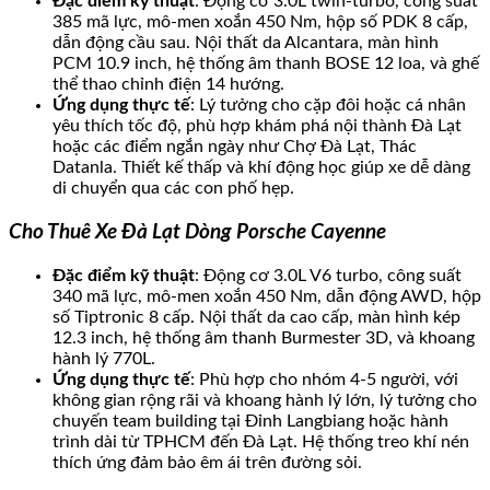
Đặc điểm kỹ thuật
: Động cơ 3.0L twin-turbo, công suất
385 mã lực, mô-men xoắn 450 Nm, hộp số PDK 8 cấp,
dẫn động cầu sau. Nội thất da Alcantara, màn hình
PCM 10.9 inch, hệ thống âm thanh BOSE 12 loa, và ghế
thể thao chỉnh điện 14 hướng.
Ứng dụng thực tế
: Lý tưởng cho cặp đôi hoặc cá nhân
yêu thích tốc độ, phù hợp khám phá nội thành Đà Lạt
hoặc các điểm ngắn ngày như Chợ Đà Lạt, Thác
Datanla. Thiết kế thấp và khí động học giúp xe dễ dàng
di chuyển qua các con phố hẹp.
Cho Thuê Xe Đà Lạt Dòng Porsche Cayenne
Đặc điểm kỹ thuật
: Động cơ 3.0L V6 turbo, công suất
340 mã lực, mô-men xoắn 450 Nm, dẫn động AWD, hộp
số Tiptronic 8 cấp. Nội thất da cao cấp, màn hình kép
12.3 inch, hệ thống âm thanh Burmester 3D, và khoang
hành lý 770L.
Ứng dụng thực tế
: Phù hợp cho nhóm 4-5 người, với
không gian rộng rãi và khoang hành lý lớn, lý tưởng cho
chuyến team building tại Đỉnh Langbiang hoặc hành
trình dài từ TPHCM đến Đà Lạt. Hệ thống treo khí nén
thích ứng đảm bảo êm ái trên đường sỏi.