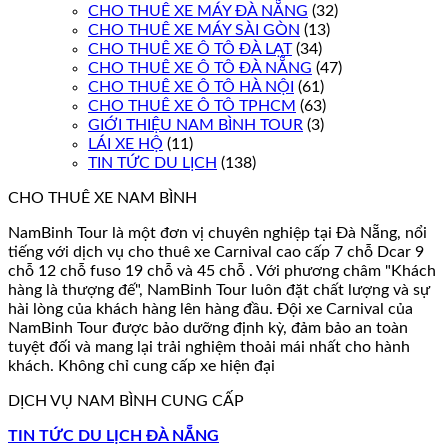
CHO THUÊ XE MÁY ĐÀ NẴNG
(32)
CHO THUÊ XE MÁY SÀI GÒN
(13)
CHO THUÊ XE Ô TÔ ĐÀ LẠT
(34)
CHO THUÊ XE Ô TÔ ĐÀ NẴNG
(47)
CHO THUÊ XE Ô TÔ HÀ NỘI
(61)
CHO THUÊ XE Ô TÔ TPHCM
(63)
GIỚI THIỆU NAM BÌNH TOUR
(3)
LÁI XE HỘ
(11)
TIN TỨC DU LỊCH
(138)
CHO THUÊ XE NAM BÌNH
NamBinh Tour là một đơn vị chuyên nghiệp tại Đà Nẵng, nổi
tiếng với dịch vụ cho thuê xe Carnival cao cấp 7 chỗ Dcar 9
chỗ 12 chỗ fuso 19 chỗ và 45 chỗ . Với phương châm "Khách
hàng là thượng đế", NamBinh Tour luôn đặt chất lượng và sự
hài lòng của khách hàng lên hàng đầu. Đội xe Carnival của
NamBinh Tour được bảo dưỡng định kỳ, đảm bảo an toàn
tuyệt đối và mang lại trải nghiệm thoải mái nhất cho hành
khách. Không chỉ cung cấp xe hiện đại
DỊCH VỤ NAM BÌNH CUNG CẤP
TIN TỨC DU LỊCH ĐÀ NẴNG