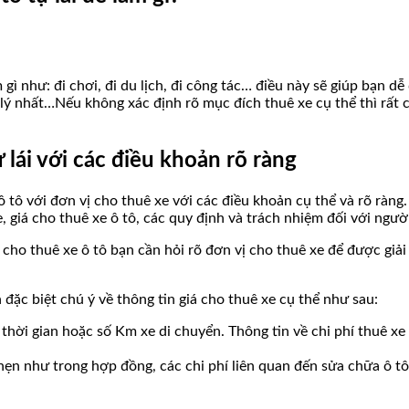
 gì như: đi chơi, đi du lịch, đi công tác… điều này sẽ giúp bạn 
p lý nhất…Nếu không xác định rõ mục đích thuê xe cụ thể thì rất
lái với các điều khoản rõ ràng
 tô với đơn vị cho thuê xe với các điều khoản cụ thể và rõ ràng
xe, giá cho thuê xe ô tô, các quy định và trách nhiệm đối với ngườ
ho thuê xe ô tô bạn cần hỏi rõ đơn vị cho thuê xe để được giải
 đặc biệt chú ý về thông tin giá cho thuê xe cụ thể như sau:
o thời gian hoặc số Km xe di chuyển. Thông tin về chi phí thuê 
g hẹn như trong hợp đồng, các chi phí liên quan đến sửa chữa ô 