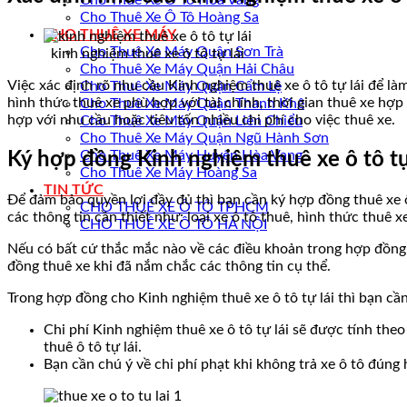
Cho Thuê Xe Ô Tô Hòa Vang
Cho Thuê Xe Ô Tô Hoàng Sa
CHO THUÊ XE MÁY
Cho Thuê Xe Máy Quận Sơn Trà
kinh nghiệm thuê xe ô tô tự lái
Cho Thuê Xe Máy Quận Hải Châu
Việc xác định rõ nhu cầu Kinh nghiệm thuê xe ô tô tự lái để làm
Cho Thuê Xe Máy Quận Cẩm Lệ
hình thức thuê xe phù hợp với tài chính, thời gian thuê xe hợ
Cho Thuê Xe Máy Quận Thanh Khê
hợp với nhu cầu hoặc tiêu tốn nhiều chi phí cho việc thuê xe.
Cho Thuê Xe Máy Quận Liên Chiểu
Cho Thuê Xe Máy Quận Ngũ Hành Sơn
Cho Thuê Xe Máy Huyện Hòa Vang
Ký hợp đồng Kinh nghiệm thuê xe ô tô tự 
Cho Thuê Xe Máy Hoàng Sa
TIN TỨC
Để đảm bảo quyền lợi đầy đủ thì bạn cần ký hợp đồng thuê xe ô
CHO THUÊ XE Ô TÔ TPHCM
các thông tin cần thiết như: loại xe ô tô thuê, hình thức thuê 
CHO THUÊ XE Ô TÔ HÀ NỘI
Nếu có bất cứ thắc mắc nào về các điều khoản trong hợp đồng c
đồng thuê xe khi đã nắm chắc các thông tin cụ thể.
Trong hợp đồng cho Kinh nghiệm thuê xe ô tô tự lái thì bạn cần
Chi phí Kinh nghiệm thuê xe ô tô tự lái sẽ được tính the
thuê ô tô tự lái.
Bạn cần chú ý về chi phí phạt khi không trả xe ô tô đún