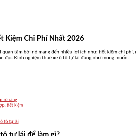
ết Kiệm Chi Phí Nhất 2026
i quan tâm bởi nó mang đến nhiều lợi ích như: tiết kiệm chi ph
ạn đọc Kinh nghiệm thuê xe ô tô tự lái đúng như mong muốn.
n rõ ràng
p, tiết kiệm
 tô tự lái
ô tự lái để làm gì?