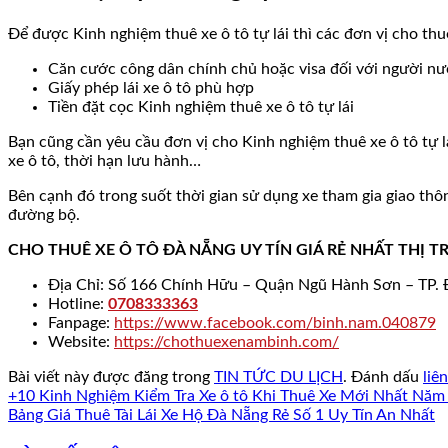
Để được Kinh nghiệm thuê xe ô tô tự lái thì các đơn vị cho thu
Căn cước công dân chính chủ hoặc visa đối với người nư
Giấy phép lái xe ô tô phù hợp
Tiền đặt cọc Kinh nghiệm thuê xe ô tô tự lái
Bạn cũng cần yêu cầu đơn vị cho Kinh nghiệm thuê xe ô tô tự lá
xe ô tô, thời hạn lưu hành…
Bên cạnh đó trong suốt thời gian sử dụng xe tham gia giao thôn
đường bộ.
CHO THUÊ XE Ô TÔ ĐÀ NẴNG UY TÍN GIÁ RẺ NHẤT THỊ 
Địa Chỉ: Số 166 Chính Hữu – Quận Ngũ Hành Sơn – TP.
Hotline:
0708333363
Fanpage:
https://www.facebook.com/binh.nam.040879
Website:
https://chothuexenambinh.com/
Bài viết này được đăng trong
TIN TỨC DU LỊCH
. Đánh dấu
liê
+10 Kinh Nghiệm Kiểm Tra Xe ô tô Khi Thuê Xe Mới Nhất Năm
Bảng Giá Thuê Tài Lái Xe Hộ Đà Nẵng Rẻ Số 1 Uy Tín An Nhất