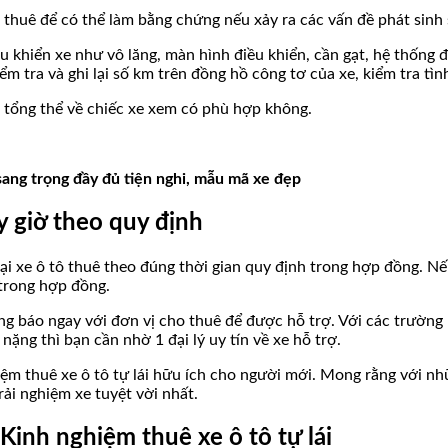
 thuê để có thể làm bằng chứng nếu xảy ra các vấn đề phát sinh 
u khiển xe như vô lăng, màn hình điều khiển, cần gạt, hệ thống 
m tra và ghi lại số km trên đồng hồ công tơ của xe, kiểm tra tì
 tổng thể về chiếc xe xem có phù hợp không.
 sang trọng đầy đủ tiện nghi, mẫu mã xe đẹp
y giờ theo quy định
ại xe ô tô thuê theo đúng thời gian quy định trong hợp đồng. Nếu
 trong hợp đồng.
ng báo ngay với đơn vị cho thuê để được hỗ trợ. Với các trườn
ặng thì bạn cần nhờ 1 đại lý uy tín về xe hỗ trợ.
ệm thuê xe ô tô tự lái hữu ích cho người mới. Mong rằng với nh
ải nghiệm xe tuyệt vời nhất.
 Kinh nghiệm thuê xe ô tô tự lái