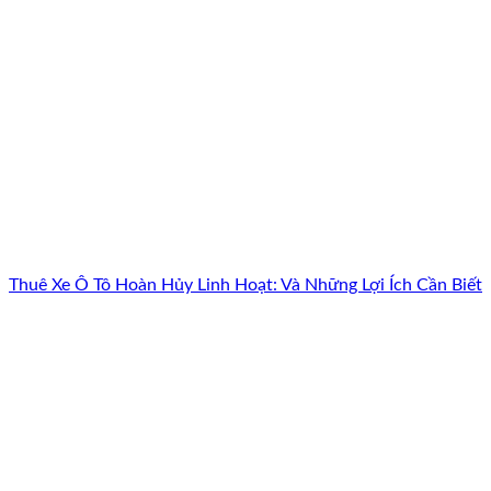
Thuê Xe Ô Tô Hoàn Hủy Linh Hoạt: Và Những Lợi Ích Cần Biết