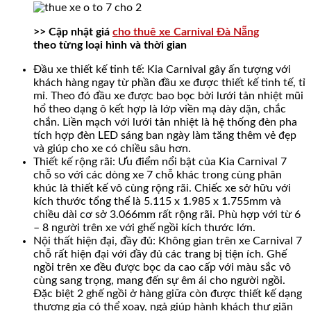
>> Cập nhật giá
cho thuê xe Carnival Đà Nẵng
theo từng loại hình và thời gian
Đầu xe thiết kế tinh tế: Kia Carnival gây ấn tượng với
khách hàng ngay từ phần đầu xe được thiết kế tinh tế, tỉ
mỉ. Theo đó đầu xe được bao bọc bởi lưới tản nhiệt mũi
hổ theo dạng ô kết hợp là lớp viền mạ dày dặn, chắc
chắn. Liền mạch với lưới tản nhiệt là hệ thống đèn pha
tích hợp đèn LED sáng ban ngày làm tăng thêm vẻ đẹp
và giúp cho xe có chiều sâu hơn.
Thiết kế rộng rãi: Ưu điểm nổi bật của Kia Carnival 7
chỗ so với các dòng xe 7 chỗ khác trong cùng phân
khúc là thiết kế vô cùng rộng rãi. Chiếc xe sở hữu với
kích thước tổng thể là 5.115 x 1.985 x 1.755mm và
chiều dài cơ sở 3.066mm rất rộng rãi. Phù hợp với từ 6
– 8 người trên xe với ghế ngồi kích thước lớn.
Nội thất hiện đại, đầy đủ: Không gian trên xe Carnival 7
chỗ rất hiện đại với đầy đủ các trang bị tiện ích. Ghế
ngồi trên xe đều được bọc da cao cấp với màu sắc vô
cùng sang trọng, mang đến sự êm ái cho người ngồi.
Đặc biệt 2 ghế ngồi ở hàng giữa còn được thiết kế dạng
thương gia có thể xoay, ngả giúp hành khách thư giãn