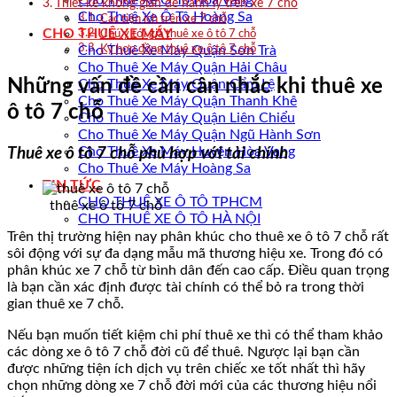
Cho Thuê Xe Ô Tô Hòa Vang
Thiết kế không gian để hành lý trên xe 7 chỗ
Cho Thuê Xe Ô Tô Hoàng Sa
Các tiện ích trên xe 7 chỗ
CHO THUÊ XE MÁY
Chú ý tới giá thuê xe ô tô 7 chỗ
Cho Thuê Xe Máy Quận Sơn Trà
Ký hợp đồng thuê xe ô tô 7 chỗ
Cho Thuê Xe Máy Quận Hải Châu
Những vấn đề cần cân nhắc khi thuê xe
Cho Thuê Xe Máy Quận Cẩm Lệ
Cho Thuê Xe Máy Quận Thanh Khê
ô tô 7 chỗ
Cho Thuê Xe Máy Quận Liên Chiểu
Cho Thuê Xe Máy Quận Ngũ Hành Sơn
Cho Thuê Xe Máy Huyện Hòa Vang
Thuê xe ô tô 7 chỗ phù hợp với tài chính
Cho Thuê Xe Máy Hoàng Sa
TIN TỨC
CHO THUÊ XE Ô TÔ TPHCM
thuê xe ô tô 7 chỗ
CHO THUÊ XE Ô TÔ HÀ NỘI
Trên thị trường hiện nay phân khúc cho thuê xe ô tô 7 chỗ rất
sôi động với sự đa dạng mẫu mã thương hiệu xe. Trong đó có
phân khúc xe 7 chỗ từ bình dân đến cao cấp. Điều quan trọng
là bạn cần xác định được tài chính có thể bỏ ra trong thời
gian thuê xe 7 chỗ.
Nếu bạn muốn tiết kiệm chi phí thuê xe thì có thể tham khảo
các dòng xe ô tô 7 chỗ đời cũ để thuê. Ngược lại bạn cần
được những tiện ích dịch vụ trên chiếc xe tốt nhất thì hãy
chọn những dòng xe 7 chỗ đời mới của các thương hiệu nổi