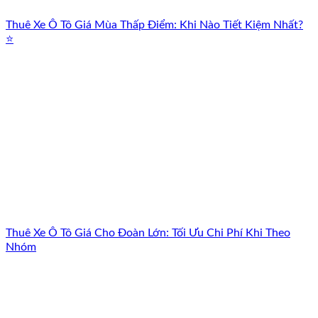
Thuê Xe Ô Tô Giá Mùa Thấp Điểm: Khi Nào Tiết Kiệm Nhất?
⭐
Thuê Xe Ô Tô Giá Cho Đoàn Lớn: Tối Ưu Chi Phí Khi Theo
Nhóm