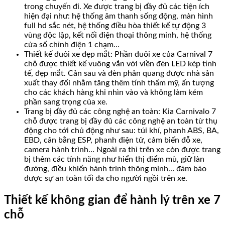
trong chuyến đi. Xe được trang bị đầy đủ các tiện ích
hiện đại như: hệ thống âm thanh sống động, màn hình
full hd sắc nét, hệ thống điều hòa thiết kế tự động 3
vùng độc lập, kết nối điện thoại thông minh, hệ thống
cửa sổ chỉnh điện 1 chạm…
Thiết kế đuôi xe đẹp mắt: Phần đuôi xe của Carnival 7
chỗ được thiết kế vuông vắn với viền đèn LED kép tinh
tế, đẹp mắt. Cản sau và đèn phản quang được nhà sản
xuất thay đổi nhằm tăng thêm tính thẩm mỹ, ấn tượng
cho các khách hàng khi nhìn vào và không làm kém
phần sang trọng của xe.
Trang bị đầy đủ các công nghệ an toàn: Kia Carnivalo 7
chỗ được trang bị đầy đủ các công nghệ an toàn từ thụ
động cho tới chủ động như sau: túi khí, phanh ABS, BA,
EBD, cân bằng ESP, phanh điện tử, cảm biến đỗ xe,
camera hành trình… Ngoài ra thì trên xe còn được trang
bị thêm các tính năng như hiển thị điểm mù, giữ làn
đường, điều khiển hành trình thông minh… đảm bảo
được sự an toàn tối đa cho người ngồi trên xe.
Thiết kế không gian để hành lý trên xe 7
chỗ