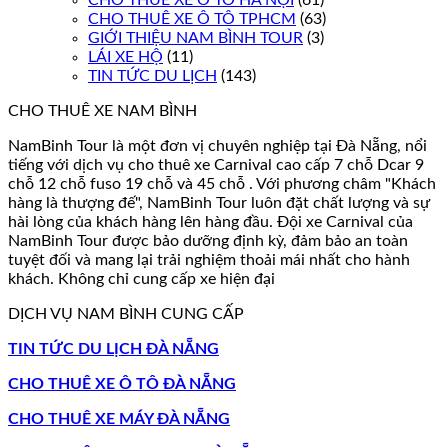
CHO THUÊ XE Ô TÔ TPHCM
(63)
GIỚI THIỆU NAM BÌNH TOUR
(3)
LÁI XE HỘ
(11)
TIN TỨC DU LỊCH
(143)
CHO THUÊ XE NAM BÌNH
NamBinh Tour là một đơn vị chuyên nghiệp tại Đà Nẵng, nổi
tiếng với dịch vụ cho thuê xe Carnival cao cấp 7 chỗ Dcar 9
chỗ 12 chỗ fuso 19 chỗ và 45 chỗ . Với phương châm "Khách
hàng là thượng đế", NamBinh Tour luôn đặt chất lượng và sự
hài lòng của khách hàng lên hàng đầu. Đội xe Carnival của
NamBinh Tour được bảo dưỡng định kỳ, đảm bảo an toàn
tuyệt đối và mang lại trải nghiệm thoải mái nhất cho hành
khách. Không chỉ cung cấp xe hiện đại
DỊCH VỤ NAM BÌNH CUNG CẤP
TIN TỨC DU LỊCH ĐÀ NẴNG
CHO THUÊ XE Ô TÔ ĐÀ NẴNG
CHO THUÊ XE MÁY ĐÀ NẴNG