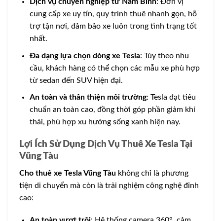
Dịch vụ chuyên nghiệp từ Nam Bình
: Đơn vị
cung cấp xe uy tín, quy trình thuê nhanh gọn, hỗ
trợ tận nơi, đảm bảo xe luôn trong tình trạng tốt
nhất.
Đa dạng lựa chọn dòng xe Tesla
: Tùy theo nhu
cầu, khách hàng có thể chọn các mẫu xe phù hợp
từ sedan đến SUV hiện đại.
An toàn và thân thiện môi trường
: Tesla đạt tiêu
chuẩn an toàn cao, đồng thời góp phần giảm khí
thải, phù hợp xu hướng sống xanh hiện nay.
Lợi Ích Sử Dụng Dịch Vụ Thuê Xe Tesla Tại
Vũng Tàu
Cho thuê xe Tesla Vũng Tàu
không chỉ là phương
tiện di chuyển mà còn là trải nghiệm công nghệ đỉnh
cao:
An toàn vượt trội
: Hệ thống camera 360°, cảm