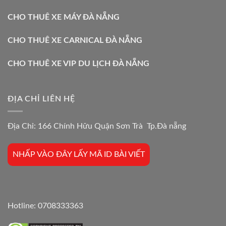
CHO THUÊ XE MÁY ĐÀ NẴNG
CHO THUÊ XE CARNICAL ĐÀ NẴNG
CHO THUÊ XE VIP DU LỊCH ĐÀ NẴNG
ĐỊA CHỈ LIÊN HỆ
Địa Chỉ: 166 Chính Hữu Quận Sơn Trà Tp.Đà nẵng
NHẤP VÀO ĐÂY LẤY MÃ ID BÀI VIẾT
Hotline:
0708333363