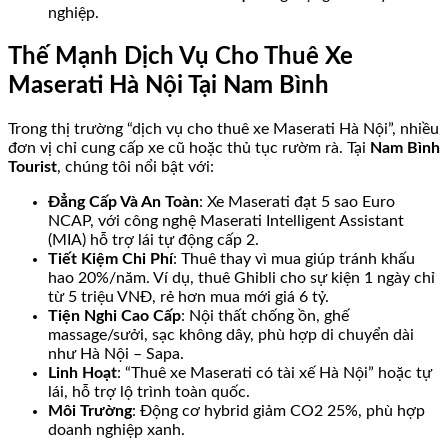
nghiệp.
Thế Mạnh Dịch Vụ Cho Thuê Xe
Maserati Hà Nội Tại Nam Bình
Trong thị trường “dịch vụ cho thuê xe Maserati Hà Nội”, nhiều
đơn vị chỉ cung cấp xe cũ hoặc thủ tục rườm rà. Tại
Nam Bình
Tourist
, chúng tôi nổi bật với:
Đẳng Cấp Và An Toàn
: Xe Maserati đạt 5 sao Euro
NCAP, với công nghệ Maserati Intelligent Assistant
(MIA) hỗ trợ lái tự động cấp 2.
Tiết Kiệm Chi Phí
: Thuê thay vì mua giúp tránh khấu
hao 20%/năm. Ví dụ, thuê Ghibli cho sự kiện 1 ngày chỉ
từ 5 triệu VNĐ, rẻ hơn mua mới giá 6 tỷ.
Tiện Nghi Cao Cấp
: Nội thất chống ồn, ghế
massage/sưởi, sạc không dây, phù hợp di chuyển dài
như Hà Nội – Sapa.
Linh Hoạt
: “Thuê xe Maserati có tài xế Hà Nội” hoặc tự
lái, hỗ trợ lộ trình toàn quốc.
Môi Trường
: Động cơ hybrid giảm CO2 25%, phù hợp
doanh nghiệp xanh.