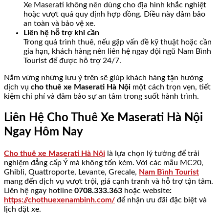
Xe Maserati không nên dùng cho địa hình khắc nghiệt
hoặc vượt quá quy định hợp đồng. Điều này đảm bảo
an toàn và bảo vệ xe.
Liên hệ hỗ trợ khi cần
Trong quá trình thuê, nếu gặp vấn đề kỹ thuật hoặc cần
gia hạn, khách hàng nên liên hệ ngay đội ngũ Nam Bình
Tourist để được hỗ trợ 24/7.
Nắm vững những lưu ý trên sẽ giúp khách hàng tận hưởng
dịch vụ
cho thuê xe Maserati Hà Nội
một cách trọn vẹn, tiết
kiệm chi phí và đảm bảo sự an tâm trong suốt hành trình.
Liên Hệ Cho Thuê Xe Maserati Hà Nội
Ngay Hôm Nay
Cho thuê xe Maserati Hà Nội
là lựa chọn lý tưởng để trải
nghiệm đẳng cấp Ý mà không tốn kém. Với các mẫu MC20,
Ghibli, Quattroporte, Levante, Grecale,
Nam Bình Tourist
mang đến dịch vụ vượt trội, giá cạnh tranh và hỗ trợ tận tâm.
Liên hệ ngay hotline
0708.333.363
hoặc website
:
https://chothuexenambinh.com/
để nhận ưu đãi đặc biệt và
lịch đặt xe.