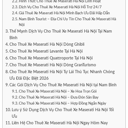
Cho Thuê Xe Ô Tô Hòa Vang
Hình Thức Cho Thuê Xe Maserati Hà Nội Linh Hoạt
Cho Thuê Xe Ô Tô Hoàng Sa
Dịch Vụ Cho Thuê Xe Maserati Hà Nội Hỗ Trợ 24/7
CHO THUÊ XE MÁY
Giá Thuê Xe Maserati Hà Nội Minh Bạch Ưu Đãi Hấp Dẫn
Cho Thuê Xe Máy Quận Sơn Trà
Nam Bình Tourist – Địa Chỉ Uy Tín Cho Thuê Xe Maserati Hà
Cho Thuê Xe Máy Quận Hải Châu
Nội
Cho Thuê Xe Máy Quận Cẩm Lệ
Thế Mạnh Dịch Vụ Cho Thuê Xe Maserati Hà Nội Tại Nam
Cho Thuê Xe Máy Quận Thanh Khê
Bình
Cho Thuê Xe Máy Quận Liên Chiểu
Cho Thuê Xe Máy Quận Ngũ Hành Sơn
Cho Thuê Xe Maserati Hà Nội Dòng Ghibli
Cho Thuê Xe Máy Huyện Hòa Vang
Cho Thuê Xe Maserati Levante Tại Hà Nội
Cho Thuê Xe Máy Hoàng Sa
Cho Thuê Xe Maserati Quattroporte Tại Hà Nội
TIN TỨC
Cho Thuê Xe Maserati Hà Nội Dòng GranTurismo
CHO THUÊ XE Ô TÔ TPHCM
CHO THUÊ XE Ô TÔ HÀ NỘI
Cho Thuê Xe Maserati Hà Nội Tự Lái Thủ Tục Nhanh Chóng
Ưu Đãi Đặc Biệt 2026
Các Gói Dịch Vụ Cho Thuê Xe Maserati Hà Nội tại Nam Bình
Cho Thuê Xe Maserati Hà Nội – Xe Hoa Trọn Gói
Cho Thuê Xe Maserati Hà Nội – Đưa Đón Sân Bay
Cho Thuê Xe Maserati Hà Nội – Hợp Đồng Ngắn Ngày
Lưu ý Sử Dụng Dịch Vụ Cho Thuê Xe Maserati Hà Nội Tối
Ưu
Liên Hệ Cho Thuê Xe Maserati Hà Nội Ngay Hôm Nay