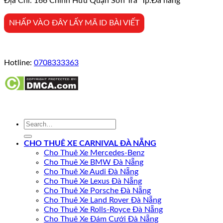
Địa Chỉ: 166 Chính Hữu Quận Sơn Trà Tp.Đà nẵng
NHẤP VÀO ĐÂY LẤY MÃ ID BÀI VIẾT
Hotline:
0708333363
CHO THUÊ XE CARNIVAL ĐÀ NẴNG
Cho Thuê Xe Mercedes-Benz
Cho Thuê Xe BMW Đà Nẵng
Cho Thuê Xe Audi Đà Nẵng
Cho Thuê Xe Lexus Đà Nẵng
Cho Thuê Xe Porsche Đà Nẵng
Cho Thuê Xe Land Rover Đà Nẵng
Cho Thuê Xe Rolls-Royce Đà Nẵng
Cho Thuê Xe Đám Cưới Đà Nẵng