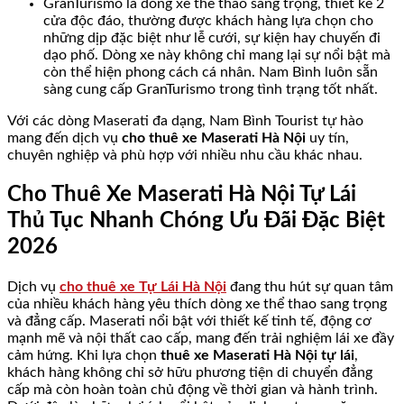
GranTurismo là dòng xe thể thao sang trọng, thiết kế 2
cửa độc đáo, thường được khách hàng lựa chọn cho
những dịp đặc biệt như lễ cưới, sự kiện hay chuyến đi
dạo phố. Dòng xe này không chỉ mang lại sự nổi bật mà
còn thể hiện phong cách cá nhân. Nam Bình luôn sẵn
sàng cung cấp GranTurismo trong tình trạng tốt nhất.
Với các dòng Maserati đa dạng, Nam Bình Tourist tự hào
mang đến dịch vụ
cho thuê xe Maserati Hà Nội
uy tín,
chuyên nghiệp và phù hợp với nhiều nhu cầu khác nhau.
Cho Thuê Xe Maserati Hà Nội Tự Lái
Thủ Tục Nhanh Chóng Ưu Đãi Đặc Biệt
2026
Dịch vụ
cho thuê xe Tự Lái Hà Nội
đang thu hút sự quan tâm
của nhiều khách hàng yêu thích dòng xe thể thao sang trọng
và đẳng cấp. Maserati nổi bật với thiết kế tinh tế, động cơ
mạnh mẽ và nội thất cao cấp, mang đến trải nghiệm lái xe đầy
cảm hứng. Khi lựa chọn
thuê xe Maserati Hà Nội tự lái
,
khách hàng không chỉ sở hữu phương tiện di chuyển đẳng
cấp mà còn hoàn toàn chủ động về thời gian và hành trình.