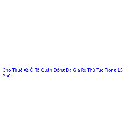
Cho Thuê Xe Ô Tô Quận Đống Đa Giá Rẻ Thủ Tục Trong 15
Phút