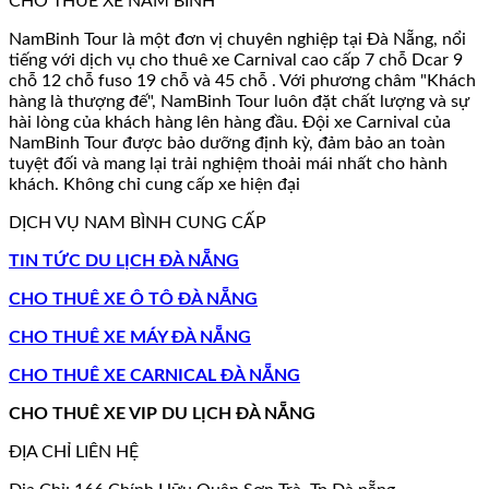
CHO THUÊ XE NAM BÌNH
NamBinh Tour là một đơn vị chuyên nghiệp tại Đà Nẵng, nổi
tiếng với dịch vụ cho thuê xe Carnival cao cấp 7 chỗ Dcar 9
chỗ 12 chỗ fuso 19 chỗ và 45 chỗ . Với phương châm "Khách
hàng là thượng đế", NamBinh Tour luôn đặt chất lượng và sự
hài lòng của khách hàng lên hàng đầu. Đội xe Carnival của
NamBinh Tour được bảo dưỡng định kỳ, đảm bảo an toàn
tuyệt đối và mang lại trải nghiệm thoải mái nhất cho hành
khách. Không chỉ cung cấp xe hiện đại
DỊCH VỤ NAM BÌNH CUNG CẤP
TIN TỨC DU LỊCH ĐÀ NẴNG
CHO THUÊ XE Ô TÔ ĐÀ NẴNG
CHO THUÊ XE MÁY ĐÀ NẴNG
CHO THUÊ XE CARNICAL ĐÀ NẴNG
CHO THUÊ XE VIP DU LỊCH ĐÀ NẴNG
ĐỊA CHỈ LIÊN HỆ