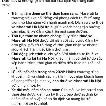
Dưới đây là những lợi ích nổi bật của dịch vụ trong năm
2026.
Trải nghiệm dòng xe thể thao hạng sang:
Maserati là
thương hiệu xe nổi tiếng với phong cách thiết kế sang
trọng và khả năng vận hành mạnh mẽ. Dịch vụ
cho thuê
xe Maserati Hà Nội tự lái
giúp khách hàng tận hưởng
cảm giác lái xe đẳng cấp trên mọi cung đường.
Thủ tục thuê xe nhanh chóng:
Quy trình
thuê xe
Maserati Hà Nội
được tối giản với các bước đăng ký
đơn giản, giấy tờ rõ ràng và thời gian nhận xe nhanh,
giúp khách hàng tiết kiệm thời gian.
Chủ động lịch trình di chuyển:
Với hình thức
thuê xe
Maserati tự lái tại Hà Nội
, khách hàng có thể tự do sắp
xếp hành trình, thời gian và điểm đến theo nhu cầu cá
nhân.
Ưu đãi hấp dẫn trong năm 2026:
Nhiều chương trình
khuyến mãi và chính sách giá linh hoạt giúp khách hàng
dễ dàng tiếp cận dịch vụ
cho thuê xe Maserati Hà Nội
với chi phí hợp lý.
Xe đời mới, đảm bảo an toàn:
Các mẫu xe Maserati cho
thuê đều được kiểm tra kỹ thuật, bảo dưỡng định kỳ
nhằm đảm bảo vận hành ổn định và mang lại trải
nghiệm lái xe tốt nhất.