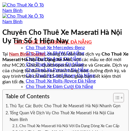
Bỏ
qua
nội
dung
Chuyên Cho Thuê Xe Maserati Hà Nội
Uy Tín Số 1 Hiện Nay
CHO THUÊ XE CARNIVAL ĐÀ NẴNG
Cho Thuê Xe Mercedes-Benz
Cho Thuê Xe BMW Đà Nẵng
Tại
Nam Bình Tourist
, chúng tôi dẫn đầu dịch vụ
Cho Thuê Xe
Cho Thuê Xe Audi Đà Nẵng
Maserati Hà Nội Đa Dạng Xe Mới
, với các mẫu xe đời mới
Cho Thuê Xe Lexus Đà Nẵng
như MC20, Ghibli, Quattroporte, Levante và Grecale. Dịch vụ
Cho Thuê Xe Porsche Đà Nẵng
của chúng tôi đảm bảo xe chính hãng, bảo dưỡng định kỳ, và
Cho Thuê Xe Land Rover Đà Nẵng
quy trình thuê chỉ mất 15-30 phút, giúp bạn tiết kiệm thời
Cho Thuê Xe Rolls-Royce Đà Nẵng
gian tối đa.
Cho Thuê Xe Đám Cưới Đà Nẵng
CHO THUÊ XE Ô TÔ ĐÀ NẴNG
Table of Contents
Cho Thuê Xe Ô Tô Quận Sơn Trà
Cho Thuê Xe Ô Tô Quận Hải Châu
Thủ Tục Các Bước Cho Thuê Xe Maserati Hà Nội Nhanh Gọn
Cho Thuê Xe Ô Tô Quận Cẩm Lệ
Tổng Quan Về Dịch Vụ Cho Thuê Xe Maserati Hà Nội Của
Cho Thuê Xe Ô Tô Quận Thanh Khê
Nam Bình
Cho Thuê Xe Ô Tô Quận Ngũ Hành Sơn
Cho Thuê Xe Ô Tô Quận Liên Chiểu
Cho Thuê Xe Maserati Hà Nội Với Đa Dạng Dòng Xe Cao Cấp