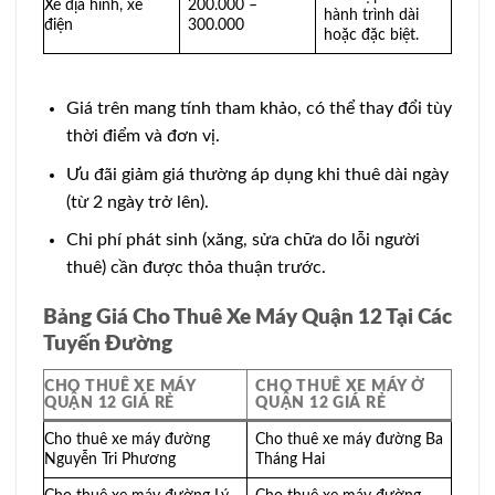
Xe địa hình, xe
200.000 –
hành trình dài
điện
300.000
hoặc đặc biệt.
Giá trên mang tính tham khảo, có thể thay đổi tùy
thời điểm và đơn vị.
Ưu đãi giảm giá thường áp dụng khi thuê dài ngày
(từ 2 ngày trở lên).
Chi phí phát sinh (xăng, sửa chữa do lỗi người
thuê) cần được thỏa thuận trước.
Bảng Giá Cho Thuê Xe Máy Quận 12 Tại Các
Tuyến Đường
CHO THUÊ XE MÁY
CHO THUÊ XE MÁY Ở
QUẬN 12 GIÁ RẺ
QUẬN 12 GIÁ RẺ
Cho thuê xe máy đường
Cho thuê xe máy đường Ba
Nguyễn Tri Phương
Tháng Hai