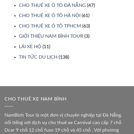
CHO THUÊ XE Ô TÔ ĐÀ NẴNG
(47)
CHO THUÊ XE Ô TÔ HÀ NỘI
(61)
CHO THUÊ XE Ô TÔ TPHCM
(63)
GIỚI THIỆU NAM BÌNH TOUR
(3)
LÁI XE HỘ
(11)
TIN TỨC DU LỊCH
(138)
CHO THUÊ XE NAM BÌNH
NamBinh Tour là một đơn vị chuyên nghiệp tại Đà Nẵng,
nổi tiếng với dịch vụ cho thuê xe Carnival cao cấp 7 chỗ
Dcar 9 chỗ 12 chỗ fuso 19 chỗ và 45 chỗ . Với phương