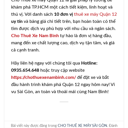
Cho Thuê xe máy Quận 12 là giải pháp lý tưởng để
khám phá TP.HCM một cách tiết kiệm, linh hoạt và
thú vị. Với danh sách
10 đơn vị
thuê xe máy Quận 12
uy tín
và bảng giá chi tiết trên, bạn hoàn toàn có thể
tìm được dịch vụ phù hợp với nhu cầu và ngân sách.
Cho Thuê Xe Nam Bình
tự hào là đơn vị hàng đầu,
mang đến xe chất lượng cao, dịch vụ tận tâm, và giá
cả cạnh tranh.
Hãy liên hệ ngay với chúng tôi qua
Hotline:
0935.654.648
hoặc truy cập website
https://chothuexenambinh.com/
để đặt xe và bắt
đầu hành trình khám phá Quận 12 ngay hôm nay! Vi
vu Sài Gòn, an toàn và thoải mái cùng Nam Bình!
Bài viết này được đăng trong
CHO THUÊ XE MÁY SÀI GÒN
. Đánh