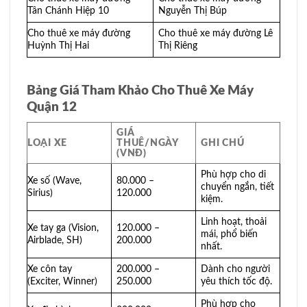
Tân Chánh Hiệp 10
Nguyễn Thị Búp
Cho thuê xe máy đường
Cho thuê xe máy đường Lê
Huỳnh Thị Hai
Thị Riêng
Bảng Giá Tham Khảo Cho Thuê Xe Máy
Quận 12
GIÁ
LOẠI XE
THUÊ/NGÀY
GHI CHÚ
(VNĐ)
Phù hợp cho di
Xe số (Wave,
80.000 –
chuyển ngắn, tiết
Sirius)
120.000
kiệm.
Linh hoạt, thoải
Xe tay ga (Vision,
120.000 –
mái, phổ biến
Airblade, SH)
200.000
nhất.
Xe côn tay
200.000 –
Dành cho người
(Exciter, Winner)
250.000
yêu thích tốc độ.
Phù hợp cho