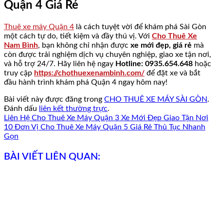
Quận 4 Giá Rẻ
Thuê xe máy Quận 4
là cách tuyệt vời để khám phá Sài Gòn
một cách tự do, tiết kiệm và đầy thú vị. Với
Cho Thuê Xe
Nam Bình
, bạn không chỉ nhận được
xe mới đẹp, giá rẻ
mà
còn được trải nghiệm dịch vụ chuyên nghiệp, giao xe tận nơi,
và hỗ trợ 24/7. Hãy liên hệ ngay
Hotline: 0935.654.648
hoặc
truy cập
https://chothuexenambinh.com/
để đặt xe và bắt
đầu hành trình khám phá Quận 4 ngay hôm nay!
Bài viết này được đăng trong
CHO THUÊ XE MÁY SÀI GÒN
.
Đánh dấu
liên kết thường trực
.
Liên Hệ Cho Thuê Xe Máy Quận 3 Xe Mới Đẹp Giao Tận Nơi
10 Đơn Vị Cho Thuê Xe Máy Quận 5 Giá Rẻ Thủ Tục Nhanh
Gọn
BÀI VIẾT LIÊN QUAN: