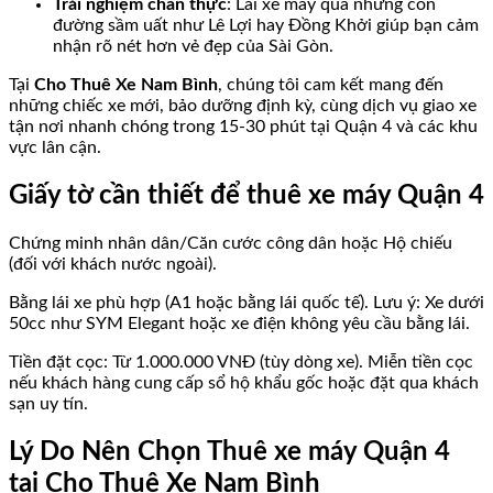
Trải nghiệm chân thực
: Lái xe máy qua những con
đường sầm uất như Lê Lợi hay Đồng Khởi giúp bạn cảm
nhận rõ nét hơn vẻ đẹp của Sài Gòn.
Tại
Cho Thuê Xe Nam Bình
, chúng tôi cam kết mang đến
những chiếc xe mới, bảo dưỡng định kỳ, cùng dịch vụ giao xe
tận nơi nhanh chóng trong 15-30 phút tại Quận 4 và các khu
vực lân cận.
Giấy tờ cần thiết để thuê xe máy Quận 4
Chứng minh nhân dân/Căn cước công dân hoặc Hộ chiếu
(đối với khách nước ngoài).
Bằng lái xe phù hợp (A1 hoặc bằng lái quốc tế). Lưu ý: Xe dưới
50cc như SYM Elegant hoặc xe điện không yêu cầu bằng lái.
Tiền đặt cọc: Từ 1.000.000 VNĐ (tùy dòng xe). Miễn tiền cọc
nếu khách hàng cung cấp sổ hộ khẩu gốc hoặc đặt qua khách
sạn uy tín.
Lý Do Nên Chọn Thuê xe máy Quận 4
tại Cho Thuê Xe Nam Bình