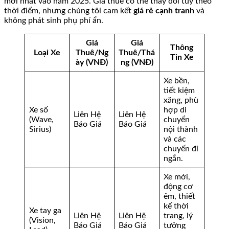
mới nhất vào năm 2025. Giá thuê có thể thay đổi tùy theo
thời điểm, nhưng chúng tôi cam kết
giá rẻ cạnh tranh
và
không phát sinh phụ phí ẩn.
Giá
Giá
Thông
Loại Xe
Thuê/Ng
Thuê/Thá
Tin Xe
ày (VNĐ)
ng (VNĐ)
Xe bền,
tiết kiệm
xăng, phù
Xe số
hợp di
Liên Hệ
Liên Hệ
(Wave,
chuyển
Báo Giá
Báo Giá
Sirius)
nội thành
và các
chuyến đi
ngắn.
Xe mới,
động cơ
êm, thiết
kế thời
Xe tay ga
Liên Hệ
Liên Hệ
trang, lý
(Vision,
Báo Giá
Báo Giá
tưởng