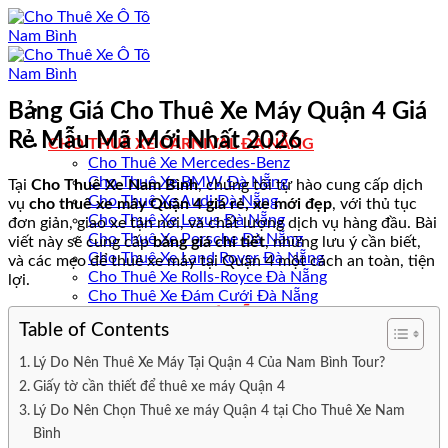
Bỏ
qua
nội
dung
Bảng Giá Cho Thuê Xe Máy Quận 4 Giá
Rẻ Mẫu Mã Mới Nhất 2026
CHO THUÊ XE CARNIVAL ĐÀ NẴNG
Cho Thuê Xe Mercedes-Benz
Cho Thuê Xe BMW Đà Nẵng
Tại
Cho Thuê Xe Nam Bình
, chúng tôi tự hào cung cấp dịch
Cho Thuê Xe Audi Đà Nẵng
vụ
cho thuê xe máy Quận 4 giá rẻ, xe mới đẹp
, với thủ tục
Cho Thuê Xe Lexus Đà Nẵng
đơn giản, giao xe tận nơi, và chất lượng dịch vụ hàng đầu. Bài
Cho Thuê Xe Porsche Đà Nẵng
viết này sẽ cung cấp
bảng giá chi tiết
, những lưu ý cần biết,
Cho Thuê Xe Land Rover Đà Nẵng
và các mẹo để thuê xe máy tại Quận 4 một cách an toàn, tiện
Cho Thuê Xe Rolls-Royce Đà Nẵng
lợi.
Cho Thuê Xe Đám Cưới Đà Nẵng
CHO THUÊ XE Ô TÔ ĐÀ NẴNG
Table of Contents
Cho Thuê Xe Ô Tô Quận Sơn Trà
Cho Thuê Xe Ô Tô Quận Hải Châu
Lý Do Nên Thuê Xe Máy Tại Quận 4 Của Nam Bình Tour?
Cho Thuê Xe Ô Tô Quận Cẩm Lệ
Giấy tờ cần thiết để thuê xe máy Quận 4
Cho Thuê Xe Ô Tô Quận Thanh Khê
Cho Thuê Xe Ô Tô Quận Ngũ Hành Sơn
Lý Do Nên Chọn Thuê xe máy Quận 4 tại Cho Thuê Xe Nam
Cho Thuê Xe Ô Tô Quận Liên Chiểu
Bình