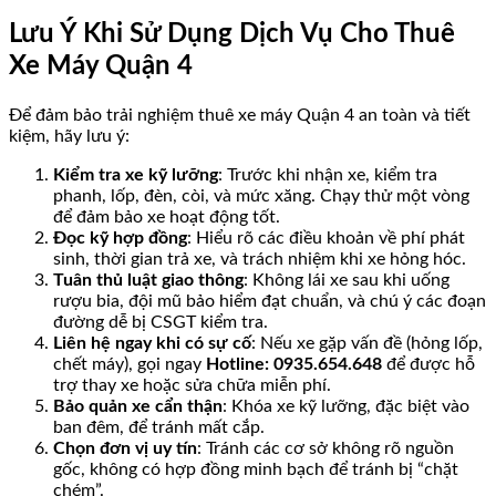
Lưu Ý Khi Sử Dụng Dịch Vụ Cho Thuê
Xe Máy Quận 4
Để đảm bảo trải nghiệm thuê xe máy Quận 4 an toàn và tiết
kiệm, hãy lưu ý:
Kiểm tra xe kỹ lưỡng
: Trước khi nhận xe, kiểm tra
phanh, lốp, đèn, còi, và mức xăng. Chạy thử một vòng
để đảm bảo xe hoạt động tốt.
Đọc kỹ hợp đồng
: Hiểu rõ các điều khoản về phí phát
sinh, thời gian trả xe, và trách nhiệm khi xe hỏng hóc.
Tuân thủ luật giao thông
: Không lái xe sau khi uống
rượu bia, đội mũ bảo hiểm đạt chuẩn, và chú ý các đoạn
đường dễ bị CSGT kiểm tra.
Liên hệ ngay khi có sự cố
: Nếu xe gặp vấn đề (hỏng lốp,
chết máy), gọi ngay
Hotline: 0935.654.648
để được hỗ
trợ thay xe hoặc sửa chữa miễn phí.
Bảo quản xe cẩn thận
: Khóa xe kỹ lưỡng, đặc biệt vào
ban đêm, để tránh mất cắp.
Chọn đơn vị uy tín
: Tránh các cơ sở không rõ nguồn
gốc, không có hợp đồng minh bạch để tránh bị “chặt
chém”.