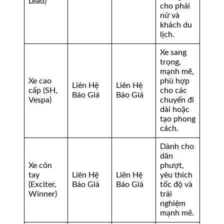
Lead)
cho phái
nữ và
khách du
lịch.
Xe sang
trọng,
mạnh mẽ,
Xe cao
phù hợp
Liên Hệ
Liên Hệ
cấp (SH,
cho các
Báo Giá
Báo Giá
Vespa)
chuyến đi
dài hoặc
tạo phong
cách.
Dành cho
dân
Xe côn
phượt,
tay
Liên Hệ
Liên Hệ
yêu thích
(Exciter,
Báo Giá
Báo Giá
tốc độ và
Winner)
trải
nghiệm
mạnh mẽ.