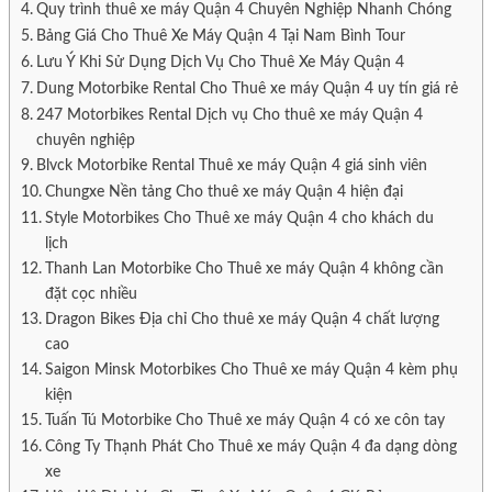
Cho Thuê Xe Ô Tô Hòa Vang
Quy trình thuê xe máy Quận 4 Chuyên Nghiệp Nhanh Chóng
Cho Thuê Xe Ô Tô Hoàng Sa
Bảng Giá Cho Thuê Xe Máy Quận 4 Tại Nam Bình Tour
CHO THUÊ XE MÁY
Lưu Ý Khi Sử Dụng Dịch Vụ Cho Thuê Xe Máy Quận 4
Cho Thuê Xe Máy Quận Sơn Trà
Cho Thuê Xe Máy Quận Hải Châu
Dung Motorbike Rental Cho Thuê xe máy Quận 4 uy tín giá rẻ
Cho Thuê Xe Máy Quận Cẩm Lệ
247 Motorbikes Rental Dịch vụ Cho thuê xe máy Quận 4
Cho Thuê Xe Máy Quận Thanh Khê
chuyên nghiệp
Cho Thuê Xe Máy Quận Liên Chiểu
Blvck Motorbike Rental Thuê xe máy Quận 4 giá sinh viên
Cho Thuê Xe Máy Quận Ngũ Hành Sơn
Cho Thuê Xe Máy Huyện Hòa Vang
Chungxe Nền tảng Cho thuê xe máy Quận 4 hiện đại
Cho Thuê Xe Máy Hoàng Sa
Style Motorbikes Cho Thuê xe máy Quận 4 cho khách du
TIN TỨC
lịch
CHO THUÊ XE Ô TÔ TPHCM
Thanh Lan Motorbike Cho Thuê xe máy Quận 4 không cần
CHO THUÊ XE Ô TÔ HÀ NỘI
đặt cọc nhiều
Dragon Bikes Địa chỉ Cho thuê xe máy Quận 4 chất lượng
cao
Saigon Minsk Motorbikes Cho Thuê xe máy Quận 4 kèm phụ
kiện
Tuấn Tú Motorbike Cho Thuê xe máy Quận 4 có xe côn tay
Công Ty Thạnh Phát Cho Thuê xe máy Quận 4 đa dạng dòng
xe