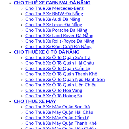
CHO THUÊ XE CARNIVAL ĐÀ NẴNG
Cho Thuê Xe Mercedes-Benz
Cho Thuê Xe BMW Đà Nẵng
Cho Thuê Xe Audi Đà Nẵng
Cho Thuê Xe Lexus Đà Nẵng
Cho Thuê Xe Porsche Đà Nẵng
Cho Thuê Xe Land Rover Đà Nẵng
Cho Thuê Xe Rolls-Royce Đà Nẵng
Cho Thuê Xe Đám Cưới Đà Nẵng
CHO THUÊ XE Ô TÔ ĐÀ NẴNG
Cho Thuê Xe Ô Tô Quận Sơn Trà
Cho Thuê Xe Ô Tô Quận Hải Châu
Cho Thuê Xe Ô Tô Quận Cẩm Lệ
Cho Thuê Xe Ô Tô Quận Thanh Khê
Cho Thuê Xe Ô Tô Quận Ngũ Hành Sơn
Cho Thuê Xe Ô Tô Quận Liên Chiểu
Cho Thuê Xe Ô Tô Hòa Vang
Cho Thuê Xe Ô Tô Hoàng Sa
CHO THUÊ XE MÁY
Cho Thuê Xe Máy Quận Sơn Trà
Cho Thuê Xe Máy Quận Hải Châu
Cho Thuê Xe Máy Quận Cẩm Lệ
Cho Thuê Xe Máy Quận Thanh Khê
Cho Thuê Xe Máy Quận Liên Chiểu