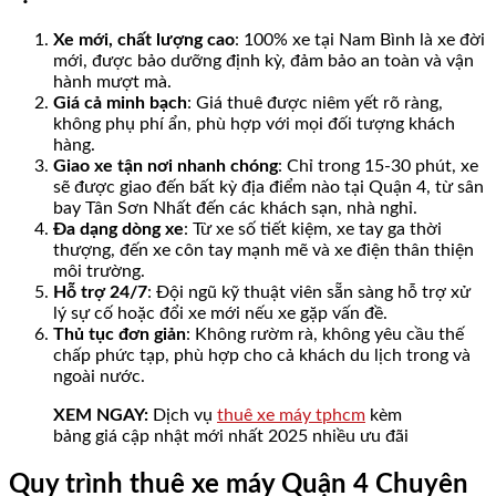
Xe mới, chất lượng cao
: 100% xe tại Nam Bình là xe đời
mới, được bảo dưỡng định kỳ, đảm bảo an toàn và vận
hành mượt mà.
Giá cả minh bạch
: Giá thuê được niêm yết rõ ràng,
không phụ phí ẩn, phù hợp với mọi đối tượng khách
hàng.
Giao xe tận nơi nhanh chóng
: Chỉ trong 15-30 phút, xe
sẽ được giao đến bất kỳ địa điểm nào tại Quận 4, từ sân
bay Tân Sơn Nhất đến các khách sạn, nhà nghỉ.
Đa dạng dòng xe
: Từ xe số tiết kiệm, xe tay ga thời
thượng, đến xe côn tay mạnh mẽ và xe điện thân thiện
môi trường.
Hỗ trợ 24/7
: Đội ngũ kỹ thuật viên sẵn sàng hỗ trợ xử
lý sự cố hoặc đổi xe mới nếu xe gặp vấn đề.
Thủ tục đơn giản
: Không rườm rà, không yêu cầu thế
chấp phức tạp, phù hợp cho cả khách du lịch trong và
ngoài nước.
XEM NGAY:
Dịch vụ
thuê xe máy tphcm
kèm
bảng giá cập nhật mới nhất 2025 nhiều ưu đãi
Quy trình thuê xe máy Quận 4 Chuyên