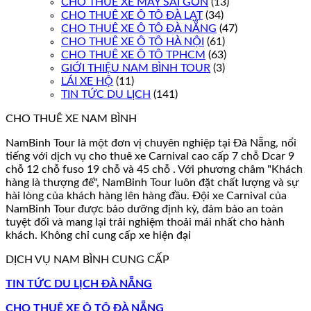
CHO THUÊ XE MÁY SÀI GÒN
(13)
CHO THUÊ XE Ô TÔ ĐÀ LẠT
(34)
CHO THUÊ XE Ô TÔ ĐÀ NẴNG
(47)
CHO THUÊ XE Ô TÔ HÀ NỘI
(61)
CHO THUÊ XE Ô TÔ TPHCM
(63)
GIỚI THIỆU NAM BÌNH TOUR
(3)
LÁI XE HỘ
(11)
TIN TỨC DU LỊCH
(141)
CHO THUÊ XE NAM BÌNH
NamBinh Tour là một đơn vị chuyên nghiệp tại Đà Nẵng, nổi
tiếng với dịch vụ cho thuê xe Carnival cao cấp 7 chỗ Dcar 9
chỗ 12 chỗ fuso 19 chỗ và 45 chỗ . Với phương châm "Khách
hàng là thượng đế", NamBinh Tour luôn đặt chất lượng và sự
hài lòng của khách hàng lên hàng đầu. Đội xe Carnival của
NamBinh Tour được bảo dưỡng định kỳ, đảm bảo an toàn
tuyệt đối và mang lại trải nghiệm thoải mái nhất cho hành
khách. Không chỉ cung cấp xe hiện đại
DỊCH VỤ NAM BÌNH CUNG CẤP
TIN TỨC DU LỊCH ĐÀ NẴNG
CHO THUÊ XE Ô TÔ ĐÀ NẴNG