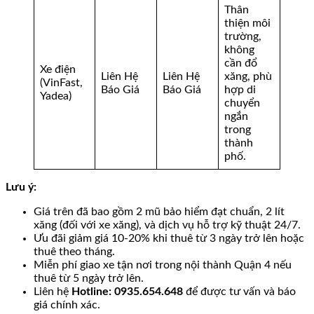
Thân
thiện môi
trường,
không
cần đổ
Xe điện
Liên Hệ
Liên Hệ
xăng, phù
(VinFast,
Báo Giá
Báo Giá
hợp di
Yadea)
chuyển
ngắn
trong
thành
phố.
Lưu ý:
Giá trên đã bao gồm 2 mũ bảo hiểm đạt chuẩn, 2 lít
xăng (đối với xe xăng), và dịch vụ hỗ trợ kỹ thuật 24/7.
Ưu đãi giảm giá 10-20% khi thuê từ 3 ngày trở lên hoặc
thuê theo tháng.
Miễn phí giao xe tận nơi trong nội thành Quận 4 nếu
thuê từ 5 ngày trở lên.
Liên hệ
Hotline: 0935.654.648
để được tư vấn và báo
giá chính xác.