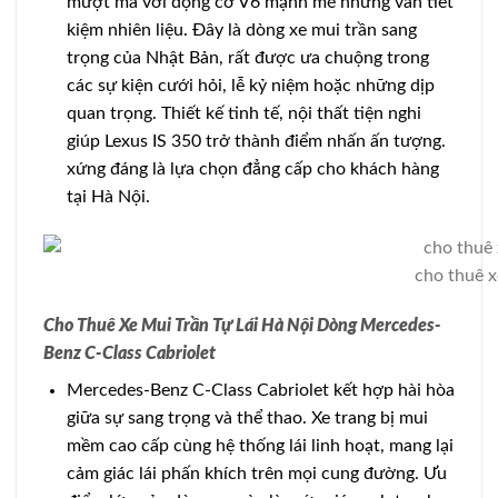
mượt mà với động cơ V6 mạnh mẽ nhưng vẫn tiết
kiệm nhiên liệu. Đây là dòng xe mui trần sang
trọng của Nhật Bản, rất được ưa chuộng trong
các sự kiện cưới hỏi, lễ kỷ niệm hoặc những dịp
quan trọng. Thiết kế tinh tế, nội thất tiện nghi
giúp Lexus IS 350 trở thành điểm nhấn ấn tượng.
xứng đáng là lựa chọn đẳng cấp cho khách hàng
tại Hà Nội.
cho thuê x
Cho Thuê Xe Mui Trần Tự Lái Hà Nội Dòng Mercedes-
Benz C-Class Cabriolet
Mercedes-Benz C-Class Cabriolet kết hợp hài hòa
giữa sự sang trọng và thể thao. Xe trang bị mui
mềm cao cấp cùng hệ thống lái linh hoạt, mang lại
cảm giác lái phấn khích trên mọi cung đường. Ưu