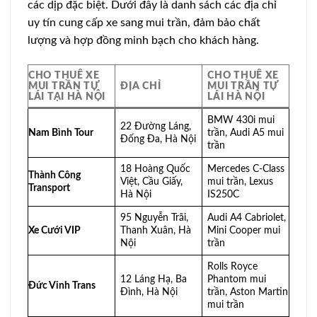
các dịp đặc biệt. Dưới đây là danh sách các địa chỉ
uy tín cung cấp xe sang mui trần, đảm bảo chất
lượng và hợp đồng minh bạch cho khách hàng.
CHO THUÊ XE
CHO THUÊ XE
MUI TRẦN TỰ
ĐỊA CHỈ
MUI TRẦN TỰ
LÁI TẠI HÀ NỘI
LÁI HÀ NỘI
BMW 430i mui
22 Đường Láng,
Nam Bình Tour
trần, Audi A5 mui
Đống Đa, Hà Nội
trần
18 Hoàng Quốc
Mercedes C-Class
Thành Công
Việt, Cầu Giấy,
mui trần, Lexus
Transport
Hà Nội
IS250C
95 Nguyễn Trãi,
Audi A4 Cabriolet,
Xe Cưới VIP
Thanh Xuân, Hà
Mini Cooper mui
Nội
trần
Rolls Royce
12 Láng Hạ, Ba
Phantom mui
Đức Vinh Trans
Đình, Hà Nội
trần, Aston Martin
mui trần