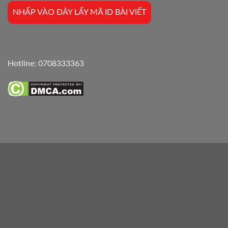
NHẤP VÀO ĐÂY LẤY MÃ ID BÀI VIẾT
Hotline:
0708333363