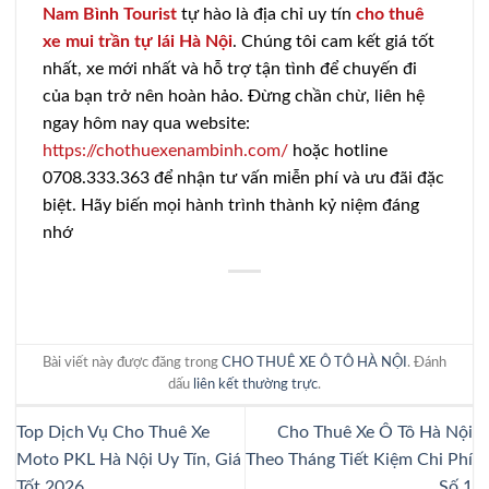
Nam Bình Tourist
tự hào là địa chỉ uy tín
cho thuê
xe mui trần tự
lái Hà Nội
. Chúng tôi cam kết giá tốt
nhất, xe mới nhất và hỗ trợ tận tình để chuyến đi
của bạn trở nên hoàn hảo. Đừng chần chừ, liên hệ
ngay hôm nay qua website:
https://chothuexenambinh.com/
hoặc hotline
0708.333.363 để nhận tư vấn miễn phí và ưu đãi đặc
biệt. Hãy biến mọi hành trình thành kỷ niệm đáng
nhớ
Bài viết này được đăng trong
CHO THUÊ XE Ô TÔ HÀ NỘI
. Đánh
dấu
liên kết thường trực
.
Top Dịch Vụ Cho Thuê Xe
Cho Thuê Xe Ô Tô Hà Nội
Moto PKL Hà Nội Uy Tín, Giá
Theo Tháng Tiết Kiệm Chi Phí
Tốt 2026
Số 1