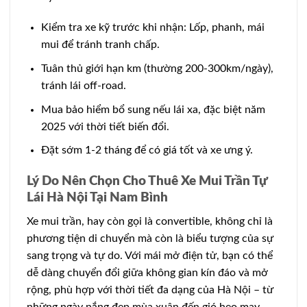
Kiểm tra xe kỹ trước khi nhận: Lốp, phanh, mái
mui để tránh tranh chấp.
Tuân thủ giới hạn km (thường 200-300km/ngày),
tránh lái off-road.
Mua bảo hiểm bổ sung nếu lái xa, đặc biệt năm
2025 với thời tiết biến đổi.
Đặt sớm 1-2 tháng để có giá tốt và xe ưng ý.
Lý Do Nên Chọn Cho Thuê Xe Mui Trần Tự
Lái Hà Nội Tại Nam Bình
Xe mui trần, hay còn gọi là convertible, không chỉ là
phương tiện di chuyển mà còn là biểu tượng của sự
sang trọng và tự do. Với mái mở điện tử, bạn có thể
dễ dàng chuyển đổi giữa không gian kín đáo và mở
rộng, phù hợp với thời tiết đa dạng của Hà Nội – từ
những ngày nắng đẹp mùa xuân đến gió heo may