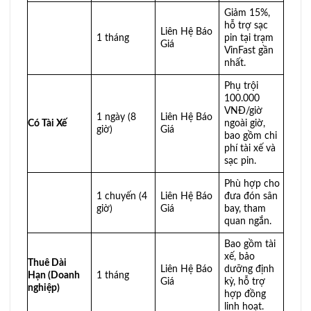
Giảm 15%,
hỗ trợ sạc
Liên Hệ Báo
1 tháng
pin tại trạm
Giá
VinFast gần
nhất.
Phụ trội
100.000
VNĐ/giờ
1 ngày (8
Liên Hệ Báo
Có Tài Xế
ngoài giờ,
giờ)
Giá
bao gồm chi
phí tài xế và
sạc pin.
Phù hợp cho
1 chuyến (4
Liên Hệ Báo
đưa đón sân
giờ)
Giá
bay, tham
quan ngắn.
Bao gồm tài
xế, bảo
Thuê Dài
Liên Hệ Báo
dưỡng định
Hạn (Doanh
1 tháng
Giá
kỳ, hỗ trợ
nghiệp)
hợp đồng
linh hoạt.