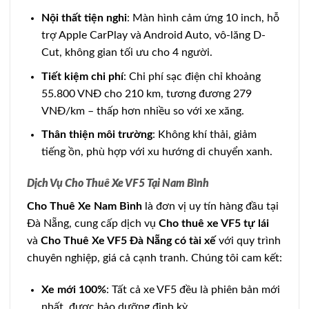
Nội thất tiện nghi
: Màn hình cảm ứng 10 inch, hỗ
trợ Apple CarPlay và Android Auto, vô-lăng D-
Cut, không gian tối ưu cho 4 người.
Tiết kiệm chi phí
: Chi phí sạc điện chỉ khoảng
55.800 VNĐ cho 210 km, tương đương 279
VNĐ/km – thấp hơn nhiều so với xe xăng.
Thân thiện môi trường
: Không khí thải, giảm
tiếng ồn, phù hợp với xu hướng di chuyển xanh.
Dịch Vụ Cho Thuê Xe VF5 Tại Nam Bình
Cho Thuê Xe Nam Bình
là đơn vị uy tín hàng đầu tại
Đà Nẵng, cung cấp dịch vụ
Cho thuê xe VF5 tự lái
và
Cho Thuê Xe VF5 Đà Nẵng có tài xế
với quy trình
chuyên nghiệp, giá cả cạnh tranh. Chúng tôi cam kết:
Xe mới 100%
: Tất cả xe VF5 đều là phiên bản mới
nhất, được bảo dưỡng định kỳ.