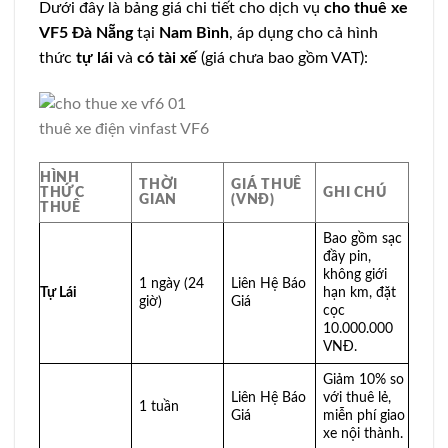
Dưới đây là bảng giá chi tiết cho dịch vụ
cho thuê xe
VF5 Đà Nẵng
tại
Nam Bình
, áp dụng cho cả hình
thức
tự lái
và
có tài xế
(giá chưa bao gồm VAT):
thuê xe điện vinfast VF6
HÌNH
THỜI
GIÁ THUÊ
THỨC
GHI CHÚ
GIAN
(VNĐ)
THUÊ
Bao gồm sạc
đầy pin,
không giới
1 ngày (24
Liên Hệ Báo
Tự Lái
hạn km, đặt
giờ)
Giá
cọc
10.000.000
VNĐ.
Giảm 10% so
Liên Hệ Báo
với thuê lẻ,
1 tuần
Giá
miễn phí giao
xe nội thành.