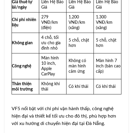
Giá thuê tự
Liên Hệ Báo
Liên Hệ Báo
Liên Hệ Báo
lái/ngày
Giá
Giá
Giá
279
1.200
1.300
Chi phí nhiên
VNĐ/km
VNĐ/km
VNĐ/km
liệu
(điện)
(xăng)
(xăng)
4 chỗ, tối
5 chỗ, chật
5 chỗ, chật
Không gian
ưu cho gia
hơn
hơn
đình nhỏ
Màn hình
Không có
Màn hình 7
10 inch,
Công nghệ
màn hình
inch (bản cao
Apple
cảm ứng
cấp)
CarPlay
Thân thiện
Không khí
Có khí thải
Có khí thải
môi trường
thải
VF5 nổi bật với chi phí vận hành thấp, công nghệ
hiện đại và thiết kế tối ưu cho đô thị, phù hợp hơn
với xu hướng di chuyển hiện đại tại Đà Nẵng.