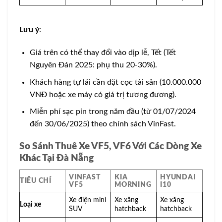
Lưu ý
:
Giá trên có thể thay đổi vào dịp lễ, Tết (Tết
Nguyên Đán 2025: phụ thu 20-30%).
Khách hàng tự lái cần đặt cọc tài sản (10.000.000
VNĐ hoặc xe máy có giá trị tương đương).
Miễn phí sạc pin trong năm đầu (từ 01/07/2024
đến 30/06/2025) theo chính sách VinFast.
So Sánh Thuê Xe VF5, VF6 Với Các Dòng Xe
Khác Tại Đà Nẵng
VINFAST
KIA
HYUNDAI
TIÊU CHÍ
VF5
MORNING
I10
Xe điện mini
Xe xăng
Xe xăng
Loại xe
SUV
hatchback
hatchback