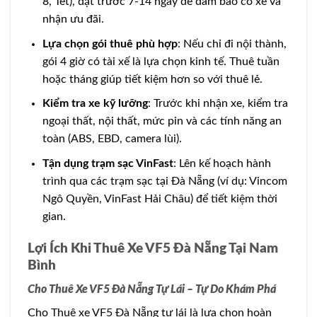
8, Tết), đặt trước 7-14 ngày để đảm bảo có xe và
nhận ưu đãi.
Lựa chọn gói thuê phù hợp
: Nếu chỉ đi nội thành,
gói 4 giờ có tài xế là lựa chọn kinh tế. Thuê tuần
hoặc tháng giúp tiết kiệm hơn so với thuê lẻ.
Kiểm tra xe kỹ lưỡng
: Trước khi nhận xe, kiểm tra
ngoại thất, nội thất, mức pin và các tính năng an
toàn (ABS, EBD, camera lùi).
Tận dụng trạm sạc VinFast
: Lên kế hoạch hành
trình qua các trạm sạc tại Đà Nẵng (ví dụ: Vincom
Ngô Quyền, VinFast Hải Châu) để tiết kiệm thời
gian.
Lợi Ích Khi Thuê Xe VF5 Đà Nẵng Tại Nam
Bình
Cho Thuê Xe VF5 Đà Nẵng Tự Lái – Tự Do Khám Phá
Cho Thuê xe VF5 Đà Nẵng tự lái là lựa chọn hoàn