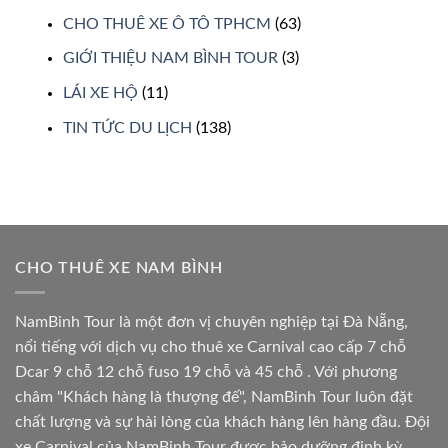
CHO THUÊ XE Ô TÔ TPHCM
(63)
GIỚI THIỆU NAM BÌNH TOUR
(3)
LÁI XE HỘ
(11)
TIN TỨC DU LỊCH
(138)
CHO THUÊ XE NAM BÌNH
NamBinh Tour là một đơn vị chuyên nghiệp tại Đà Nẵng,
nổi tiếng với dịch vụ cho thuê xe Carnival cao cấp 7 chỗ
Dcar 9 chỗ 12 chỗ fuso 19 chỗ và 45 chỗ . Với phương
châm "Khách hàng là thượng đế", NamBinh Tour luôn đặt
chất lượng và sự hài lòng của khách hàng lên hàng đầu. Đội
xe Carnival của NamBinh Tour được bảo dưỡng định kỳ,