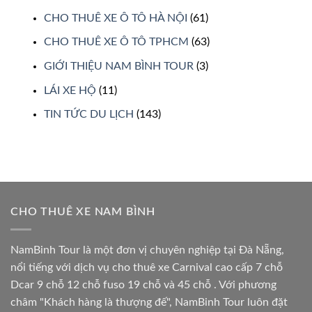
CHO THUÊ XE Ô TÔ HÀ NỘI
(61)
CHO THUÊ XE Ô TÔ TPHCM
(63)
GIỚI THIỆU NAM BÌNH TOUR
(3)
LÁI XE HỘ
(11)
TIN TỨC DU LỊCH
(143)
CHO THUÊ XE NAM BÌNH
NamBinh Tour là một đơn vị chuyên nghiệp tại Đà Nẵng,
nổi tiếng với dịch vụ cho thuê xe Carnival cao cấp 7 chỗ
Dcar 9 chỗ 12 chỗ fuso 19 chỗ và 45 chỗ . Với phương
châm "Khách hàng là thượng đế", NamBinh Tour luôn đặt