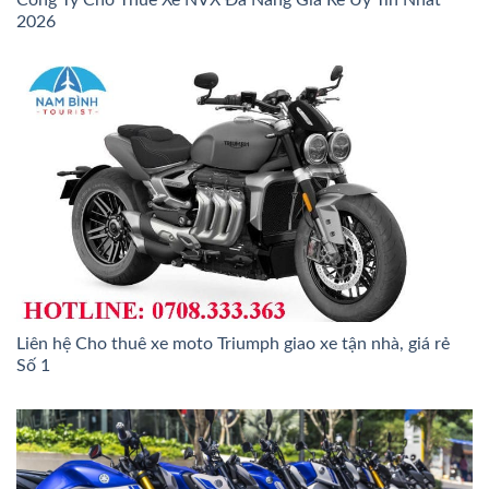
Công Ty Cho Thuê Xe NVX Đà Nẵng Giá Rẻ Uy Tín Nhất
2026
Liên hệ Cho thuê xe moto Triumph giao xe tận nhà, giá rẻ
Số 1