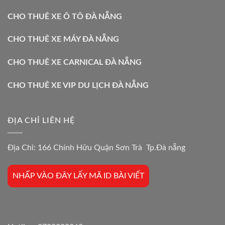
CHO THUÊ XE Ô TÔ ĐÀ NẴNG
CHO THUÊ XE MÁY ĐÀ NẴNG
CHO THUÊ XE CARNICAL ĐÀ NẴNG
CHO THUÊ XE VIP DU LỊCH ĐÀ NẴNG
ĐỊA CHỈ LIÊN HỆ
Địa Chỉ: 166 Chính Hữu Quận Sơn Trà Tp.Đà nẵng
NHẤP VÀO ĐÂY LẤY MÃ ID BÀI VIẾT