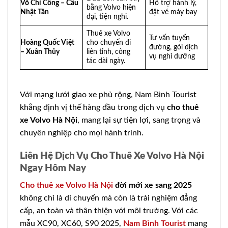
Võ Chí Công – Cầu
Hỗ trợ hành lý,
bằng Volvo hiện
Nhật Tân
đặt vé máy bay
đại, tiện nghi.
Thuê xe Volvo
Tư vấn tuyến
Hoàng Quốc Việt
cho chuyến đi
đường, gói dịch
– Xuân Thủy
liên tỉnh, công
vụ nghỉ dưỡng
tác dài ngày.
Với mạng lưới giao xe phủ rộng, Nam Bình Tourist
khẳng định vị thế hàng đầu trong dịch vụ
cho thuê
xe Volvo Hà Nội
, mang lại sự tiện lợi, sang trọng và
chuyên nghiệp cho mọi hành trình.
Liên Hệ Dịch Vụ Cho Thuê Xe Volvo Hà Nội
Ngay Hôm Nay
Cho thuê xe Volvo Hà Nội
đời mới xe sang 2025
không chỉ là di chuyển mà còn là trải nghiệm đẳng
cấp, an toàn và thân thiện với môi trường. Với các
mẫu XC90, XC60, S90 2025,
Nam Bình Tourist
mang