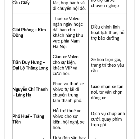
hỗ trợ tài xế
Cầu Giấy
tác, họp hành và
chuyên nghiệp
di chuyển nội đô.
Thuê xe Volvo
ngắn ngày hoặc
Điều chỉnh linh
Giải Phóng – Kim
dài hạn cho
hoạt lịch thuê, hỗ
Đồng
khách hàng khu
trợ bảo dưỡng
vực phía Nam
Hà Nội.
Giao xe Volvo
Xe hoa trọn gói,
Trần Duy Hưng –
cho sự kiện,
trang trí theo yêu
Đại Lộ Thăng Long
khách VIP và
cầu
cưới hỏi.
Phục vụ thuê xe
Giao nhận xe tận
Nguyễn Chí Thanh
Volvo tự lái di
nơi, tư vấn chọn
– Láng Hạ
chuyển trung
dòng xe
tâm thành phố.
Hỗ trợ thuê xe
Dịch vụ chụp ảnh
Phố Huế – Tràng
Volvo cho sự
cưới, quay phim
Tiền
kiện, hội nghị, xe
trọn gói
hoa.
Đưa đón sân bay