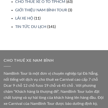
CHO THUÊ XE Ô TÔ TPHCM
(63)
GIỚI THIỆU NAM BÌNH TOUR
(3)
LÁI XE HỘ
(11)
TIN TỨC DU LỊCH
(141)
CHO THUÊ XE NAM BÌNH
NamBinh Tour là một đơn vị chuyên nghiệp tại Đà Nẵng,
nổi tiếng với dịch vụ cho thuê xe Carnival cao cấp 7 chỗ
Dcar 9 chỗ 12 chỗ fuso 19 chỗ và 45 chỗ . Với phương
châm "Khách hàng là thượng đế", NamBinh Tour luôn đặt
chất lượng và sự hài lòng của khách hàng lên hàng đầu. Đội
xe Carnival của NamBinh Tour được bảo dưỡng định kỳ,