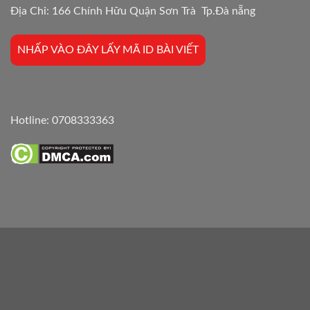
Địa Chỉ: 166 Chính Hữu Quận Sơn Trà Tp.Đà nẵng
NHẤP VÀO ĐÂY LẤY MÃ ID BÀI VIẾT
Hotline:
0708333363