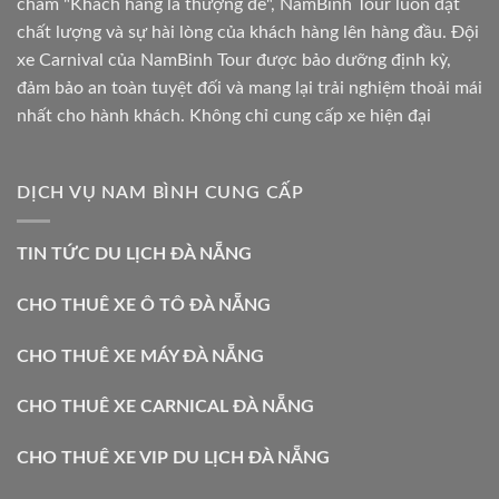
châm "Khách hàng là thượng đế", NamBinh Tour luôn đặt
chất lượng và sự hài lòng của khách hàng lên hàng đầu. Đội
xe Carnival của NamBinh Tour được bảo dưỡng định kỳ,
đảm bảo an toàn tuyệt đối và mang lại trải nghiệm thoải mái
nhất cho hành khách. Không chỉ cung cấp xe hiện đại
DỊCH VỤ NAM BÌNH CUNG CẤP
TIN TỨC DU LỊCH ĐÀ NẴNG
CHO THUÊ XE Ô TÔ ĐÀ NẴNG
CHO THUÊ XE MÁY ĐÀ NẴNG
CHO THUÊ XE CARNICAL ĐÀ NẴNG
CHO THUÊ XE VIP DU LỊCH ĐÀ NẴNG