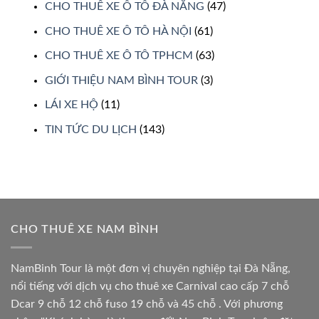
CHO THUÊ XE Ô TÔ ĐÀ NẴNG
(47)
CHO THUÊ XE Ô TÔ HÀ NỘI
(61)
CHO THUÊ XE Ô TÔ TPHCM
(63)
GIỚI THIỆU NAM BÌNH TOUR
(3)
LÁI XE HỘ
(11)
TIN TỨC DU LỊCH
(143)
CHO THUÊ XE NAM BÌNH
NamBinh Tour là một đơn vị chuyên nghiệp tại Đà Nẵng,
nổi tiếng với dịch vụ cho thuê xe Carnival cao cấp 7 chỗ
Dcar 9 chỗ 12 chỗ fuso 19 chỗ và 45 chỗ . Với phương