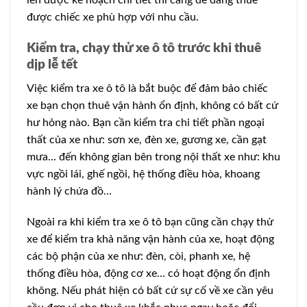
lên được kế hoạch chi tiết thì càng dễ dàng thuê
được chiếc xe phù hợp với nhu cầu.
Kiểm tra, chạy thử xe ô tô trước khi thuê
dịp lễ tết
Việc kiểm tra xe ô tô là bắt buộc để đảm bảo chiếc
xe bạn chọn thuê vận hành ổn định, không có bất cứ
hư hỏng nào. Bạn cần kiểm tra chi tiết phần ngoại
thất của xe như: sơn xe, đèn xe, gương xe, cần gạt
mưa… đến không gian bên trong nội thất xe như: khu
vực ngồi lái, ghế ngồi, hệ thống điều hòa, khoang
hành lý chứa đồ…
Ngoài ra khi kiểm tra xe ô tô bạn cũng cần chạy thử
xe để kiểm tra khả năng vận hành của xe, hoạt động
các bộ phận của xe như: đèn, còi, phanh xe, hệ
thống điều hòa, động cơ xe… có hoạt động ổn định
không. Nếu phát hiện có bất cứ sự cố về xe cần yêu