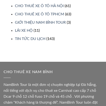
CHO THUÊ XE Ô TÔ HÀ NỘI
(61)
CHO THUÊ XE Ô TÔ TPHCM
(63)
GIỚI THIỆU NAM BÌNH TOUR
(3)
LÁI XE HỘ
(11)
TIN TỨC DU LỊCH
(143)
CHO THUÊ XE NAM BÌNH
NamBinh Tour là một đơn vị chuyên nghiệp tại Đà Nẵng,
nổi tiếng với dịch vụ cho thuê xe Carnival cao cấp 7 chỗ
Dcar 9 chỗ 12 chỗ fuso 19 chỗ và 45 chỗ . Với phương
châm "Khách hàng là thượng đế", NamBinh Tour luôn đặt