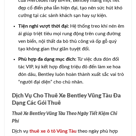
của Mercedes hay BMW, Bentley mang một nét
đẹp cổ điển pha lẫn hiện đại, tạo nên sức hút khó
cưỡng tại các sảnh khách sạn hay sự kiện.
Tiện nghi vượt thời đại:
Hệ thống treo khí nén êm
ái giúp triệt tiêu mọi rung động trên cung đường
ven biển, nội thất da bò thủ công và ốp gỗ quý
tạo không gian thư giãn tuyệt đối.
Phù hợp đa dạng mục đích:
Từ việc đưa đón đối
tác VIP, ký kết hợp đồng triệu đô đến làm xe hoa
đón dâu, Bentley luôn hoàn thành xuất sắc vai trò
“người đại diện” cho chủ nhân.
Dịch Vụ Cho Thuê Xe Bentley Vũng Tàu Đa
Dạng Các Gói Thuê
Thuê Xe Bentley Vũng Tàu Theo Ngày Tiết Kiệm Chi
Phí
Dịch vụ
thuê xe ô tô Vũng Tàu
theo ngày phù hợp