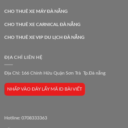
CHO THUÊ XE MÁY ĐÀ NẴNG
CHO THUÊ XE CARNICAL ĐÀ NẴNG
CHO THUÊ XE VIP DU LỊCH ĐÀ NẴNG
ĐỊA CHỈ LIÊN HỆ
Địa Chỉ: 166 Chính Hữu Quận Sơn Trà Tp.Đà nẵng
NHẤP VÀO ĐÂY LẤY MÃ ID BÀI VIẾT
Hotline:
0708333363