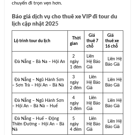
chuyến đi trọn vẹn hơn.
Báo giá dịch vụ cho thuê xe VIP đi tour du
lịch cập nhật 202
5
Giá
Giá
Thời
Lộ trình tour du lịch
thuê 7
thuê xe
gian
chỗ
16 chỗ
2
Liên
Liên Hệ
Đà Nẵng – Bà Na – Hội An
ngày
Hệ Báo
Báo Giá
1 đêm
Giá
3
Liên
Đà Nẵng – Ngũ Hành Sơn
Liên Hệ
ngày
Hệ Báo
– Sơn Trà – Hội An – Bà Nà
Báo Giá
2 đêm
Giá
4
Liên
Đà Nẵng – Ngũ Hành Sơn
Liên Hệ
ngày
Hệ Báo
– Hội An – Bà Nà – Huế
Báo Giá
3 đêm
Giá
Đà Nẵng – Huế – Động
5
Liên
Liên Hệ
Thiên Đường – Hội An – Bà
ngày
Hệ Báo
Báo Giá
Nà
4 đêm
Giá