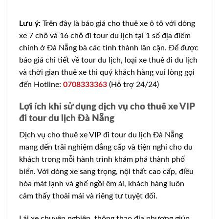
Lưu ý:
Trên đây là báo giá cho thuê xe ô tô với dòng
xe 7 chỗ và 16 chỗ đi tour du lịch tại 1 số địa điểm
chính ở Đà Nẵng bà các tỉnh thành lân cận. Để được
báo giá chi tiết về tour du lịch, loại xe thuê đi du lịch
và thời gian thuê xe thì quý khách hàng vui lòng gọi
đến Hotline:
0708333363
(Hỗ trợ 24/24)
Lợi ích khi sử dụng dịch vụ cho thuê xe VIP
đi tour du lịch Đà Nẵng
Dịch vụ cho thuê xe VIP đi tour du lịch Đà Nẵng
mang đến trải nghiệm đẳng cấp và tiện nghi cho du
khách trong mỗi hành trình khám phá thành phố
biển. Với dòng xe sang trọng, nội thất cao cấp, điều
hòa mát lạnh và ghế ngồi êm ái, khách hàng luôn
cảm thấy thoải mái và riêng tư tuyệt đối.
Lái xe chuyên nghiệp, thông thạo địa phương giúp