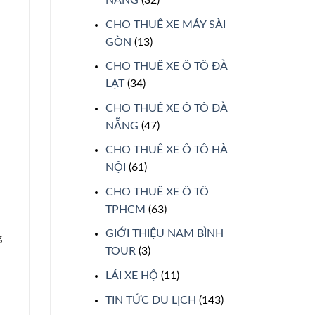
CHO THUÊ XE MÁY SÀI
GÒN
(13)
CHO THUÊ XE Ô TÔ ĐÀ
LẠT
(34)
CHO THUÊ XE Ô TÔ ĐÀ
NẴNG
(47)
CHO THUÊ XE Ô TÔ HÀ
NỘI
(61)
CHO THUÊ XE Ô TÔ
TPHCM
(63)
GIỚI THIỆU NAM BÌNH
g
TOUR
(3)
LÁI XE HỘ
(11)
TIN TỨC DU LỊCH
(143)