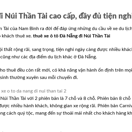
i Núi Thần Tài cao cấp, đầy đủ tiện ngh
ần Tài của Nam Bình ra đời để đáp ứng những du cầu về xe du lịc
o khách thuê xe.
thuê xe ô tô Đà Nẵng đi Núi Thần Tài
ội thất rộng rãi, sang trọng, tiện nghi ngày càng được nhiều khá
i cũng như các địa điểm du lịch khác ở Đà Nẵng.
ho thuê đều còn rất mới, có khả năng vận hành ổn định trên mọ
sinh thường xuyên sau mỗi chuyến đi.
Núi Thần Tài với 2 phiên bản là 7 chỗ và 8 chỗ. Phiên bản 8 chỗ
 được nhiều hành khách, không gian xe rộng rãi. Phiên bản Carni
ong cách quý tộc, mang đến sự thoải mái nhất cho khách hàng kh