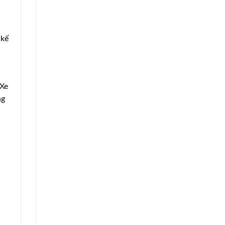
 kế
 Xe
ng