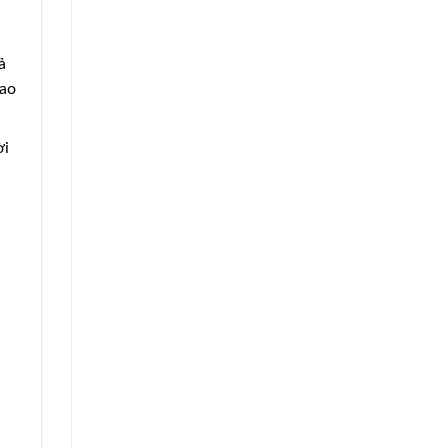
ả
iao
ời