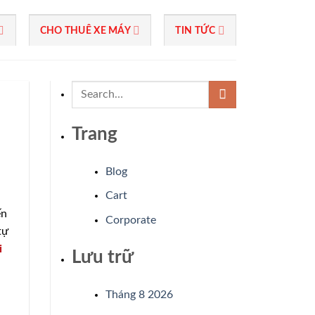
CHO THUÊ XE MÁY
TIN TỨC
Trang
Blog
Cart
ến
Corporate
tự
i
Lưu trữ
Tháng 8 2026