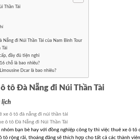
úi Thần Tài
hí
à Nẵng đi Núi Thần Tài của Nam Bình Tour
 Tài
cấp, đầy đủ tiện nghi
16 chỗ là bao nhiêu?
 Limousine Dcar là bao nhiêu?
 ô tô Đà Nẵng đi Núi Thần Tài
lịch
xe ô tô Đà Nẵng đi Núi Thần Tài
h, nhóm bạn bè hay với đồng nghiệp công ty thì việc thuê xe ô tô 
ô tô rộng rãi, thoáng đãng sẽ thích hợp cho tất cả các thành viên