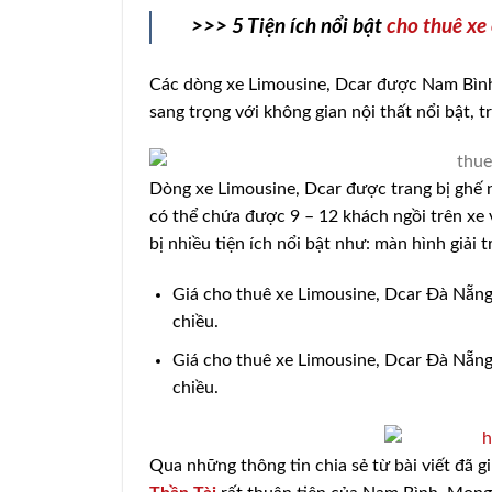
>>> 5 Tiện ích nổi bật
cho thuê xe 
Các dòng xe Limousine, Dcar được Nam Bình c
sang trọng với không gian nội thất nổi bật, tr
Dòng xe Limousine, Dcar được trang bị ghế n
có thể chứa được 9 – 12 khách ngồi trên xe 
bị nhiều tiện ích nổi bật như: màn hình giải
Giá cho thuê xe Limousine, Dcar Đà Nẵng
chiều.
Giá cho thuê xe Limousine, Dcar Đà Nẵng
chiều.
Qua những thông tin chia sẻ từ bài viết đã g