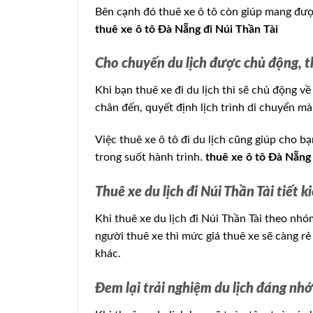
Bên cạnh đó thuê xe ô tô còn giúp mang được
thuê xe ô tô Đà Nẵng đi Núi Thần Tài
Cho chuyến du lịch được chủ động, t
Khi bạn thuê xe đi du lịch thì sẽ chủ động v
chân đến, quyết định lịch trình di chuyển m
Việc thuê xe ô tô đi du lịch cũng giúp cho bạ
trong suốt hành trình.
thuê xe ô tô Đà Nẵng 
Thuê xe du lịch đi Núi Thần Tài tiết k
Khi thuê xe du lịch đi Núi Thần Tài theo nhó
người thuê xe thì mức giá thuê xe sẽ càng rẻ
khác.
Đem lại trải nghiệm du lịch đáng nhớ