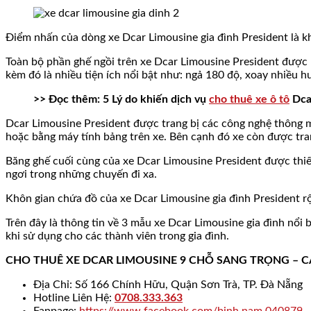
Điểm nhấn của dòng xe Dcar Limousine gia đình President là k
Toàn bộ phần ghế ngồi trên xe Dcar Limousine President được là
kèm đó là nhiều tiện ích nổi bật như: ngả 180 độ, xoay nhiều h
>> Đọc thêm: 5 Lý do khiến dịch vụ
cho thuê xe ô tô
Dca
Dcar Limousine President được trang bị các công nghệ thông min
hoặc bằng máy tính bảng trên xe. Bên cạnh đó xe còn được trang
Băng ghế cuối cùng của xe Dcar Limousine President được thiết 
ngơi trong những chuyến đi xa.
Khôn gian chứa đồ của xe Dcar Limousine gia đình President rộ
Trên đây là thông tin về 3 mẫu xe Dcar Limousine gia đình nổi
khi sử dụng cho các thành viên trong gia đình.
CHO THUÊ XE DCAR LIMOUSINE 9 CHỖ SANG TRỌNG – 
Địa Chỉ: Số 166 Chính Hữu, Quận Sơn Trà, TP. Đà Nẵng
Hotline Liên Hệ:
0708.333.363
Fanpage:
https://www.facebook.com/binh.nam.040879