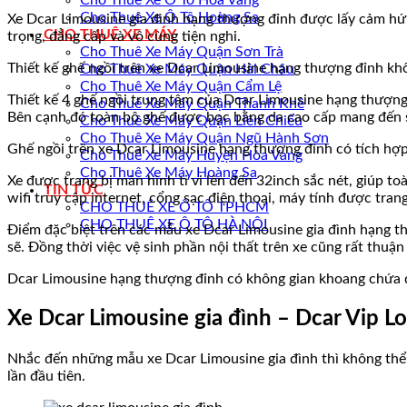
Cho Thuê Xe Ô Tô Hòa Vang
Cho Thuê Xe Ô Tô Hoàng Sa
Xe Dcar Limousine gia đình hạng thượng đỉnh được lấy cảm hứn
CHO THUÊ XE MÁY
trọng, đẳng cấp và vô cùng tiện nghi.
Cho Thuê Xe Máy Quận Sơn Trà
Thiết kế ghế ngồi trên xe Dcar Limousine hạng thượng đỉnh khô
Cho Thuê Xe Máy Quận Hải Châu
Cho Thuê Xe Máy Quận Cẩm Lệ
Thiết kế 4 ghế ngồi trung tâm của Dcar Limousine hạng thượng
Cho Thuê Xe Máy Quận Thanh Khê
Bên cạnh đó toàn bộ ghế được bọc bằng da cao cấp mang đến s
Cho Thuê Xe Máy Quận Liên Chiểu
Cho Thuê Xe Máy Quận Ngũ Hành Sơn
Ghế ngồi trên xe Dcar Limousine hạng thượng đỉnh có tích hợp
Cho Thuê Xe Máy Huyện Hòa Vang
Cho Thuê Xe Máy Hoàng Sa
Xe được trang bị màn hình ti vi lên đến 32inch sắc nét, giúp to
TIN TỨC
wifi truy cập internet, cổng sạc điện thoại, máy tính được tran
CHO THUÊ XE Ô TÔ TPHCM
CHO THUÊ XE Ô TÔ HÀ NỘI
Điểm đặc biệt trên các mẫu xe Dcar Limousine gia đình hạng th
sẽ. Đồng thời việc vệ sinh phần nội thất trên xe cũng rất thuận
Dcar Limousine hạng thượng đỉnh có không gian khoang chứa đồ
Xe Dcar Limousine gia đình – Dcar Vip L
Nhắc đến những mẫu xe Dcar Limousine gia đình thì không thể 
lần đầu tiên.