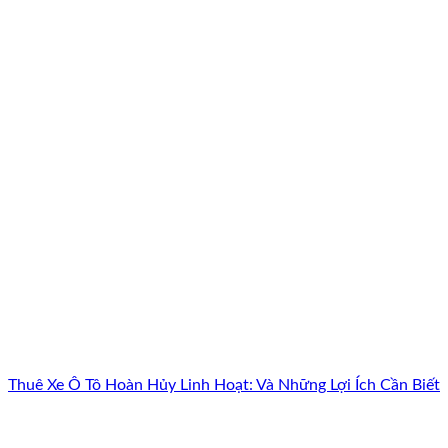
Thuê Xe Ô Tô Hoàn Hủy Linh Hoạt: Và Những Lợi Ích Cần Biết