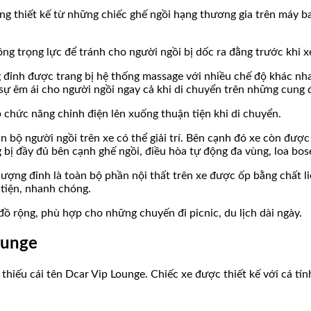
g thiết kế từ những chiếc ghế ngồi hạng thương gia trên máy ba
ng trọng lực để tránh cho người ngồi bị dốc ra đằng trước khi x
 đỉnh được trang bị hệ thống massage với nhiều chế độ khác nha
ự êm ái cho người ngồi ngay cả khi di chuyển trên những cung
 chức năng chỉnh điện lên xuống thuận tiện khi di chuyển.
àn bộ người ngồi trên xe có thể giải trí. Bên cạnh đó xe còn được 
g bị đầy đủ bên cạnh ghế ngồi, điều hòa tự động đa vùng, loa bose
ượng đỉnh là toàn bộ phần nội thất trên xe được ốp bằng chất li
 tiện, nhanh chóng.
 rộng, phù hợp cho những chuyến đi picnic, du lịch dài ngày.
ounge
thiếu cái tên Dcar Vip Lounge. Chiếc xe được thiết kế với cá tí