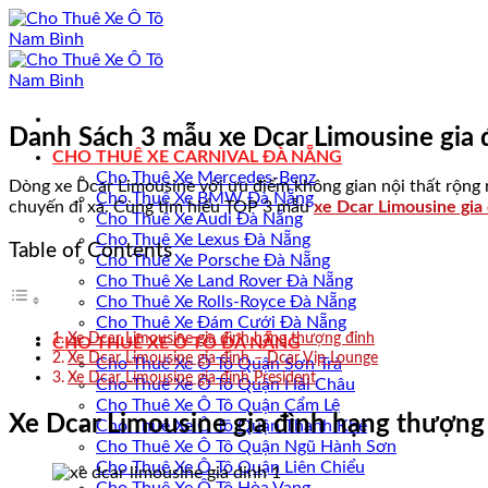
Bỏ
qua
nội
dung
Danh Sách 3 mẫu xe Dcar Limousine gia 
CHO THUÊ XE CARNIVAL ĐÀ NẴNG
Cho Thuê Xe Mercedes-Benz
Dòng xe Dcar Limousine với ưu điểm không gian nội thất rộng rãi
Cho Thuê Xe BMW Đà Nẵng
chuyến đi xa. Cùng tìm hiểu TOP 3 mẫu
xe Dcar Limousine gia
Cho Thuê Xe Audi Đà Nẵng
Cho Thuê Xe Lexus Đà Nẵng
Table of Contents
Cho Thuê Xe Porsche Đà Nẵng
Cho Thuê Xe Land Rover Đà Nẵng
Cho Thuê Xe Rolls-Royce Đà Nẵng
Cho Thuê Xe Đám Cưới Đà Nẵng
Xe Dcar Limousine gia đình hạng thượng đỉnh
CHO THUÊ XE Ô TÔ ĐÀ NẴNG
Xe Dcar Limousine gia đình – Dcar Vip Lounge
Cho Thuê Xe Ô Tô Quận Sơn Trà
Xe Dcar Limousine gia đình President
Cho Thuê Xe Ô Tô Quận Hải Châu
Cho Thuê Xe Ô Tô Quận Cẩm Lệ
Xe Dcar Limousine gia đình hạng thượng
Cho Thuê Xe Ô Tô Quận Thanh Khê
Cho Thuê Xe Ô Tô Quận Ngũ Hành Sơn
Cho Thuê Xe Ô Tô Quận Liên Chiểu