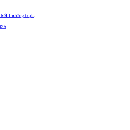
n kết thường trực
.
026