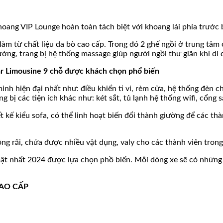
hoang VIP Lounge hoàn toàn tách biệt với khoang lái phía trước 
m từ chất liệu da bò cao cấp. Trong đó 2 ghế ngồi ở trung tâm c
ướng, trang bị hệ thống massage giúp người ngồi thư giãn khi di
r Limousine 9 chỗ được khách chọn phổ biến
h hiện đại nhất như: điều khiển ti vi, rèm cửa, hệ thống đèn ch
 bị các tiện ích khác như: két sắt, tủ lạnh hệ thống wifi, cổng 
kế kiểu sofa, có thể linh hoạt biến đổi thành giường để các thà
ng rãi, chứa được nhiều vật dụng, valy cho các thành viên trong 
 bật nhất 2024 được lựa chọn phồ biến. Mỗi dòng xe sẽ có những
CAO CẤP