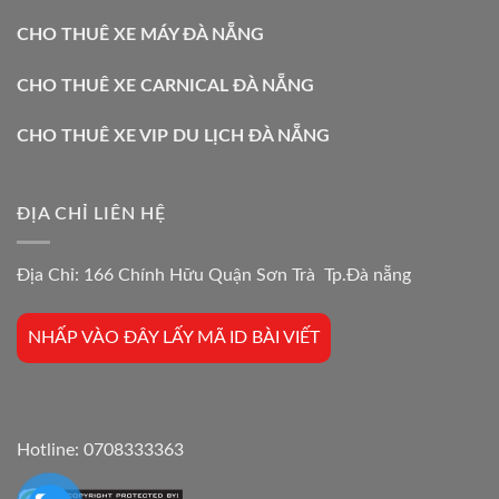
CHO THUÊ XE MÁY ĐÀ NẴNG
CHO THUÊ XE CARNICAL ĐÀ NẴNG
CHO THUÊ XE VIP DU LỊCH ĐÀ NẴNG
ĐỊA CHỈ LIÊN HỆ
Địa Chỉ: 166 Chính Hữu Quận Sơn Trà Tp.Đà nẵng
NHẤP VÀO ĐÂY LẤY MÃ ID BÀI VIẾT
Hotline:
0708333363