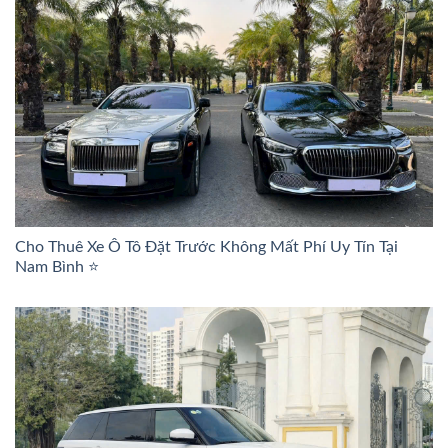
Cho Thuê Xe Ô Tô Đặt Trước Không Mất Phí Uy Tín Tại
Nam Bình ⭐